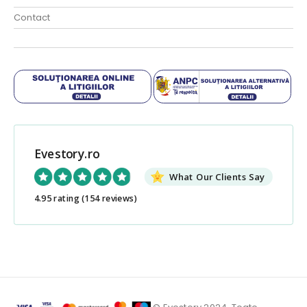
Contact
Evestory.ro
What Our Clients Say
4.95 rating
(154 reviews)