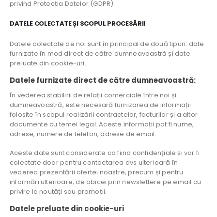
privind Protecția Datelor (GDPR).
DATELE COLECTATE ȘI SCOPUL PROCESĂRII
Datele colectate de noi sunt în principal de două tipuri: date
furnizate în mod direct de către dumneavoastră și date
preluate din cookie-uri.
Datele furnizate direct de către dumneavoastră:
În vederea stabilirii de relații comerciale între noi și
dumneavoastră, este necesară furnizarea de informații
folosite în scopul realizării contractelor, facturilor și a altor
documente cu temei legal. Aceste informații pot fi nume,
adrese, numere de telefon, adrese de email.
Aceste date sunt considerate ca fiind confidențiale și vor fi
colectate doar pentru contactarea dvs ulterioară în
vederea prezentării ofertei noastre, precum și pentru
informări ulterioare, de obicei prin newslettere pe email cu
privire la noutăți sau promoții.
Datele preluate din cookie-uri