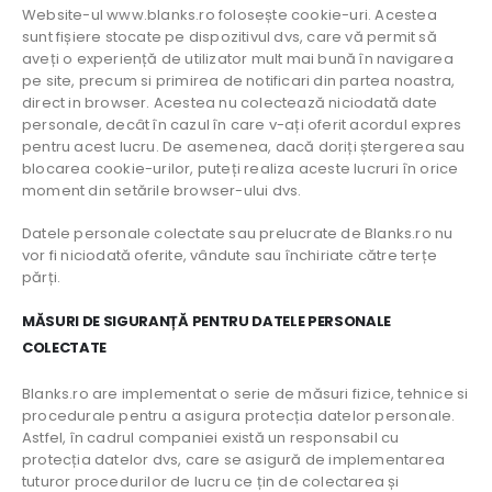
Website-ul www.blanks.ro folosește cookie-uri. Acestea
sunt fișiere stocate pe dispozitivul dvs, care vă permit să
aveți o experiență de utilizator mult mai bună în navigarea
pe site, precum si primirea de notificari din partea noastra,
direct in browser. Acestea nu colectează niciodată date
personale, decât în cazul în care v-ați oferit acordul expres
pentru acest lucru. De asemenea, dacă doriți ștergerea sau
blocarea cookie-urilor, puteți realiza aceste lucruri în orice
moment din setările browser-ului dvs.
Datele personale colectate sau prelucrate de Blanks.ro nu
vor fi niciodată oferite, vândute sau închiriate către terțe
părți.
MĂSURI DE SIGURANȚĂ PENTRU DATELE PERSONALE
COLECTATE
Blanks.ro are implementat o serie de măsuri fizice, tehnice si
procedurale pentru a asigura protecția datelor personale.
Astfel, în cadrul companiei există un responsabil cu
protecția datelor dvs, care se asigură de implementarea
tuturor procedurilor de lucru ce țin de colectarea și