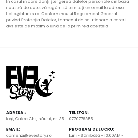
În cazul în care doriți ștergerea datelor personale din baza
noastră de date, vă rugăm să trimiteți un email la adresa
hello@blanks.ro. Conform noului Regulament General
privind Protecția Datelor, termenul de soluționare a cererii
dvs este de maxim o lună de la primirea acesteia.
ADRESA::
TELEFON:
Iaşi, Calea Chişinăului, nr. 35
0770778855
EMAIL:
PROGRAM DE LUCRU:
comenzi@evestory.ro
Luni - Sâmbătă - 10:00AM -