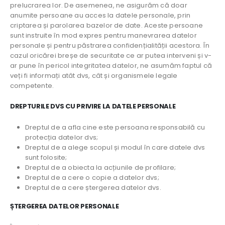
prelucrarea lor. De asemenea, ne asigurăm că doar
anumite persoane au acces la datele personale, prin
criptarea și parolarea bazelor de date. Aceste persoane
sunt instruite în mod expres pentru manevrarea datelor
personale și pentru păstrarea confidențialității acestora. În
cazul oricărei breșe de securitate ce ar putea interveni și v-
ar pune în pericol integritatea datelor, ne asumăm faptul că
veți fi informați atât dvs, cât și organismele legale
competente.
DREPTURILE DVS CU PRIVIRE LA DATELE PERSONALE
Dreptul de a afla cine este persoana responsabilă cu
protecția datelor dvs;
Dreptul de a alege scopul și modul în care datele dvs
sunt folosite;
Dreptul de a obiecta la acțiunile de profilare;
Dreptul de a cere o copie a datelor dvs;
Dreptul de a cere ștergerea datelor dvs.
ȘTERGEREA DATELOR PERSONALE