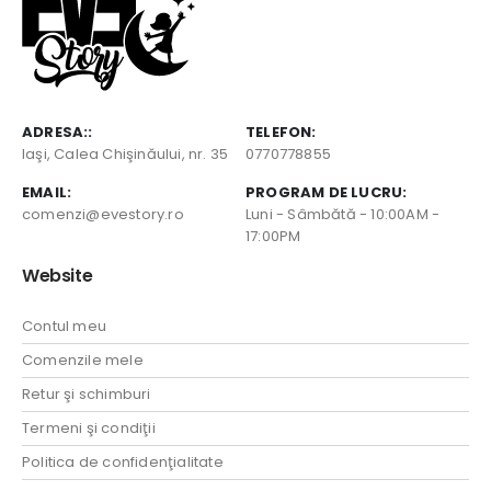
ADRESA::
TELEFON:
Iaşi, Calea Chişinăului, nr. 35
0770778855
EMAIL:
PROGRAM DE LUCRU:
comenzi@evestory.ro
Luni - Sâmbătă - 10:00AM -
17:00PM
Website
Contul meu
Comenzile mele
Retur şi schimburi
Termeni şi condiţii
Politica de confidenţialitate