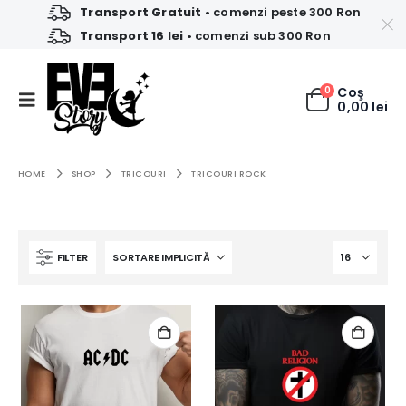
Transport Gratuit
• comenzi peste 300 Ron
Transport 16 lei
• comenzi sub 300 Ron
0
Coş
0,00
lei
HOME
SHOP
TRICOURI
TRICOURI ROCK
FILTER