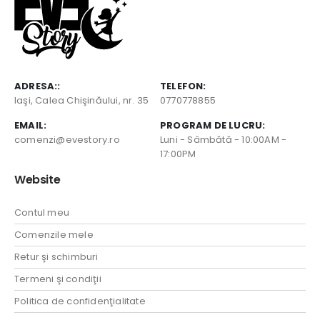
ADRESA::
TELEFON:
Iaşi, Calea Chişinăului, nr. 35
0770778855
EMAIL:
PROGRAM DE LUCRU:
comenzi@evestory.ro
Luni - Sâmbătă - 10:00AM -
17:00PM
Website
Contul meu
Comenzile mele
Retur şi schimburi
Termeni şi condiţii
Politica de confidenţialitate