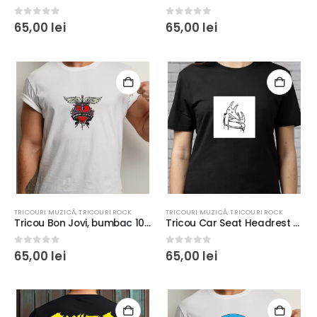
0
out of 5
0
out of 5
65,00
lei
65,00
lei
TRICOURI MUZICĂ
,
TRICOURI ROCK
TRICOURI MUZICĂ
,
TRICOURI ROCK
Tricou Bon Jovi, bumbac 100%, regular fit, imprimeu rezistent la spălări, culoare alb/negru
Tricou Car Seat Headrest Twin Fantasy, bumbac 100%, regular fit, imprimeu rezistent la spălări
0
out of 5
0
out of 5
65,00
lei
65,00
lei