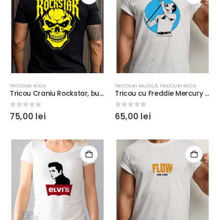
TRICOURI ROCK
TRICOURI MUZICĂ
,
TRICOURI ROCK
Tricou Craniu Rockstar, bumbac 100%, culoare imprimeu la alegere
Tricou cu Freddie Mercury – bumbac 100%, regular fit
0
out of 5
0
out of 5
75,00
lei
65,00
lei