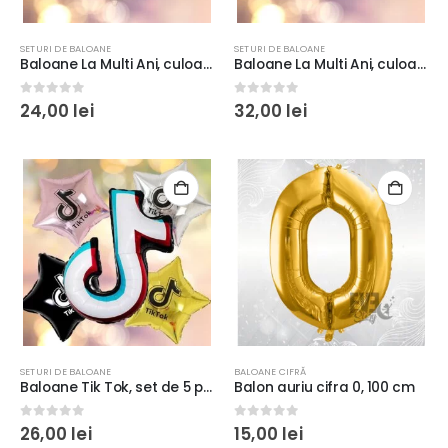
SETURI DE BALOANE
SETURI DE BALOANE
Baloane La Multi Ani, culoare alb cu text negru, set 20 buc, diametru 30cm, 2.8g, material latex
Baloane La Multi Ani, culoare auriu, 45cm, 6m lungime, folie aluminiu
0
out of 5
0
out of 5
24,00
lei
32,00
lei
SETURI DE BALOANE
BALOANE CIFRĂ
Baloane Tik Tok, set de 5 piese, diverse culori, 60cm, folie aluminiu
Balon auriu cifra 0, 100 cm
0
out of 5
0
out of 5
26,00
lei
15,00
lei