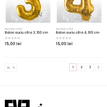
BALOANE CIFRĂ
BALOANE CIFRĂ
Balon auriu cifra 3, 100 cm
Balon auriu cifra 4, 100 cm
0
out of 5
0
out of 5
15,00
lei
15,00
lei
1
2
3