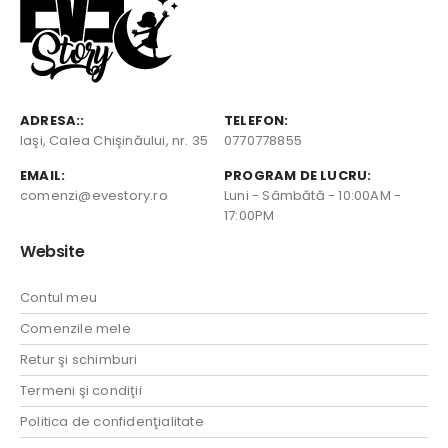
ADRESA::
TELEFON:
Iaşi, Calea Chişinăului, nr. 35
0770778855
EMAIL:
PROGRAM DE LUCRU:
comenzi@evestory.ro
Luni - Sâmbătă - 10:00AM -
17:00PM
Website
Contul meu
Comenzile mele
Retur şi schimburi
Termeni şi condiţii
Politica de confidenţialitate