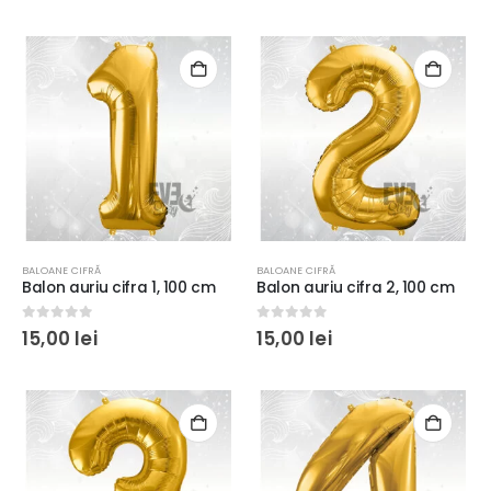
BALOANE CIFRĂ
BALOANE CIFRĂ
Balon auriu cifra 1, 100 cm
Balon auriu cifra 2, 100 cm
0
out of 5
0
out of 5
15,00
lei
15,00
lei