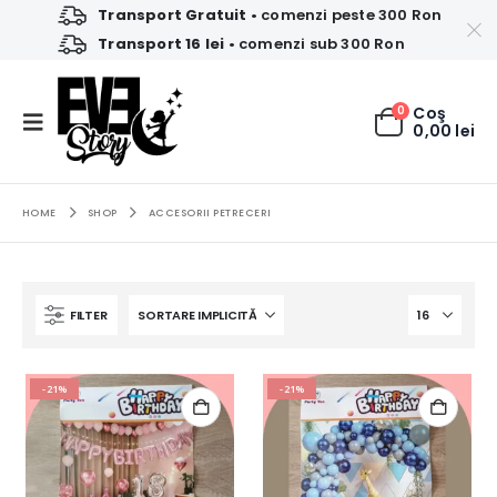
Transport Gratuit
• comenzi peste 300 Ron
Transport 16 lei
• comenzi sub 300 Ron
0
Coş
0,00
lei
HOME
SHOP
ACCESORII PETRECERI
FILTER
-21%
-21%