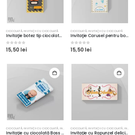
CIOCOLATĂ
,
INVITAŢII CU CIOCOLATĂ
CIOCOLATĂ
,
INVITAŢII CU CIOCOLATĂ
Invitaţie botez tip ciocolata pentru baieti cu maşini construcţii, utilaje, tractoare, excavatoare galben cu negru
Invitaţie Carusel pentru botez, ciocolată inclusă, carton lucios
0
out of 5
0
out of 5
15,50
lei
15,50
lei
CIOCOLATĂ
,
INVITAŢII CU CIOCOLATĂ
,
INVITAŢII CU PERSONAJE
CIOCOLATĂ
,
INVITAŢII CU CIOCOLATĂ
,
INVITAŢII CU PERSONAJE
Invitaţie cu ciocolată Boss Baby pentru botez, carton lucios premium, culoare albastru
Invitaţie cu Rapunzel delicioasă pentru botez, ciocolată inclusă, folosită şi ca mărturie