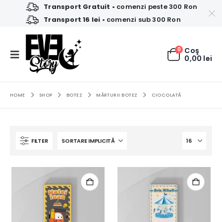
Transport Gratuit
• comenzi peste 300 Ron
Transport 16 lei
• comenzi sub 300 Ron
0
Coş
0,00
lei
HOME
SHOP
BOTEZ
MĂRTURII BOTEZ
CIOCOLATĂ
FILTER