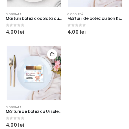
CIOCOLATĂ
CIOCOLATĂ
Marturii botez ciocolata cu Boss Baby, 10x9cm, ciocolată inclusă
Mărturii de botez cu Lion King, baton de ciocolată Merci, 10x9cm
0
out of 5
0
out of 5
4,00
lei
4,00
lei
CIOCOLATĂ
Mărturii de botez cu Ursuleţ şi baloane, baton de ciocolată Merci, 10x9cm, fundal albastru #10
0
out of 5
4,00
lei