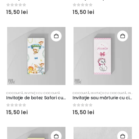
0
out of 5
0
out of 5
15,50
lei
15,50
lei
CIOCOLATĂ
,
INVITAŢII CU CIOCOLATĂ
CIOCOLATĂ
,
INVITAŢII CU CIOCOLATĂ
,
INVITAŢII CU PERSONAJE
Invitaţie de botez Safari cu ciocolată inclusă, culoare verde, personalizată
Invitaţie sau mărturie cu ciocolată Pisica Marie pentru botez de fetiţe, culoare roz
0
out of 5
0
out of 5
15,50
lei
15,50
lei