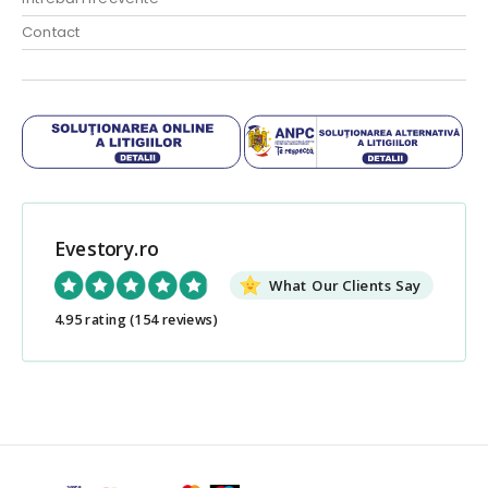
Contact
Evestory.ro
What Our Clients Say
4.95 rating
(154 reviews)