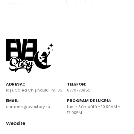
ADRESA::
TELEFON:
Iaşi, Calea Chişinăului, nr. 35
0770778855
EMAIL:
PROGRAM DE LUCRU:
comenzi@evestory.ro
Luni - Sâmbătă - 10:00AM -
17:00PM
Website