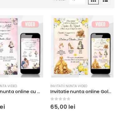
UNTA VIDEO
INVITATII NUNTA VIDEO
Invitatie nunta online cu Miri si Flori, tip video, culori roz si negru #2
Invitatie nunta online Gold Queen, flori galbene cu alb, tip video, fundal watercolor
 5
0
out of 5
lei
65,00
lei