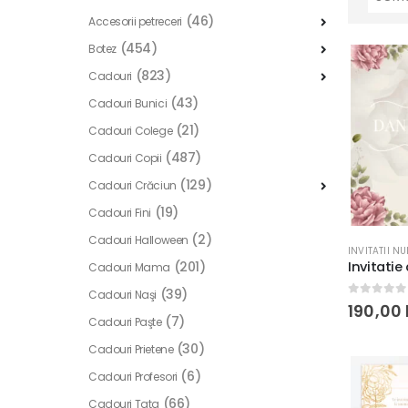
(46)
Accesorii petreceri
(454)
Botez
(823)
Cadouri
(43)
Cadouri Bunici
(21)
Cadouri Colege
(487)
Cadouri Copii
(129)
Cadouri Crăciun
(19)
Cadouri Fini
(2)
Cadouri Halloween
INVITATII N
(201)
Cadouri Mama
(39)
Cadouri Naşi
0
out of
190,00
(7)
Cadouri Paşte
(30)
Cadouri Prietene
(6)
Cadouri Profesori
(66)
Cadouri Tata