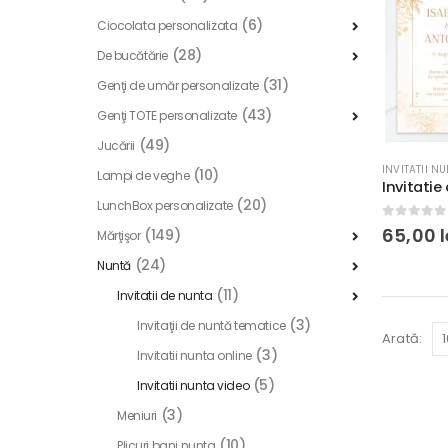
(6)
Ciocolata personalizata
(28)
De bucătărie
(31)
Genţi de umăr personalizate
(43)
Genţi TOTE personalizate
(49)
Jucării
INVITATII N
(10)
Lampi de veghe
(20)
LunchBox personalizate
0
out of
65,00
l
(149)
Mărţişor
(24)
Nuntă
(11)
Invitatii de nunta
(3)
Invitaţii de nuntă tematice
Arată:
(3)
Invitatii nunta online
(5)
Invitatii nunta video
(3)
Meniuri
(10)
Plicuri bani nunta