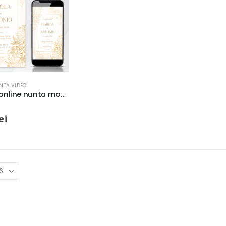
UNTA VIDEO
Invitatie online nunta model floral auriu, tip video
 5
ei