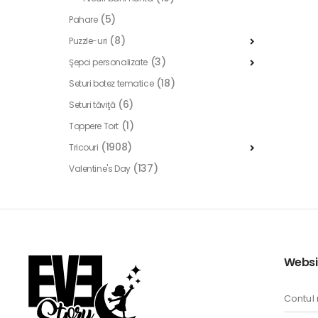
(5)
Pahare
(8)
Puzzle-uri
(3)
Şepci personalizate
(18)
Seturi botez tematice
(6)
Seturi tăviţă
(1)
Toppere Tort
(1908)
Tricouri
(137)
Valentine's Day
Websi
Contul