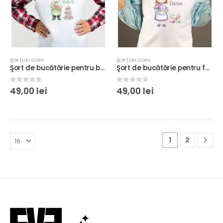
ŞORŢURI COPII
ŞORŢURI COPII
Şort de bucătărie pentru băieţei, personalizat cu nume, textură moale, material poliester, bonetă opţional
Şort de bucătărie pentru fetiţe, personalizat cu nume, culoare alb, textură moale
0
out of 5
0
out of 5
49,00
lei
49,00
lei
1
2