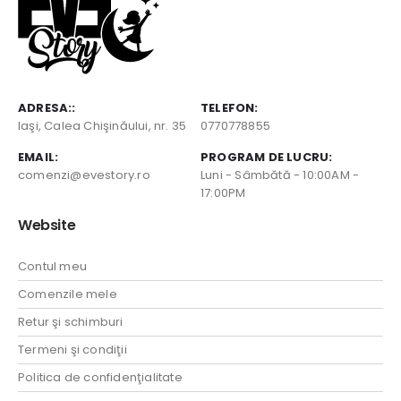
ADRESA::
TELEFON:
Iaşi, Calea Chişinăului, nr. 35
0770778855
EMAIL:
PROGRAM DE LUCRU:
comenzi@evestory.ro
Luni - Sâmbătă - 10:00AM -
17:00PM
Website
Contul meu
Comenzile mele
Retur şi schimburi
Termeni şi condiţii
Politica de confidenţialitate