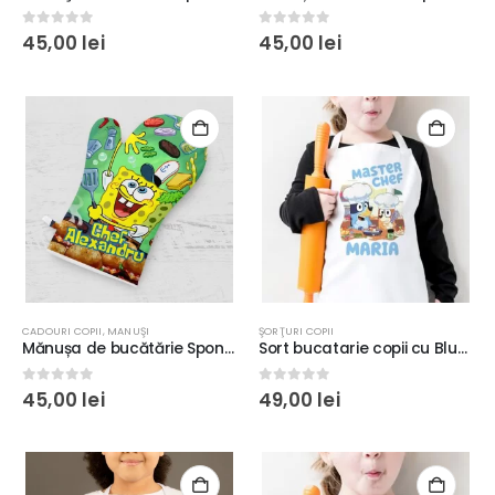
0
out of 5
0
out of 5
45,00
lei
45,00
lei
CADOURI COPII
,
MANUŞI
ŞORŢURI COPII
Mănușa de bucătărie SpongeBob, personalizată cu nume, culoare alb
Sort bucatarie copii cu Bluey si Bingo personalizat cu nume, 55x44cm, culoare alb, textură moale, material poliester, bonetă opţional
0
out of 5
0
out of 5
45,00
lei
49,00
lei