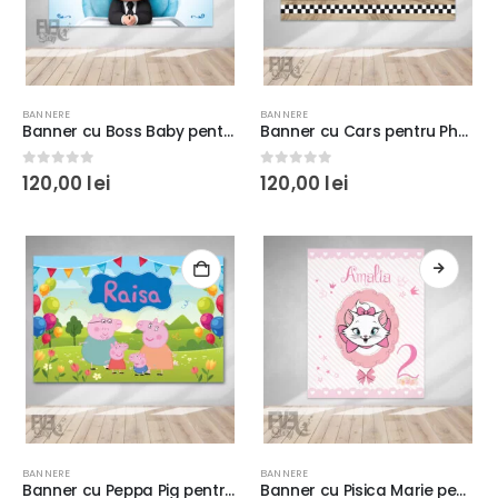
BANNERE
BANNERE
Banner cu Boss Baby pentru Photo Corner, Backdrop personalizat, dimensiuni mari
Banner cu Cars pentru Photo Corner, Backdrop, personalizat, dimensiune mare
0
out of 5
0
out of 5
120,00
lei
120,00
lei
Acest
produs
BANNERE
BANNERE
Banner cu Peppa Pig pentru Photo Corner, Backdrop personalizat, dimensiuni mari, 120 lei/mp
Banner cu Pisica Marie pentru Photo Corner, Backdrop personalizat, dimensiuni mari