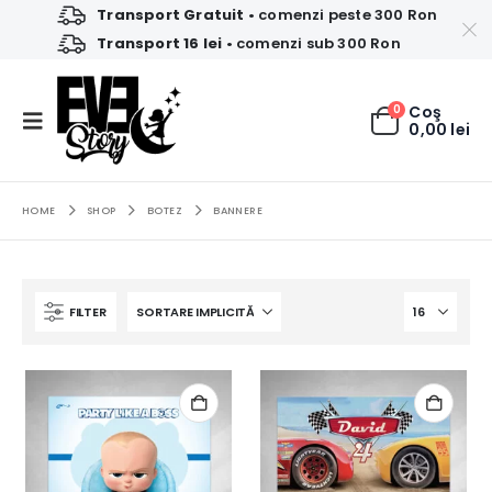
Transport Gratuit
• comenzi peste 300 Ron
Transport 16 lei
• comenzi sub 300 Ron
0
Coş
0,00
lei
HOME
SHOP
BOTEZ
BANNERE
FILTER