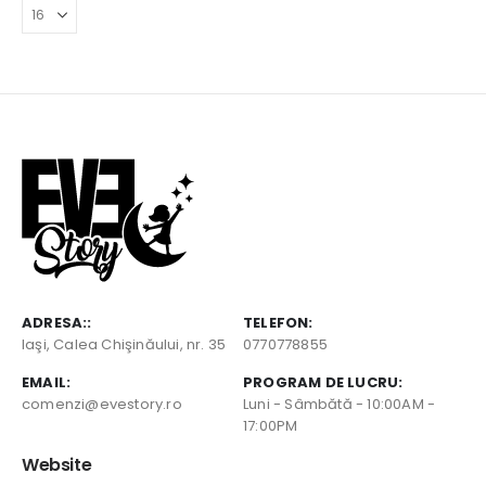
ADRESA::
TELEFON:
Iaşi, Calea Chişinăului, nr. 35
0770778855
EMAIL:
PROGRAM DE LUCRU:
comenzi@evestory.ro
Luni - Sâmbătă - 10:00AM -
17:00PM
Website