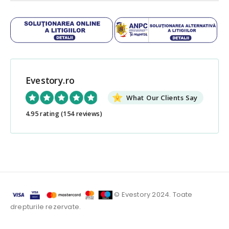
Evestory.ro
What Our Clients Say
4.95 rating
(154 reviews)
© Evestory 2024. Toate
drepturile rezervate.