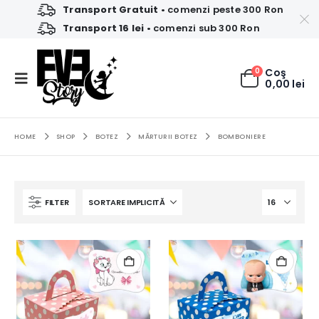
Transport Gratuit
• comenzi peste 300 Ron
Transport 16 lei
• comenzi sub 300 Ron
0
Coş
0,00
lei
HOME
SHOP
BOTEZ
MĂRTURII BOTEZ
BOMBONIERE
FILTER