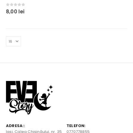
0
out of 5
8,00
lei
ADRESA::
TELEFON:
Iaşi, Calea Chişinăului, nr. 35
0770778855