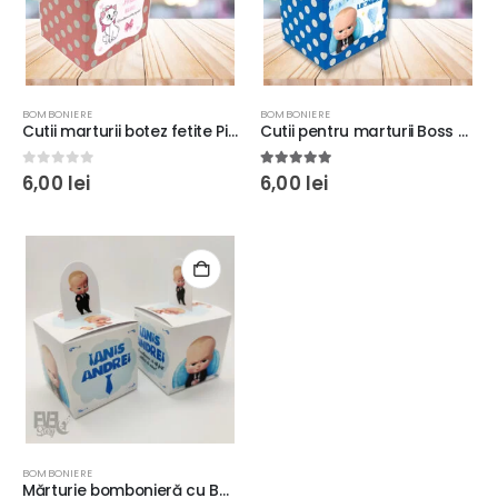
BOMBONIERE
BOMBONIERE
Cutii marturii botez fetite Pisica Marie, 10x11x9cm, carton lucios, model cu buline
Cutii pentru marturii Boss Baby pentru botez baietei, 10x11x9cm, carton lucios, model cu buline
0
out of 5
5.00
out of 5
6,00
lei
6,00
lei
BOMBONIERE
Mărturie bombonieră cu Boss Baby, personalizată, 7x7x7cm, carton lucios 240g