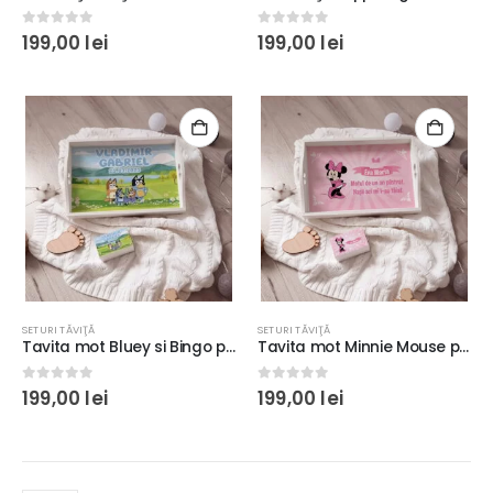
0
out of 5
0
out of 5
199,00
lei
199,00
lei
SETURI TĂVIŢĂ
SETURI TĂVIŢĂ
Tavita mot Bluey si Bingo personalizată, tăiere de moţ, 35x23x6cm, transfer pe lemn, fetite sau baietei
Tavita mot Minnie Mouse personalizată, tăiere de moţ pentru fetiţe, 35x23x6cm, transfer pe lemn
0
out of 5
0
out of 5
199,00
lei
199,00
lei