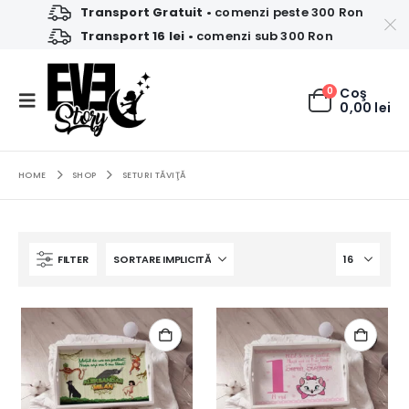
Transport Gratuit
• comenzi peste 300 Ron
Transport 16 lei
• comenzi sub 300 Ron
0
Coş
0,00
lei
HOME
SHOP
SETURI TĂVIŢĂ
FILTER