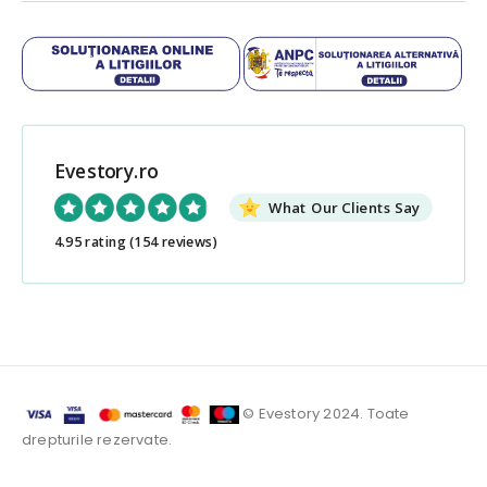
Evestory.ro
What Our Clients Say
4.95 rating
(154 reviews)
© Evestory 2024. Toate
drepturile rezervate.