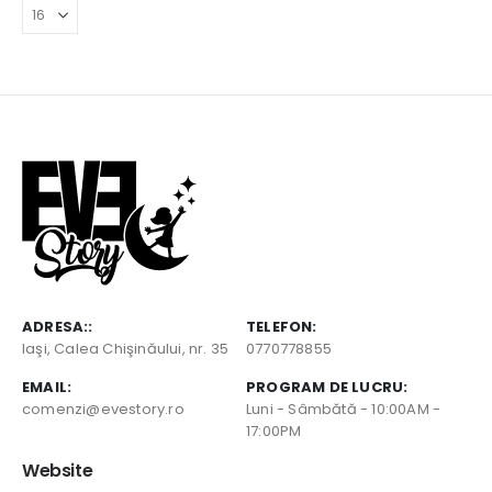
ADRESA::
TELEFON:
Iaşi, Calea Chişinăului, nr. 35
0770778855
EMAIL:
PROGRAM DE LUCRU:
comenzi@evestory.ro
Luni - Sâmbătă - 10:00AM -
17:00PM
Website