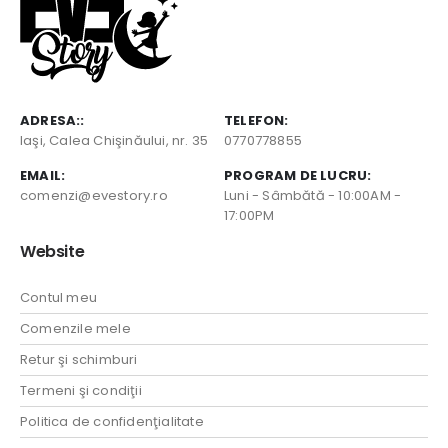
ADRESA::
TELEFON:
Iaşi, Calea Chişinăului, nr. 35
0770778855
EMAIL:
PROGRAM DE LUCRU:
comenzi@evestory.ro
Luni - Sâmbătă - 10:00AM -
17:00PM
Website
Contul meu
Comenzile mele
Retur şi schimburi
Termeni şi condiţii
Politica de confidenţialitate