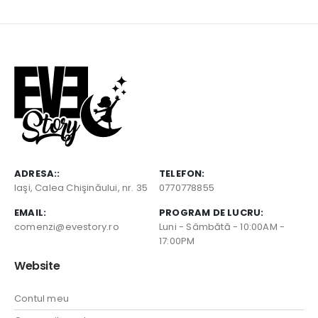
ADRESA::
TELEFON:
Iaşi, Calea Chişinăului, nr. 35
0770778855
EMAIL:
PROGRAM DE LUCRU:
comenzi@evestory.ro
Luni - Sâmbătă - 10:00AM -
17:00PM
Website
Contul meu