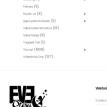
(5)
Pahare
(8)
Puzzle-uri
(3)
Şepci personalizate
(18)
Seturi botez tematice
(6)
Seturi tăviţă
(1)
Toppere Tort
(1908)
Tricouri
(137)
Valentine's Day
Websi
Contul