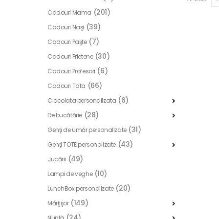
(201)
Cadouri Mama
(39)
Cadouri Naşi
(7)
Cadouri Paşte
(30)
Cadouri Prietene
(6)
Cadouri Profesori
(66)
Cadouri Tata
(6)
Ciocolata personalizata
(28)
De bucătărie
(31)
Genţi de umăr personalizate
(43)
Genţi TOTE personalizate
(49)
Jucării
(10)
Lampi de veghe
(20)
LunchBox personalizate
(149)
Mărţişor
(24)
Nuntă