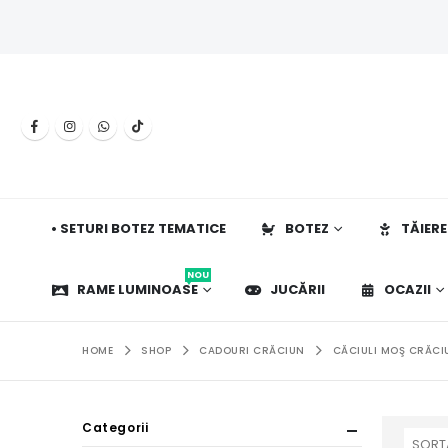
• SETURI BOTEZ TEMATICE
BOTEZ
TĂIERE
NOU
RAME LUMINOASE
JUCĂRII
OCAZII
HOME
SHOP
CADOURI CRĂCIUN
CĂCIULI MOŞ CRĂCI
Categorii