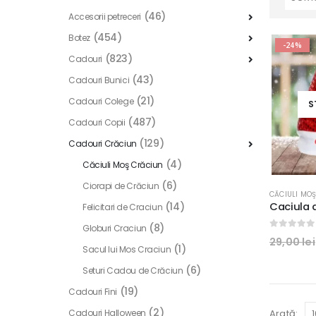
(46)
Accesorii petreceri
(454)
Botez
-24%
(823)
Cadouri
(43)
Cadouri Bunici
(21)
Cadouri Colege
S
(487)
Cadouri Copii
(129)
Cadouri Crăciun
(4)
Căciuli Moş Crăciun
(6)
Ciorapi de Crăciun
CĂCIULI MO
(14)
Felicitari de Craciun
(8)
Globuri Craciun
0
out of
29,00
lei
(1)
Sacul lui Mos Craciun
(6)
Seturi Cadou de Crăciun
(19)
Cadouri Fini
(2)
Cadouri Halloween
Arată: