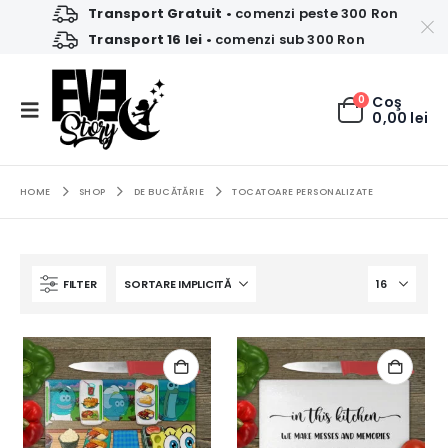
Transport Gratuit
• comenzi peste 300 Ron
Transport 16 lei
• comenzi sub 300 Ron
0
Coş
0,00
lei
HOME
SHOP
DE BUCĂTĂRIE
TOCATOARE PERSONALIZATE
FILTER