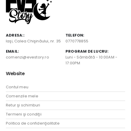
ADRESA::
TELEFON:
Iaşi, Calea Chişinăului, nr. 35
0770778855
EMAIL:
PROGRAM DE LUCRU:
comenzi@evestory.ro
Luni - Sâmbătă - 10:00AM -
17:00PM
Website
Contul meu
Comenzile mele
Retur şi schimburi
Termeni şi condiţii
Politica de confidenţialitate