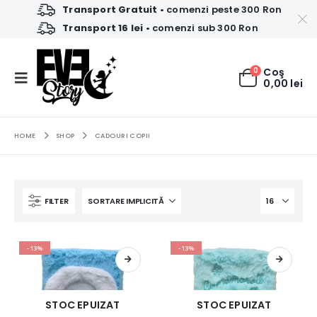
Transport Gratuit
• comenzi peste 300 Ron
Transport 16 lei
• comenzi sub 300 Ron
0
Coş
0,00
lei
HOME
SHOP
CADOURI COPII
FILTER
-13%
-13%
STOC EPUIZAT
STOC EPUIZAT