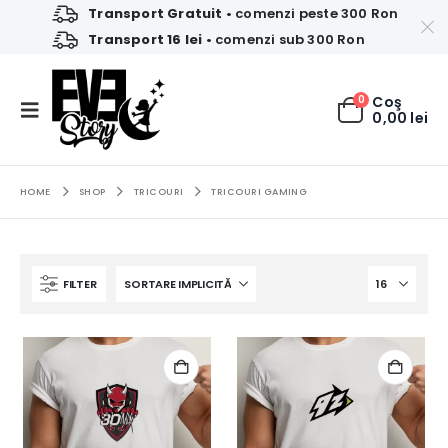
Transport Gratuit
• comenzi peste 300 Ron
Transport 16 lei
• comenzi sub 300 Ron
0
Coş
0,00
lei
HOME
SHOP
TRICOURI
TRICOURI GAMING
FILTER