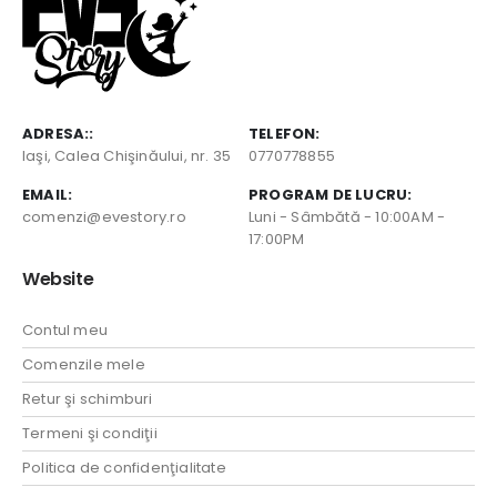
ADRESA::
TELEFON:
Iaşi, Calea Chişinăului, nr. 35
0770778855
EMAIL:
PROGRAM DE LUCRU:
comenzi@evestory.ro
Luni - Sâmbătă - 10:00AM -
17:00PM
Website
Contul meu
Comenzile mele
Retur şi schimburi
Termeni şi condiţii
Politica de confidenţialitate