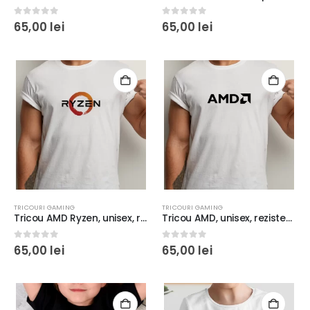
0
out of 5
0
out of 5
65,00
lei
65,00
lei
TRICOURI GAMING
TRICOURI GAMING
Tricou AMD Ryzen, unisex, rezistent la spălări, bumbac 100%, Regular Fit, culoare alb/negru
Tricou AMD, unisex, rezistent la spălări, bumbac 100%, Regular Fit, culoare alb/negru
0
out of 5
0
out of 5
65,00
lei
65,00
lei