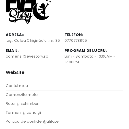
ADRESA::
TELEFON:
Iaşi, Calea Chişinăului, nr. 35
0770778855
EMAIL:
PROGRAM DE LUCRU:
comenzi@evestory.ro
Luni - Sâmbătă - 10:00AM -
17:00PM
Website
Contul meu
Comenzile mele
Retur şi schimburi
Termeni şi condiţii
Politica de confidenţialitate