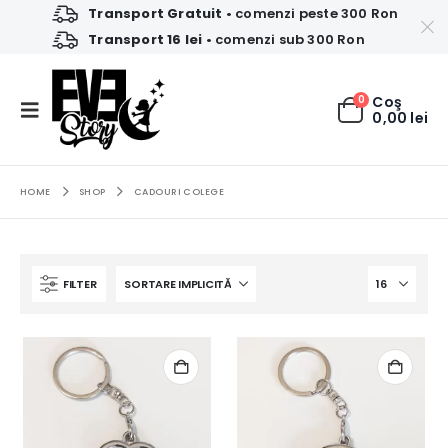
Transport Gratuit
• comenzi peste 300 Ron
Transport 16 lei
• comenzi sub 300 Ron
0
Coş
0,00
lei
HOME
SHOP
CADOURI COLEGE
FILTER