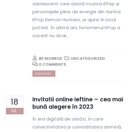
adolescent care adoră muzica KPop și
personajele pline de energie din Huntrix
KPop Demon Hunters, ai ajuns în locul
potrivit. În ultimii ani, fenomenul KPop a
cucerit nu doar...
BY
MONROE
UNCATEGORIZED
0 COMMENTS
READ MORE...
Invitatii online ieftine – cea mai
18
bună alegere în 2023
IUL.
În era digitală de astăzi, în care
conectivitatea și comoditatea domină,