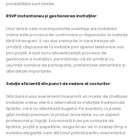
posibilitățile sunt infinite.
RSVP instantaneu și gestionarea invitaților:
Unul dintre cele mai importante avantaje ale invitațiilor
online este procesul de confirmare a răspunsului la invitație
fără întreruperi. S-au dus vremurile în care trebuia să
urmăriți răspunsurile la invitație prin apeluri telefonice sau
prin poștă. Acest lucru eficientizează procesul de
gestionare a invitaților, permițându-vă să urmăriți cu
ușurință numărul de participanți, preferințele alimentare și
alte detalii importante.
Soluție eficientă din punct de vedere al costurilor:
Găzduirea unui eveniment înseamnă un munte de cheltuieli.
Invitațiile online oferă o alternativă la invitațiile tradiționale
tipărite, care nu afectează bugetul. Pe evestory.ro puteți
găsi invitații premium la prețuri accesibile, cu un aspect
profesional și îngrijit. Economisiți bani pe costurile de
tipărire, poștă și papetărie, asigurându-vă în același timp o
invitație elegantă care dă tonul potrivit pentru evenimentul