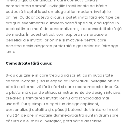
În era digitală de astăzi, în care conectivitatea și
comoditatea domină, invitațiile tradiționale pe hârtie
cedează treptat locul omologului lor modern: invitațiile
online. Cu doar câteva clicuri, îi puteți invita fără efort pe cei
dragi la evenimentul dumneavoastră special, adăugând în
același timp o notă de personalizare și responsabilitate față
de mediu. În acest articol, vom explora numeroasele
beneficii ale invitațiilor online și motivele pentru care
acestea devin alegerea preferată a gazdelor din întreaga
lume.
Comoditate fără cusur:
S-au dus zilele în care trebuia să scrieți cu minuțiozitate
fiecare invitație și să le expediați individual. Invitațiile online
oferă o alternativă fără efort și care economisește timp. Cu
o platformă ușor de utilizat și instrumente de design intuitive,
crearea și trimiterea invitațiilor nu a fost niciodată mai
ușoară. Pur și simplu alegeți un design captivant,
personalizați detaliile și apăsați butonul de trimitere. În cel
mult 24 de ore, invitațiile dumneavoastră sunt în drum spre
căsuța de e-mail a invitaților, gata să fie deschise.