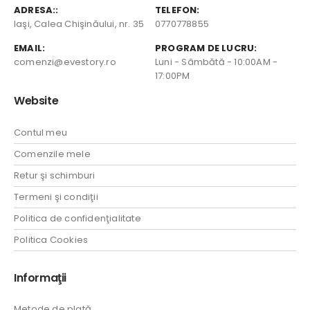
ADRESA::
TELEFON:
Iaşi, Calea Chişinăului, nr. 35
0770778855
EMAIL:
PROGRAM DE LUCRU:
comenzi@evestory.ro
Luni - Sâmbătă - 10:00AM -
17:00PM
Website
Contul meu
Comenzile mele
Retur şi schimburi
Termeni şi condiţii
Politica de confidenţialitate
Politica Cookies
Informaţii
Metode de plată