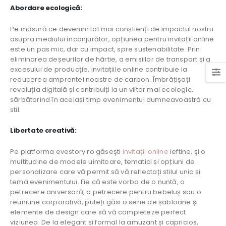
Abordare ecologică:
Pe măsură ce devenim tot mai conștienți de impactul nostru
asupra mediului înconjurător, opțiunea pentru invitații online
este un pas mic, dar cu impact, spre sustenabilitate. Prin
eliminarea deșeurilor de hârtie, a emisiilor de transport și a
excesului de producție, invitațiile online contribuie la
reducerea amprentei noastre de carbon. Îmbrățișați
revoluția digitală și contribuiți la un viitor mai ecologic,
sărbătorind în același timp evenimentul dumneavoastră cu
stil.
Libertate creativă:
Pe platforma evestory.ro găseşti
invitații online
ieftine, şi o
multitudine de modele uimitoare, tematici și opțiuni de
personalizare care vă permit să vă reflectați stilul unic și
tema evenimentului. Fie că este vorba de o nuntă, o
petrecere aniversară, o petrecere pentru bebeluș sau o
reuniune corporativă, puteți găsi o serie de șabloane și
elemente de design care să vă completeze perfect
viziunea. De la elegant și formal la amuzant și capricios,