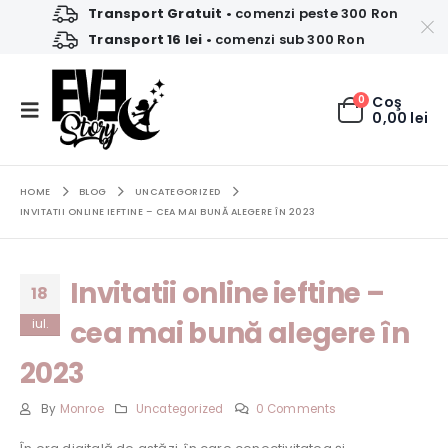
Transport Gratuit
• comenzi peste 300 Ron
Transport 16 lei
• comenzi sub 300 Ron
0
Coş
0,00
lei
HOME
BLOG
UNCATEGORIZED
INVITATII ONLINE IEFTINE – CEA MAI BUNĂ ALEGERE ÎN 2023
Invitatii online ieftine –
18
cea mai bună alegere în
iul.
2023
By
Monroe
Uncategorized
0 Comments