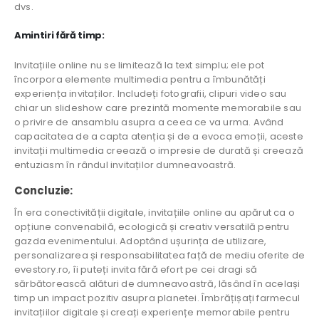
dvs.
Amintiri fără timp:
Invitațiile online nu se limitează la text simplu; ele pot
încorpora elemente multimedia pentru a îmbunătăți
experiența invitaților. Includeți fotografii, clipuri video sau
chiar un slideshow care prezintă momente memorabile sau
o privire de ansamblu asupra a ceea ce va urma. Având
capacitatea de a capta atenția și de a evoca emoții, aceste
invitații multimedia creează o impresie de durată și creează
entuziasm în rândul invitaților dumneavoastră.
Concluzie:
În era conectivității digitale, invitațiile online au apărut ca o
opțiune convenabilă, ecologică și creativ versatilă pentru
gazda evenimentului. Adoptând ușurința de utilizare,
personalizarea și responsabilitatea față de mediu oferite de
evestory.ro, îi puteți invita fără efort pe cei dragi să
sărbătorească alături de dumneavoastră, lăsând în același
timp un impact pozitiv asupra planetei. Îmbrățișați farmecul
invitațiilor digitale și creați experiențe memorabile pentru