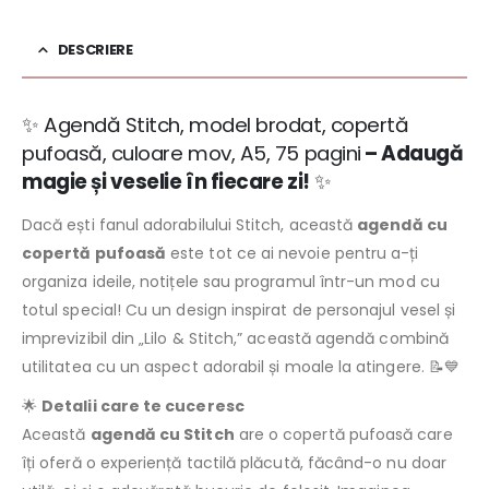
DESCRIERE
✨ Agendă Stitch, model brodat, copertă
pufoasă, culoare mov, A5, 75 pagini
– Adaugă
magie și veselie în fiecare zi!
✨
Dacă ești fanul adorabilului Stitch, această
agendă cu
copertă pufoasă
este tot ce ai nevoie pentru a-ți
organiza ideile, notițele sau programul într-un mod cu
totul special! Cu un design inspirat de personajul vesel și
imprevizibil din „Lilo & Stitch,” această agendă combină
utilitatea cu un aspect adorabil și moale la atingere. 📝💙
🌟
Detalii care te cuceresc
Această
agendă cu Stitch
are o copertă pufoasă care
îți oferă o experiență tactilă plăcută, făcând-o nu doar