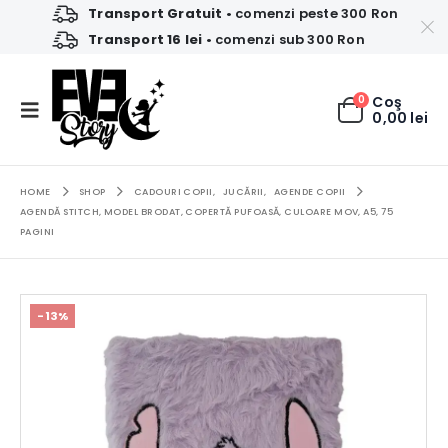
Transport Gratuit
• comenzi peste 300 Ron
Transport 16 lei
• comenzi sub 300 Ron
0
Coş
0,00
lei
HOME
SHOP
CADOURI COPII
,
JUCĂRII
,
AGENDE COPII
AGENDĂ STITCH, MODEL BRODAT, COPERTĂ PUFOASĂ, CULOARE MOV, A5, 75
PAGINI
-13%