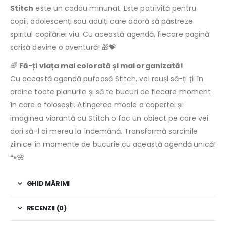
Stitch
este un cadou minunat. Este potrivită pentru
copii, adolescenți sau adulți care adoră să păstreze
spiritul copilăriei viu. Cu această agendă, fiecare pagină
scrisă devine o aventură! 🎁💝
🌈
Fă-ți viața mai colorată și mai organizată!
Cu această agendă pufoasă Stitch, vei reuși să-ți ții în
ordine toate planurile și să te bucuri de fiecare moment
în care o folosești. Atingerea moale a copertei și
imaginea vibrantă cu Stitch o fac un obiect pe care vei
dori să-l ai mereu la îndemână. Transformă sarcinile
zilnice în momente de bucurie cu această agendă unică!
🐾🌺
GHID MĂRIMI
RECENZII (0)