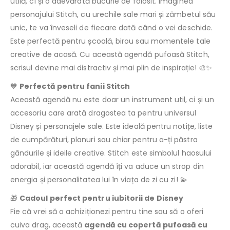
utilă, ci și o adevărată bucurie de folosit. Imaginea
personajului Stitch, cu urechile sale mari și zâmbetul său
unic, te va înveseli de fiecare dată când o vei deschide.
Este perfectă pentru școală, birou sau momentele tale
creative de acasă. Cu această agendă pufoasă Stitch,
scrisul devine mai distractiv și mai plin de inspirație! 🎨✨
💙
Perfectă pentru fanii Stitch
Această agendă nu este doar un instrument util, ci și un
accesoriu care arată dragostea ta pentru universul
Disney și personajele sale. Este ideală pentru notițe, liste
de cumpărături, planuri sau chiar pentru a-ți păstra
gândurile și ideile creative. Stitch este simbolul haosului
adorabil, iar această agendă îți va aduce un strop din
energia și personalitatea lui în viața de zi cu zi! 💫
🎁
Cadoul perfect pentru iubitorii de Disney
Fie că vrei să o achiziționezi pentru tine sau să o oferi
cuiva drag, această
agendă cu copertă pufoasă cu