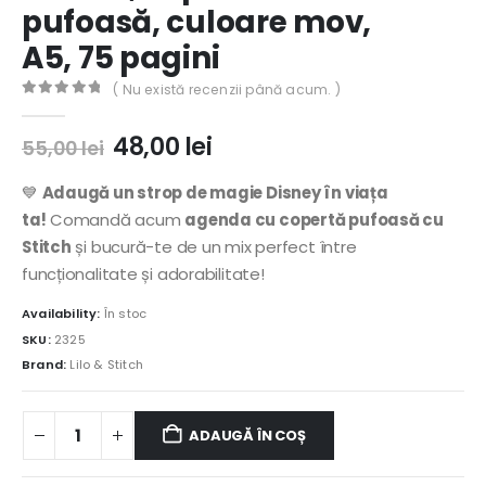
pufoasă, culoare mov,
A5, 75 pagini
( Nu există recenzii până acum. )
0
out of 5
Prețul
Prețul
48,00
lei
55,00
lei
inițial
curent
a
este:
💙
Adaugă un strop de magie Disney în viața
fost:
48,00 lei.
ta!
Comandă acum
agenda cu copertă pufoasă cu
55,00 lei.
Stitch
și bucură-te de un mix perfect între
funcționalitate și adorabilitate!
Availability:
În stoc
SKU:
2325
Brand:
Lilo & Stitch
ADAUGĂ ÎN COȘ