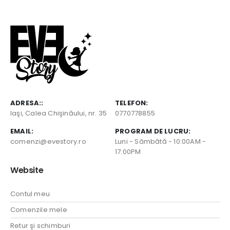
ADRESA::
TELEFON:
Iaşi, Calea Chişinăului, nr. 35
0770778855
EMAIL:
PROGRAM DE LUCRU:
comenzi@evestory.ro
Luni - Sâmbătă - 10:00AM -
17:00PM
Website
Contul meu
Comenzile mele
Retur şi schimburi