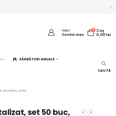
0
Coş
Hello!
Contul meu
0,00
lei
E
SĂRBĂTORI ANUALE
CAUTĂ
G, MATERIAL LATEX
alizat, set 50 buc,