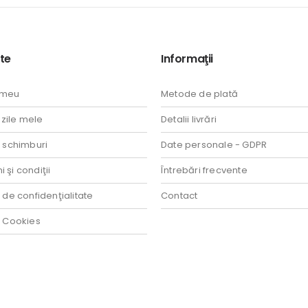
lei.
te
Informaţii
 meu
Metode de plată
ile mele
Detalii livrări
i schimburi
Date personale - GDPR
 şi condiţii
Întrebări frecvente
a de confidenţialitate
Contact
a Cookies