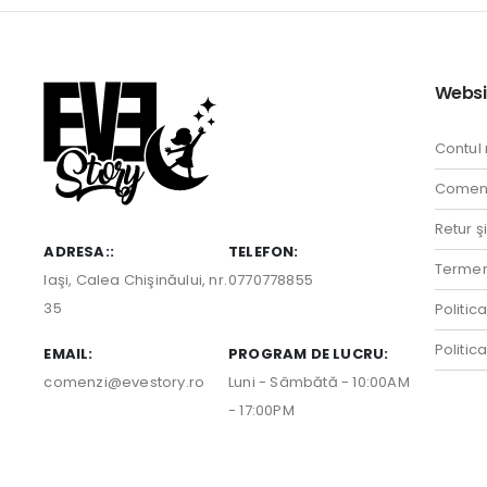
20,00 lei.
89,00 
Websi
Contul
Comenz
Retur ş
ADRESA::
TELEFON:
Termeni
Iaşi, Calea Chişinăului, nr.
0770778855
35
Politic
Politic
EMAIL:
PROGRAM DE LUCRU:
comenzi@evestory.ro
Luni - Sâmbătă - 10:00AM
- 17:00PM