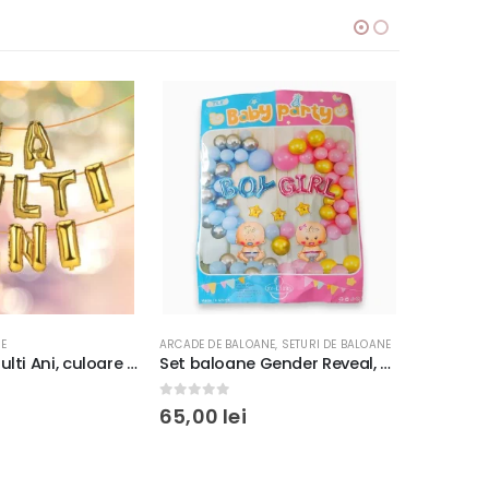
NE
ARCADE DE BALOANE
,
SETURI DE BALOANE
SETURI DE 
Baloane La Multi Ani, culoare auriu, 45cm, 6m lungime, folie aluminiu
Set baloane Gender Reveal, Boy or Girl, 68 piese
0
out of 5
0
out o
65,00
lei
32,00