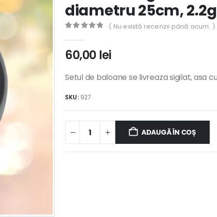
diametru 25cm, 2.2g,
( Nu există recenzii până acum. )
0
out of 5
60,00
lei
Setul de baloane se livreaza sigilat, asa c
SKU:
927
ADAUGĂ ÎN COȘ