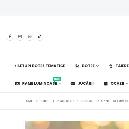
• SETURI BOTEZ TEMATICE
BOTEZ
TĂIERE
NOU
RAME LUMINOASE
JUCĂRII
OCAZII
HOME
SHOP
ACCESORII PETRECERI
,
BALOANE
,
SETURI D