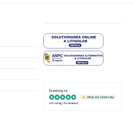
Evestory.ro
What Our Clients Say
4.95 rating
(154 reviews)