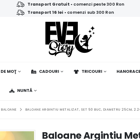
Transport Gratuit
• comenzi peste 300 Ron
Transport 16 lei
• comenzi sub 300 Ron
 DE MOŢ
CADOURI
TRICOURI
HANORAC
NUNTĂ
E BALOANE
BALOANE ARGINTIU METALIZAT, SET 50 BUC, DIAMETRU 25CM, 2.2
Baloane Argintiu Met