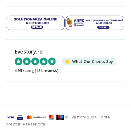
Evestory.ro
What Our Clients Say
4.95 rating
(154 reviews)
© Evestory 2024. Toate
drepturile rezervate.