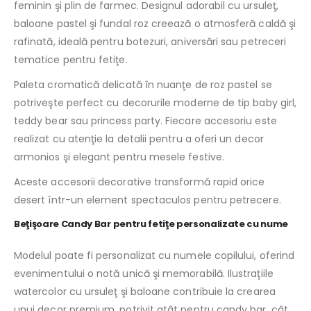
feminin şi plin de farmec. Designul adorabil cu ursuleţ,
baloane pastel şi fundal roz creează o atmosferă caldă şi
rafinată, ideală pentru botezuri, aniversări sau petreceri
tematice pentru fetiţe.
Paleta cromatică delicată în nuanţe de roz pastel se
potriveşte perfect cu decorurile moderne de tip baby girl,
teddy bear sau princess party. Fiecare accesoriu este
realizat cu atenţie la detalii pentru a oferi un decor
armonios şi elegant pentru mesele festive.
Aceste accesorii decorative transformă rapid orice
desert într-un element spectaculos pentru petrecere.
Beţişoare Candy Bar pentru fetiţe personalizate cu nume
Modelul poate fi personalizat cu numele copilului, oferind
evenimentului o notă unică şi memorabilă. Ilustraţiile
watercolor cu ursuleţ şi baloane contribuie la crearea
unui decor premium, potrivit atât pentru candy bar, cât