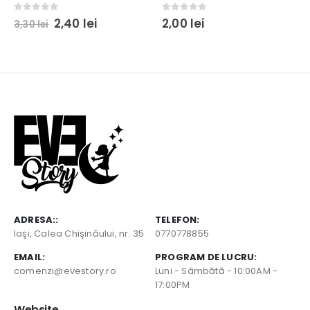
Prețul
Prețul
0
out of 5
0
out of 5
2,40
lei
2,00
lei
3,30
lei
inițial
curent
a
este:
fost:
2,40 lei.
3,30 lei.
ADRESA::
TELEFON:
Iaşi, Calea Chişinăului, nr. 35
0770778855
EMAIL:
PROGRAM DE LUCRU:
comenzi@evestory.ro
Luni - Sâmbătă - 10:00AM -
17:00PM
Website