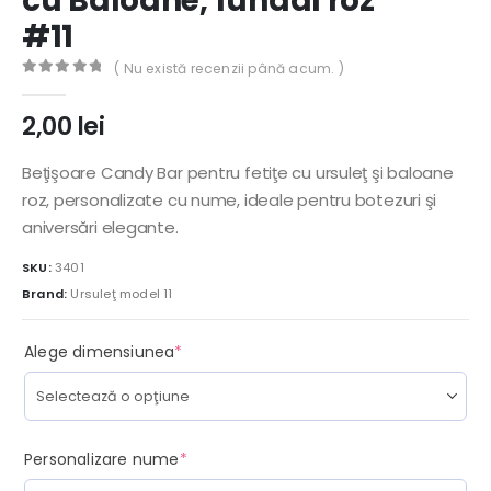
cu Baloane, fundal roz
#11
( Nu există recenzii până acum. )
0
out of 5
2,00
lei
Beţişoare Candy Bar pentru fetiţe cu ursuleţ şi baloane
roz, personalizate cu nume, ideale pentru botezuri şi
aniversări elegante.
SKU:
3401
Brand:
Ursuleţ model 11
(required)
Alege dimensiunea
*
(required)
Personalizare nume
*