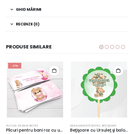
GHID MĂRIMI
RECENZII (0)
PRODUSE SIMILARE
-27%
PLICURI DE BANI BOTEZ
ARANJAMENTE BOTEZ
,
BEŢIŞOARE
Plicuri pentru bani roz cu ursulet si coroana, folosit si ca place card, fundal roz, 20x9cm, carton lucios 240g/m²
Beţişoare cu Ursuleţ şi baloane pentru Candy Bar, fundal verde watercolor, personalizate, Model 9