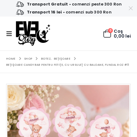
Transport Gratuit
• comenzi peste 300 Ron
Transport 16 lei
• comenzi sub 300 Ron
0
Coş
0,00
lei
HOME
SHOP
BOTEZ
,
BEŢIŞOARE
BEŢIŞOARE CANDY BAR PENTRU FETIŢE, CU URSULEŢ CU BALOANE, FUNDAL ROZ #11