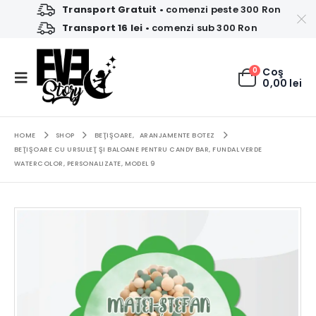
Transport Gratuit
• comenzi peste 300 Ron
Transport 16 lei
• comenzi sub 300 Ron
0
Coş
0,00
lei
HOME
SHOP
BEŢIŞOARE
,
ARANJAMENTE BOTEZ
BEŢIŞOARE CU URSULEŢ ŞI BALOANE PENTRU CANDY BAR, FUNDAL VERDE
WATERCOLOR, PERSONALIZATE, MODEL 9