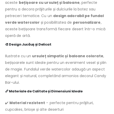
aceste
bețișoare cu ursuleț și baloane
, perfecte
pentru a decora prăjiturile și dulciurile la botez sau
petreceri tematice. Cu un
design adorabil pe fundal
verde watercolor
și posibilitatea de
personalizare
,
aceste bețișoare transformă fiecare desert într-o mică
operă de artă.
🎨
Design Jucăuș și Delicat
Ilustrate cu un
ursuleț simpatic și baloane colorate
,
bețișoarele sunt ideale pentru un eveniment vesel și plin
de magie. Fundalul verde watercolor adaugă un aspect
elegant și natural, completând armonios decorul Candy
Bar-ului.
📏
Materiale de Calitate și Dimensiuni Ideale
✔️
Material rezistent
– perfecte pentru prăjituri,
cupcakes, brioșe și alte deserturi