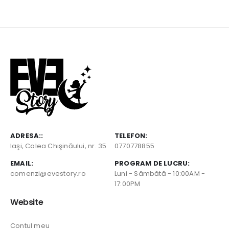
ADRESA::
TELEFON:
Iaşi, Calea Chişinăului, nr. 35
0770778855
EMAIL:
PROGRAM DE LUCRU:
comenzi@evestory.ro
Luni - Sâmbătă - 10:00AM -
17:00PM
Website
Contul meu