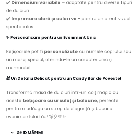
✔️
Dimensiuni variabile
– adaptate pentru diverse tipuri
de dulciuri
✔️
Imprimare clară și culori vii
– pentru un efect vizual
spectaculos
✨
Personalizare pentru un Eveniment Unic
Bețișoarele pot fi
personalizate
cu numele copilului sau
un mesaj special, oferindu-le un caracter unic și
memorabil.
🎁
Un Detaliu Delicat pentru un Candy Bar de Poveste!
Transformă masa de dulciuri într-un colț magic cu
aceste
bețișoare cu ursuleț și baloane
, perfecte
pentru a adăuga un strop de eleganță și bucurie
evenimentului tău! 🐻🎈💚✨
GHID MĂRIMI