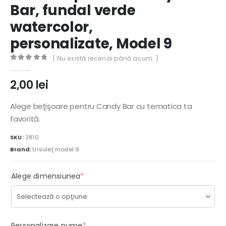
Bar, fundal verde
watercolor,
personalizate, Model 9
( Nu există recenzii până acum. )
0
out of 5
2,00
lei
Alege beţişoare pentru Candy Bar cu tematica ta
favorită.
SKU:
2810
Brand:
Ursuleţ model 9
(required)
Alege dimensiunea
*
(required)
Personalizare nume
*