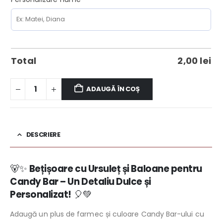
Total
2,00
lei
ADAUGĂ ÎN COȘ
DESCRIERE
🐻✨
Bețișoare cu Ursuleț și Baloane pentru
Candy Bar – Un Detaliu Dulce și
Personalizat!
🎈💚
Adaugă un plus de farmec și culoare Candy Bar-ului cu