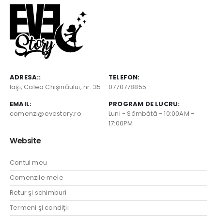
ADRESA::
TELEFON:
Iaşi, Calea Chişinăului, nr. 35
0770778855
EMAIL:
PROGRAM DE LUCRU:
comenzi@evestory.ro
Luni - Sâmbătă - 10:00AM -
17:00PM
Website
Contul meu
Comenzile mele
Retur şi schimburi
Termeni şi condiţii