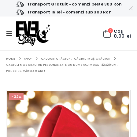
Transport Gratuit
• comenzi peste 300 Ron
Transport 16 lei
• comenzi sub 300 Ron
0
Coş
0,00
lei
HOME
SHOP
CADOURI CRĂCIUN
,
CĂCIULI MOŞ CRĂCIUN
CACIULI MOS CRACIUN PERSONALIZATE CU NUME SAU MESAJ, 42X29CM,
POLIESTER, VÂRSTA 5 ANI+
-32%