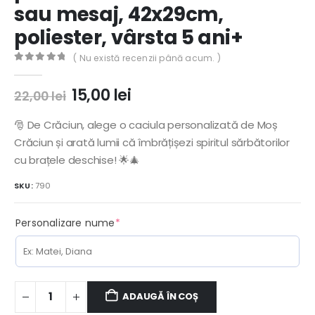
sau mesaj, 42x29cm,
poliester, vârsta 5 ani+
( Nu există recenzii până acum. )
0
out of 5
Prețul
Prețul
15,00
lei
22,00
lei
inițial
curent
a
este:
🎅 De Crăciun, alege o caciula personalizată de Moș
fost:
15,00 lei.
Crăciun și arată lumii că îmbrățișezi spiritul sărbătorilor
22,00 lei.
cu brațele deschise! 🌟🎄
SKU:
790
(required)
Personalizare nume
*
ADAUGĂ ÎN COȘ