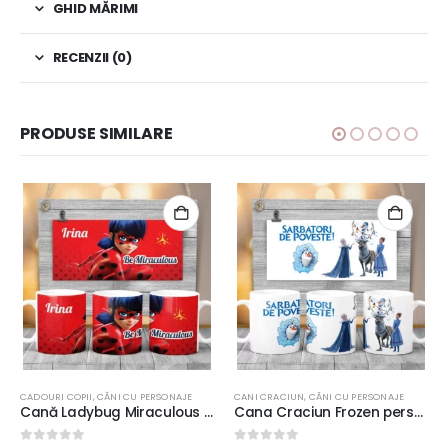
GHID MĂRIMI
RECENZII (0)
PRODUSE SIMILARE
CANI CRACIUN
,
CĂNI CU PERSONAJE
CĂNI CU PERSONAJE
Cana Craciun Frozen personalizată cu mesaj, 350ml, ceramică, model 3
Cană pentru gemeni personalizată cu 2 poze şi mesaj, 350ml, compatibilă cu maşina de spălat vase şi cuptorul cu microunde