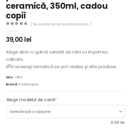
ceramică, 350ml, cadou
copii
( Nu există recenzii până acum. )
0
out of 5
39,00
lei
Alege dintr-o gamă variată de căni cu imprimeu
calitativ.
🌈În aceeaşi tematică se pot realiza şi alte produse.
SKU:
1484
Brand:
Paddington
(required)
Alege modelul de cană
*
0,00
lei