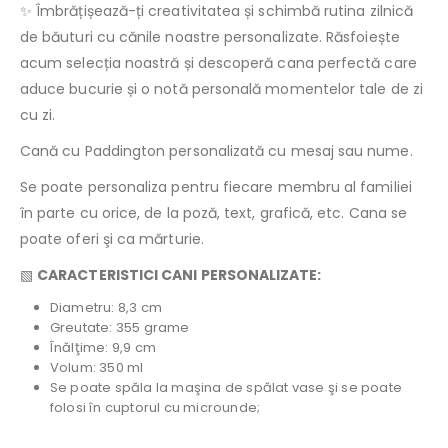
✨ Îmbrățișează-ți creativitatea și schimbă rutina zilnică
de băuturi cu cănile noastre personalizate. Răsfoiește
acum selecția noastră și descoperă cana perfectă care
aduce bucurie și o notă personală momentelor tale de zi
cu zi.
Cană cu Paddington personalizată cu mesaj sau nume.
Se poate personaliza pentru fiecare membru al familiei
în parte cu orice, de la poză, text, grafică, etc. Cana se
poate oferi şi ca mărturie.
▧
CARACTERISTICI CANI PERSONALIZATE:
Diametru: 8,3 cm
Greutate: 355 grame
Înălţime: 9,9 cm
Volum: 350 ml
Se poate spăla la maşina de spălat vase şi se poate
folosi în cuptorul cu microunde;