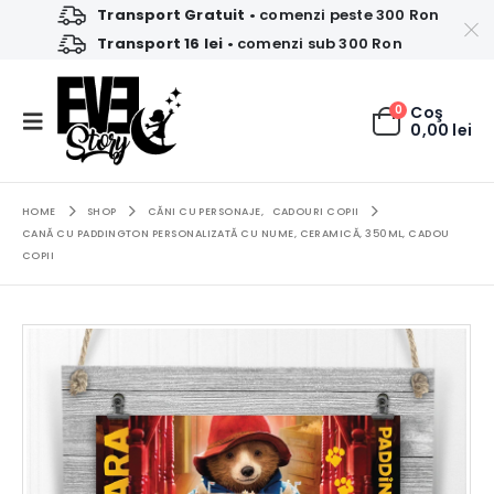
Transport Gratuit
• comenzi peste 300 Ron
Transport 16 lei
• comenzi sub 300 Ron
0
Coş
0,00
lei
HOME
SHOP
CĂNI CU PERSONAJE
,
CADOURI COPII
CANĂ CU PADDINGTON PERSONALIZATĂ CU NUME, CERAMICĂ, 350ML, CADOU
COPII