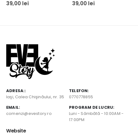
0
out of 5
0
out of 5
39,00
lei
39,00
lei
ADRESA::
TELEFON:
Iaşi, Calea Chişinăului, nr. 35
0770778855
EMAIL:
PROGRAM DE LUCRU:
comenzi@evestory.ro
Luni - Sâmbătă - 10:00AM -
17:00PM
Website