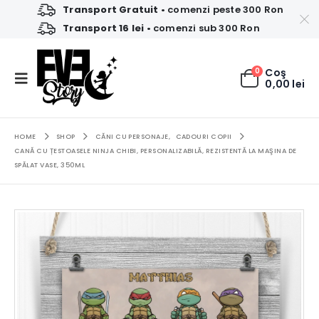
Transport Gratuit
• comenzi peste 300 Ron
Transport 16 lei
• comenzi sub 300 Ron
0
Coş
0,00
lei
HOME
SHOP
CĂNI CU PERSONAJE
,
CADOURI COPII
CANĂ CU ȚESTOASELE NINJA CHIBI, PERSONALIZABILĂ, REZISTENTĂ LA MAŞINA DE
SPĂLAT VASE, 350ML