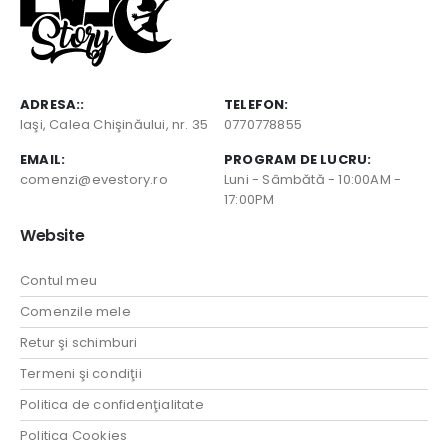
ADRESA::
TELEFON:
Iaşi, Calea Chişinăului, nr. 35
0770778855
EMAIL:
PROGRAM DE LUCRU:
comenzi@evestory.ro
Luni - Sâmbătă - 10:00AM -
17:00PM
Website
Contul meu
Comenzile mele
Retur şi schimburi
Termeni şi condiţii
Politica de confidenţialitate
Politica Cookies