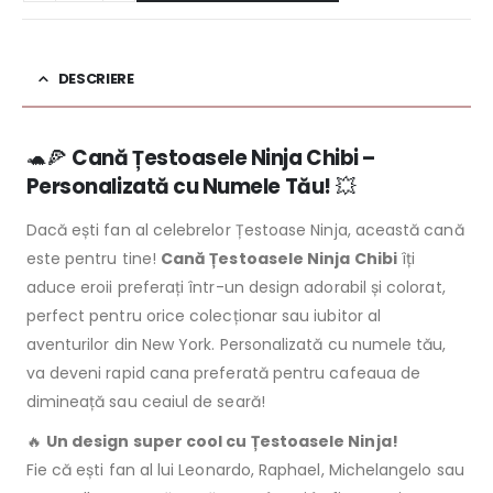
DESCRIERE
🐢🍕
Cană Țestoasele Ninja Chibi –
Personalizată cu Numele Tău!
💥
Dacă ești fan al celebrelor Țestoase Ninja, această cană
este pentru tine!
Cană Țestoasele Ninja Chibi
îți
aduce eroii preferați într-un design adorabil și colorat,
perfect pentru orice colecționar sau iubitor al
aventurilor din New York. Personalizată cu numele tău,
va deveni rapid cana preferată pentru cafeaua de
dimineață sau ceaiul de seară!
🔥
Un design super cool cu Țestoasele Ninja!
Fie că ești fan al lui Leonardo, Raphael, Michelangelo sau