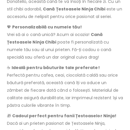
Donatello, această cană te va însoți în fiecare zi. Cu un
stil chibi adorabil,
Cană Țestoasele Ninja Chibi
este un
accesoriu de nelipsit pentru orice pasionat al seriei.
💖
Personalizabilă cu numele tău!
Vrei să ai o cană unică? Acum ai ocazia!
Cană
Țestoasele Ninja Chibi
poate fi personalizată cu
numele tău sau al unui prieten. Fă-ți cadou o cană
specială sau oferă un dar original cuiva drag!
☕
Ideală pentru băuturile tale preferate!
Perfectă pentru cafea, ceai, ciocolată caldă sau orice
băutură preferată, această cană îți va aduce un
zâmbet de fiecare dată când o folosești. Materialul de
calitate asigură durabilitate, iar imprimeul rezistent își va
păstra culorile vibrante în timp.
🎁
Cadoul perfect pentru fanii Țestoaselor Ninja!
Dacă ai un prieten pasionat de Țestoasele Ninja,