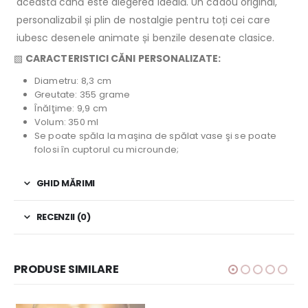
această cană este alegerea ideală. Un cadou original,
personalizabil și plin de nostalgie pentru toți cei care
iubesc desenele animate și benzile desenate clasice.
▧
CARACTERISTICI CĂNI PERSONALIZATE:
Diametru: 8,3 cm
Greutate: 355 grame
Înălţime: 9,9 cm
Volum: 350 ml
Se poate spăla la maşina de spălat vase şi se poate
folosi în cuptorul cu microunde;
GHID MĂRIMI
RECENZII (0)
PRODUSE SIMILARE