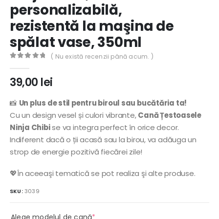
personalizabilă,
rezistentă la maşina de
spălat vase, 350ml
( Nu există recenzii până acum. )
0
out of 5
39,00
lei
📸
Un plus de stil pentru biroul sau bucătăria ta!
Cu un design vesel și culori vibrante,
Cană Țestoasele
Ninja Chibi
se va integra perfect în orice decor.
Indiferent dacă o ții acasă sau la birou, va adăuga un
strop de energie pozitivă fiecărei zile!
💖În aceeaşi tematică se pot realiza şi alte produse.
SKU:
3039
(required)
Alege modelul de cană
*