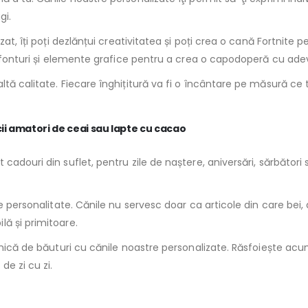
gi.
at, îți poți dezlănțui creativitatea și poți crea o cană Fortnite pe
i, fonturi și elemente grafice pentru a crea o capodoperă cu ade
ltă calitate. Fiecare înghițitură va fi o încântare pe măsură ce 
ii amatori de ceai sau lapte cu cacao
cadouri din suflet, pentru zile de naștere, aniversări, sărbători
 personalitate. Cănile nu servesc doar ca articole din care bei, da
ă și primitoare.
ilnică de băuturi cu cănile noastre personalizate. Răsfoiește a
e zi cu zi.