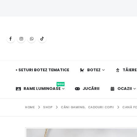
• SETURI BOTEZ TEMATICE
BOTEZ
TĂIERE
NOU
RAME LUMINOASE
JUCĂRII
OCAZII
HOME
SHOP
CĂNI GAMING
,
CADOURI COPII
CANĂ FO