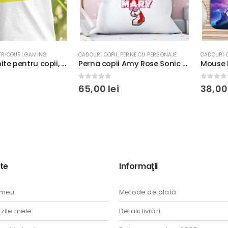
RI GAMING
CADOURI COPII
,
PERNE CU PERSONAJE
CADOURI COPII
,
MO
Tricou Fortnite pentru copii, personalizat cu nume, rezistent la spălări, regular fit, bumbac 100%, culoare alb/negru, model 2
Perna copii Amy Rose Sonic personalizată cu nume, 40x40cm, poliester, culoare alb cu roz, textură moale, cadou fetite
0
out of 5
0
out of 5
65,00
lei
38,00
lei
te
Informaţii
 meu
Metode de plată
ile mele
Detalii livrări