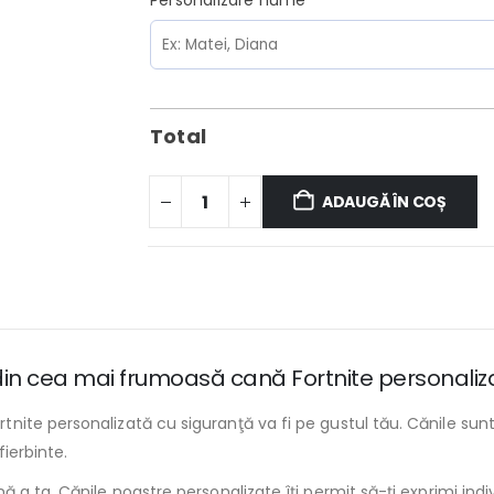
Personalizare nume
*
Total
ADAUGĂ ÎN COȘ
, din cea mai frumoasă cană Fortnite personaliz
nite personalizată cu siguranţă va fi pe gustul tău. Cănile s
fierbinte.
ă a ta. Cănile noastre personalizate îţi permit să-ţi exprimi in