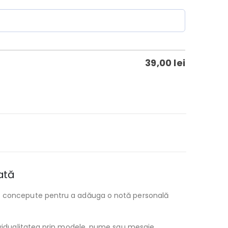
39,00
lei
ată
unt concepute pentru a adăuga o notă personală
dividualitatea prin modele, nume sau mesaje