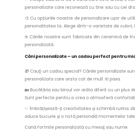
personalizate care rezonează cu tine sau cu cei dra
🎨 Cu opțiunile noastre de personalizare ușor de utiliz
personalitatea ta. Alege dintr-o varietate de culor
☕️ Cănile noastre sunt fabricate din ceramică de îna
personalizată.
Căni personalizate – un cadou perfect pentru mic
🎁 Cauţi un cadou special? Cănile personalizate sunt 
personalizata care arata cat de mult iti pasa.
🏡 Bucătăria sau biroul vor arăta diferit cu un plus de
Sunt perfecte pentru a crea o atmosferă confortabil
✨ Îmbrățișează-ți creativitatea și schimbă rutina z
aduce bucurie și o notă personală momentelor tale d
Cană Fortnite personalizată cu mesaj sau nume.