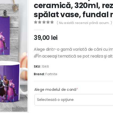
ceramică, 320ml, rez
spălat vase, fundal 
( Nu există recenzii până acum. )
0
out of 5
39,00
lei
Alege dintr-o gamă variată de căni cu im
🌈În aceeaşi tematică se pot realiza şi al
SKU:
1346
Brand:
Fortnite
(required)
Alege modelul de cană
*