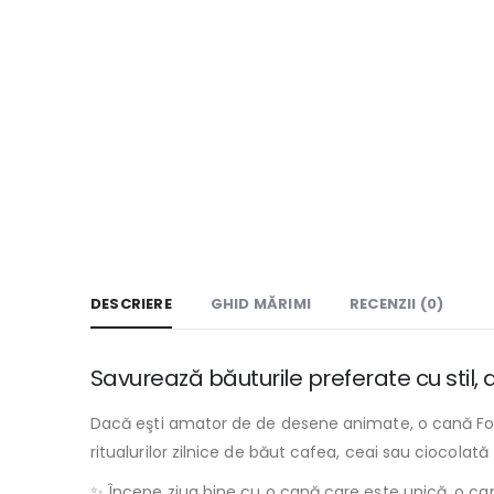
DESCRIERE
GHID MĂRIMI
RECENZII (0)
Savurează băuturile preferate cu stil
Dacă eşti amator de de desene animate, o cană Fort
ritualurilor zilnice de băut cafea, ceai sau ciocolată 
✨ Începe ziua bine cu o cană care este unică, o can