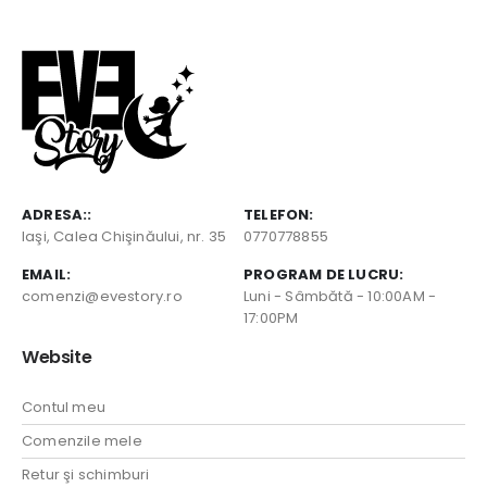
ADRESA::
TELEFON:
Iaşi, Calea Chişinăului, nr. 35
0770778855
EMAIL:
PROGRAM DE LUCRU:
comenzi@evestory.ro
Luni - Sâmbătă - 10:00AM -
17:00PM
Website
Contul meu
Comenzile mele
Retur şi schimburi