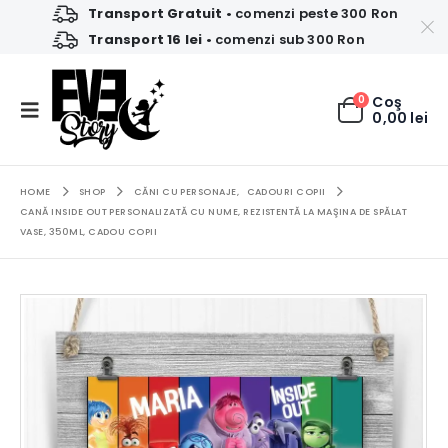
Transport Gratuit
• comenzi peste 300 Ron
Transport 16 lei
• comenzi sub 300 Ron
0
Coş
0,00
lei
HOME
SHOP
CĂNI CU PERSONAJE
,
CADOURI COPII
CANĂ INSIDE OUT PERSONALIZATĂ CU NUME, REZISTENTĂ LA MAŞINA DE SPĂLAT
VASE, 350ML, CADOU COPII