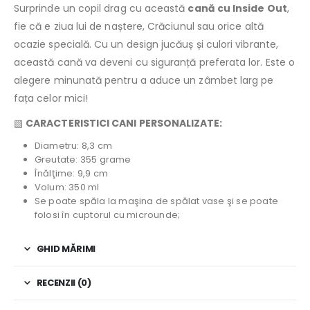
Surprinde un copil drag cu această
cană cu Inside Out
,
fie că e ziua lui de naștere, Crăciunul sau orice altă
ocazie specială. Cu un design jucăuș și culori vibrante,
această cană va deveni cu siguranță preferata lor. Este o
alegere minunată pentru a aduce un zâmbet larg pe
fața celor mici!
▧
CARACTERISTICI CANI PERSONALIZATE:
Diametru: 8,3 cm
Greutate: 355 grame
Înălţime: 9,9 cm
Volum: 350 ml
Se poate spăla la maşina de spălat vase şi se poate
folosi în cuptorul cu microunde;
GHID MĂRIMI
RECENZII (0)