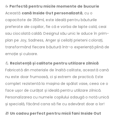
☕
Perfectă pentru micile momente de bucurie
Această
cană Inside Out personalizată
, cu o
capacitate de 350ml, este ideală pentru băuturile
preferate ale copiilor, fie că e vorba de lapte cald, ceai
sau ciocolată caldă. Designul său unic le aduce în prim-
plan pe Joy, Sadness, Anger și ceilalți prieteni colorați,
transformând fiecare băutură într-o experiență plină de
emoție și culoare.
💪
Rezistență și calitate pentru utilizare zilnică
Fabricată din materiale de înaltă calitate, această cană
nu este doar frumoasă, ci și extrem de practică. Este
complet rezistentă la mașina de spălat vase, ceea ce o
face ușor de curățat și ideală pentru utilizare zilnică.
Personalizarea cu numele copilului adaugă o notă unică
și specială, făcând cana să fie cu adevărat doar a lor!
🎁
Un cadou perfect pentru micii fani Inside Out