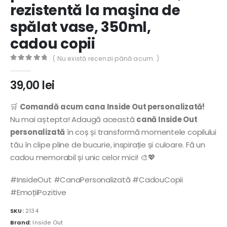
rezistentă la maşina de
spălat vase, 350ml,
cadou copii
( Nu există recenzii până acum. )
0
out of 5
39,00
lei
🛒
Comandă acum cana Inside Out personalizată!
Nu mai aștepta! Adaugă această
cană Inside Out
personalizată
în coș și transformă momentele copilului
tău în clipe pline de bucurie, inspirație și culoare. Fă un
cadou memorabil și unic celor mici! 🎨💖
#InsideOut #CanaPersonalizată #CadouCopii
#EmoțiiPozitive
SKU:
2134
Brand:
Inside Out