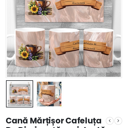
Cană Mărțișor Cafeluța