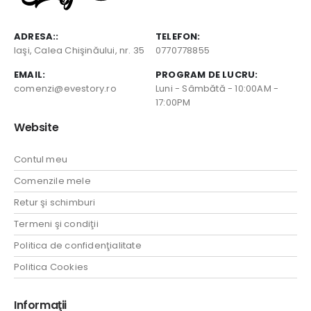
ADRESA::
TELEFON:
Iaşi, Calea Chişinăului, nr. 35
0770778855
EMAIL:
PROGRAM DE LUCRU:
comenzi@evestory.ro
Luni - Sâmbătă - 10:00AM -
17:00PM
Website
Contul meu
Comenzile mele
Retur şi schimburi
Termeni şi condiţii
Politica de confidenţialitate
Politica Cookies
Informaţii