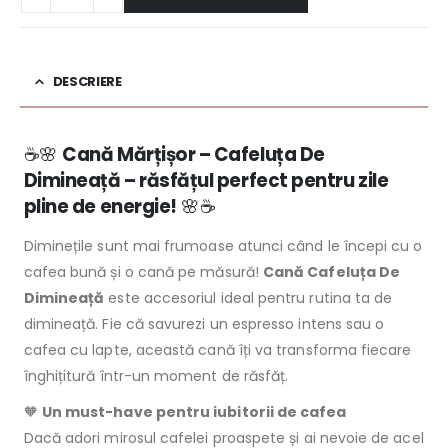
DESCRIERE
☕🌸
Cană Mărțișor – Cafeluța De
Dimineață – răsfățul perfect pentru zile
pline de energie!
🌸☕
Diminețile sunt mai frumoase atunci când le începi cu o
cafea bună și o cană pe măsură!
Cană Cafeluța De
Dimineață
este accesoriul ideal pentru rutina ta de
dimineață. Fie că savurezi un espresso intens sau o
cafea cu lapte, această cană îți va transforma fiecare
înghițitură într-un moment de răsfăț.
🧡
Un must-have pentru iubitorii de cafea
Dacă adori mirosul cafelei proaspete și ai nevoie de acel