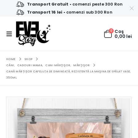
Transport Gratuit
• comenzi peste 300 Ron
Transport 16 lei
• comenzi sub 300 Ron
0
Coş
0,00
lei
HOME
SHOP
CĂNI
,
CADOURI MAMA
,
CANI MĂRŢIŞOR
,
MĂRŢIŞOR
CANĂ MĂRȚIȘOR CAFELUȚA DE DIMINEAȚĂ, REZISTENTĂ LA MAŞINA DE SPĂLAT VASE,
350ML