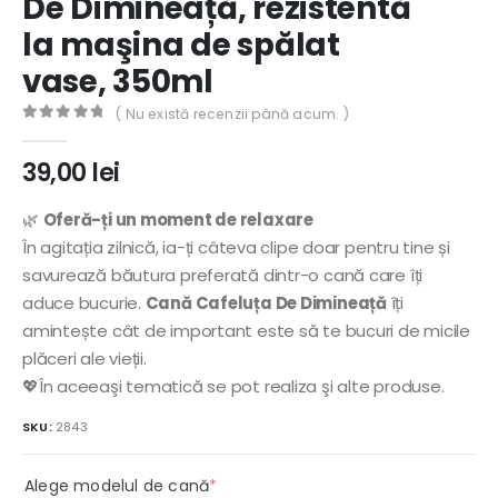
De Dimineață, rezistentă
la maşina de spălat
vase, 350ml
( Nu există recenzii până acum. )
0
out of 5
39,00
lei
🌿
Oferă-ți un moment de relaxare
În agitația zilnică, ia-ți câteva clipe doar pentru tine și
savurează băutura preferată dintr-o cană care îți
aduce bucurie.
Cană Cafeluța De Dimineață
îți
amintește cât de important este să te bucuri de micile
plăceri ale vieții.
💖În aceeaşi tematică se pot realiza şi alte produse.
SKU:
2843
(required)
Alege modelul de cană
*