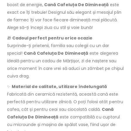
boost de energie,
Cană Cafeluța De Dimineață
este
exact ce îți trebuie! Designul său elegant și mesajul plin
de farmec îți vor face fiecare dimineață mai plăcută.
Alege să-ți începi ziua cu stil și voie bună!
🎁
Cadoul perfect pentru orice ocazie
Surprinde-ți prietenii, familia sau colegii cu un dar
special!
Cană Cafeluța De Dimineață
este alegerea
ideală pentru un cadou de Mărțișor, zi de naștere sau
orice moment în care vrei să aduci un zâmbet pe chipul
cuiva drag.
✨
Material de calitate, utilizare îndelungată
Fabricată din ceramică rezistentă, această cană este
perfectă pentru utilizare zilnică. O poți folosi atât pentru
cafea, cât și pentru ceai sau ciocolată caldă.
Cană
Cafeluța De Dimineață
este compatibilă cu cuptorul
cu microunde și mașina de spălat vase, fiind ușor de