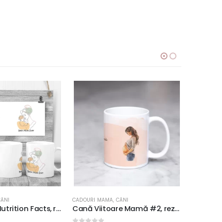
CĂNI
CADOURI MAMA
,
CĂNI
CADOURI M
Cană Viitoare Mamă #2, rezistentă la maşina de spălat vase, 350ml
Cană Mama – Un Izvor Nesecat De Iubire #2, rezistentă la maşina de spălat vase, 350ml