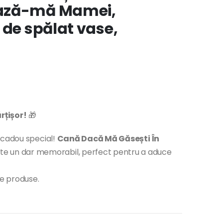
ează-mă Mamei,
 de spălat vase,
țișor!
🎁
 cadou special!
Cană Dacă Mă Găsești În
te un dar memorabil, perfect pentru a aduce
te produse.