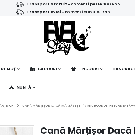
Transport Gratuit
• comenzi peste 300 Ron
Transport 16 lei
• comenzi sub 300 Ron
 DE MOŢ
CADOURI
TRICOURI
HANORAC
NUNTĂ
ĂRŢIŞOR
CANĂ MĂRȚIȘOR DACĂ MĂ GĂSEȘTI ÎN MICROUNDE, RETURNEAZĂ-MĂ
Cană Mărțișor Dacă 