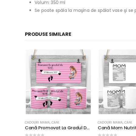
Volum: 350 ml
Se poate spăla la maşina de spălat vase şi se 
PRODUSE SIMILARE
CADOURI MAMA
,
CĂNI
CADOURI MAMA
,
CĂNI
,
C
Cană Promovat La Gradul De Tătic #2, rezistentă la maşina de spălat vase, 350ml
Cană Mom Nutrition Facts #3, rezistentă la maşina de spălat vase, 350ml