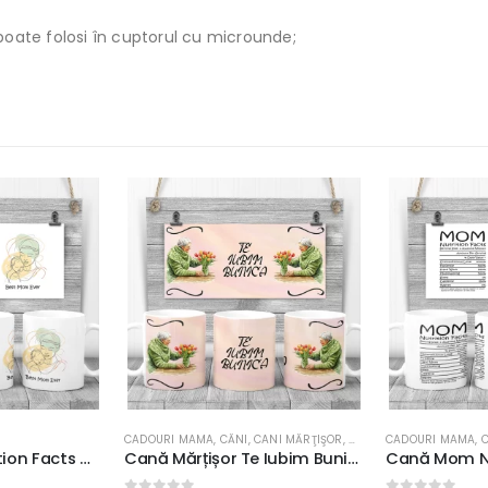
poate folosi în cuptorul cu microunde;
ANI MĂRŢIŞOR
,
MĂRŢIŞOR
CADOURI MAMA
,
CĂNI
CADOURI MAMA
,
Cană Mărțișor Te Iubim Bunica, rezistentă la maşina de spălat vase, 350ml
Cană Mom Nutrition Facts, rezistentă la maşina de spălat vase, 350ml