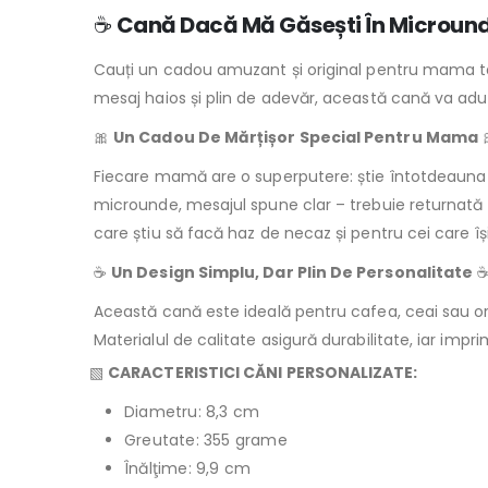
☕
Cană Dacă Mă Găsești În Microun
Cauți un cadou amuzant și original pentru mama t
mesaj haios și plin de adevăr, această cană va adu
🎀
Un Cadou De Mărțișor Special Pentru Mama
Fiecare mamă are o superputere: știe întotdeauna 
microunde, mesajul spune clar – trebuie returnat
care știu să facă haz de necaz și pentru cei care îș
☕
Un Design Simplu, Dar Plin De Personalitate
Această cană este ideală pentru cafea, ceai sau or
Materialul de calitate asigură durabilitate, iar imp
▧
CARACTERISTICI CĂNI PERSONALIZATE:
Diametru: 8,3 cm
Greutate: 355 grame
Înălţime: 9,9 cm