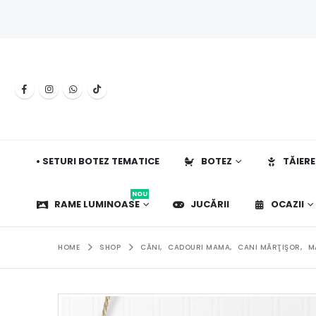
• SETURI BOTEZ TEMATICE
BOTEZ
TĂIERE
NOU
RAME LUMINOASE
JUCĂRII
OCAZII
HOME
SHOP
CĂNI
,
CADOURI MAMA
,
CANI MĂRŢIŞOR
,
M