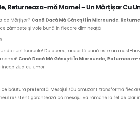
de, Returneaza-mă Mamei – Un Mărțișor Cu U
a de Mărțișor?
Cană Dacă Mă Găsești În Microunde, Retur
ce zâmbete și voie bună în fiecare dimineață.
🎀
unde sunt lucrurile! De aceea, această cană este un must-have 
ă mamei!
Cană Dacă Mă Găsești În Microunde, Returneaza
i încep ziua cu umor.
☕
ice băutură preferată. Mesajul său amuzant transformă fiecare
rimeul rezistent garantează că mesajul va rămâne la fel de clar î