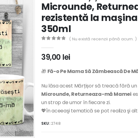
Microunde, Return
rezistentă la maşina
350ml
( Nu există recenzii până acum. )
0
out of 5
39,00
lei
🎁
Fă-o Pe Mama Să Zâmbească De Măr
Nu lăsa acest Mărțișor să treacă fără un
Microunde, Returneaza-mă Mamei
es
un strop de umor în fiecare zi.
💖În aceeaşi tematică se pot realiza şi al
SKU:
2748