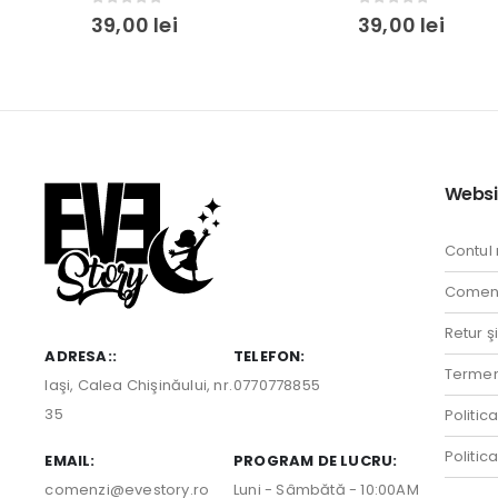
0
out of 5
0
out of 5
39,00
lei
39,00
lei
Websi
Contul
Comenz
Retur ş
ADRESA::
TELEFON:
Termeni
Iaşi, Calea Chişinăului, nr.
0770778855
35
Politic
Politic
EMAIL:
PROGRAM DE LUCRU:
comenzi@evestory.ro
Luni - Sâmbătă - 10:00AM