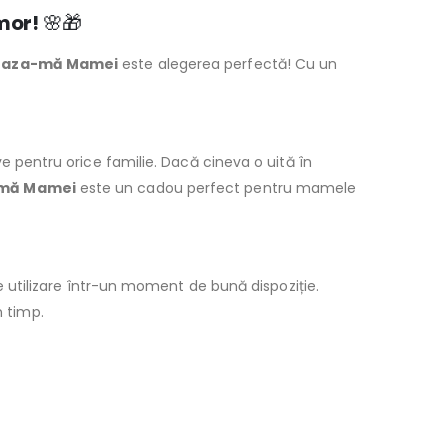
mor!
🌸🎁
neaza-mă Mamei
este alegerea perfectă! Cu un
pentru orice familie. Dacă cineva o uită în
-mă Mamei
este un cadou perfect pentru mamele
 utilizare într-un moment de bună dispoziție.
n timp.