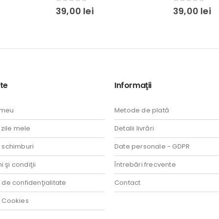
0
out of 5
0
out of 5
39,00
lei
39,00
lei
te
Informaţii
 meu
Metode de plată
ile mele
Detalii livrări
i schimburi
Date personale - GDPR
 şi condiţii
Întrebări frecvente
a de confidenţialitate
Contact
a Cookies