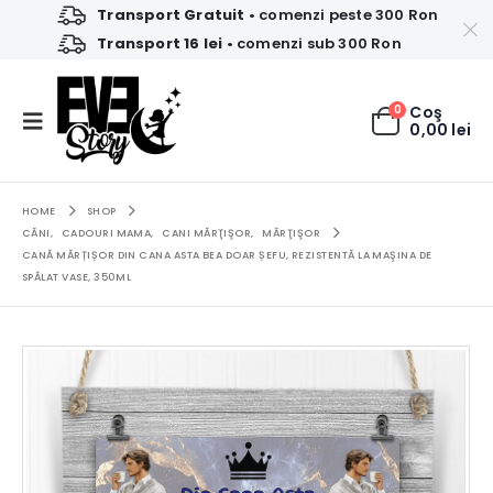
Transport Gratuit
• comenzi peste 300 Ron
Transport 16 lei
• comenzi sub 300 Ron
0
Coş
0,00
lei
HOME
SHOP
CĂNI
,
CADOURI MAMA
,
CANI MĂRŢIŞOR
,
MĂRŢIŞOR
CANĂ MĂRȚIȘOR DIN CANA ASTA BEA DOAR ȘEFU, REZISTENTĂ LA MAŞINA DE
SPĂLAT VASE, 350ML