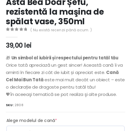
Asta Bea Doar Șefu,
rezistentă la maşina de
spălat vase, 350ml
( Nu există recenzii până acum. )
0
out of 5
39,00
lei
🎁
Un simbol al iubirii și respectului pentru tatăl tău
Orice tată apreciază un gest sincer! Această cană îi va
aminti în fiecare zi cât de iubit și apreciat este.
Cană
Cel Mai Bun Tată
este mai mult decât un obiect – este
o declarație de dragoste pentru tatăl tău!
💖În aceeaşi tematică se pot realiza şi alte produse.
SKU:
2808
(required)
Alege modelul de cană
*