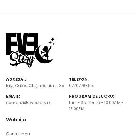
ADRESA::
TELEFON:
Iaşi, Calea Chişinăului, nr. 35
0770778855
EMAIL:
PROGRAM DE LUCRU:
comenzi@evestory.ro
Luni - Sâmbătă - 10:00AM -
17:00PM
Website
Contul meu