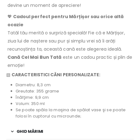
devine un moment de apreciere!
💖
Cadoul perfect pentru Mărțișor sau orice altă
ocazie
Tatăl tău merită o surpriză specială! Fie că e Mărțișor,
ziua lui de naștere sau pur și simplu vrei să îi arăți
recunoștința ta, această cană este alegerea ideală.
Cană Cel Mai Bun Tată
este un cadou practic și plin de
emoție!
▧
CARACTERISTICI CĂNI PERSONALIZATE:
Diametru: 8,3 cm
Greutate: 355 grame
Înălţime: 9,9 cm
Volum: 350 ml
Se poate spăla la maşina de spălat vase şi se poate
folosi în cuptorul cu microunde;
GHID MĂRIMI