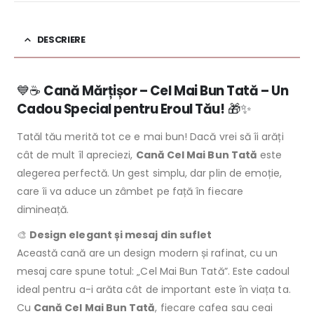
DESCRIERE
💙☕
Cană Mărțișor – Cel Mai Bun Tată – Un
Cadou Special pentru Eroul Tău!
🎁✨
Tatăl tău merită tot ce e mai bun! Dacă vrei să îi arăți
cât de mult îl apreciezi,
Cană Cel Mai Bun Tată
este
alegerea perfectă. Un gest simplu, dar plin de emoție,
care îi va aduce un zâmbet pe față în fiecare
dimineață.
🎨
Design elegant și mesaj din suflet
Această cană are un design modern și rafinat, cu un
mesaj care spune totul: „Cel Mai Bun Tată”. Este cadoul
ideal pentru a-i arăta cât de important este în viața ta.
Cu
Cană Cel Mai Bun Tată
, fiecare cafea sau ceai