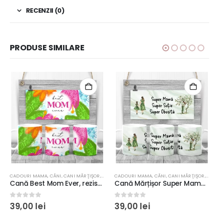
RECENZII (0)
PRODUSE SIMILARE
CADOURI MAMA
,
CĂNI
,
CANI MĂRŢIŞOR
,
MĂRŢIŞOR
CADOURI MAMA
,
CĂNI
,
CANI MĂRŢIŞOR
,
MĂRŢ
Cană Best Mom Ever, rezistentă la maşina de spălat vase, 350ml
Cană Mărțișor Super Mamă, rezistentă la maşina de spălat vase, 350ml
0
out of 5
0
out of 5
39,00
lei
39,00
lei