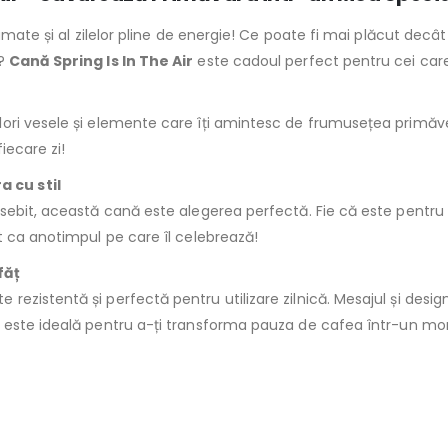
fumate și al zilelor pline de energie! Ce poate fi mai plăcut dec
e?
Cană Spring Is In The Air
este cadoul perfect pentru cei car
ri vesele și elemente care îți amintesc de frumusețea primăveri
iecare zi!
 cu stil
osebit, această cană este alegerea perfectă. Fie că este pentr
 ca anotimpul pe care îl celebrează!
făț
zistentă și perfectă pentru utilizare zilnică. Mesajul și design
este ideală pentru a-ți transforma pauza de cafea într-un mo