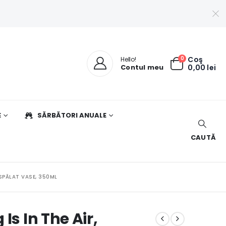
0
Coş
Hello!
Contul meu
0,00
lei
E
SĂRBĂTORI ANUALE
CAUTĂ
 SPĂLAT VASE, 350ML
Is In The Air,