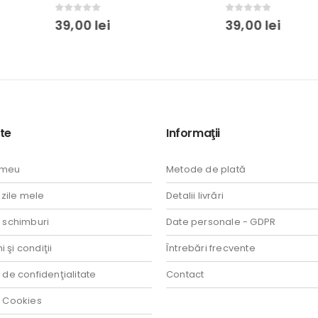
0
out of 5
0
out of 5
39,00
lei
39,00
lei
te
Informaţii
 meu
Metode de plată
ile mele
Detalii livrări
i schimburi
Date personale - GDPR
 şi condiţii
Întrebări frecvente
a de confidenţialitate
Contact
a Cookies