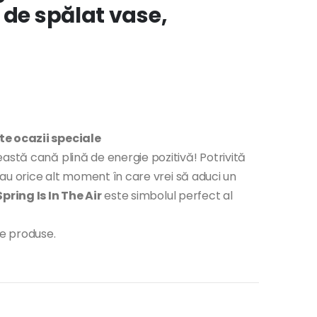
 de spălat vase,
te ocazii speciale
astă cană plină de energie pozitivă! Potrivită
 sau orice alt moment în care vrei să aduci un
pring Is In The Air
este simbolul perfect al
te produse.