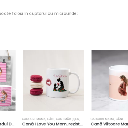
poate folosi în cuptorul cu microunde;
ANI MĂRŢIŞOR
,
MĂRŢIŞOR
CADOURI MAMA
,
CĂNI
CADOURI MAMA
,
Cană I Love You Mom, rezistentă la maşina de spălat vase, 350ml
Cană Viitoare Mamă, rezistentă la maşina de spălat vase, 350ml