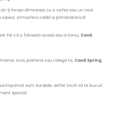
ât să-ți începi dimineața cu o cafea sau un ceai
e iubesc atmosfera caldă și primăvăratică!
i. Fie că o folosești acasă sau la birou,
Cană
u mama, sora, prietena sau colega ta,
Cană Spring
ul imprimat sunt durabile, astfel încât să te bucuri
ment special!