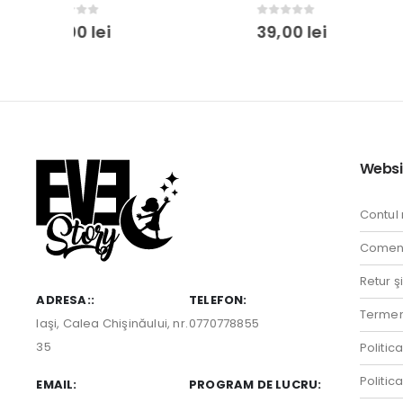
0
out of 5
0
out of 5
39,00
lei
39,00
lei
Websi
Contul
Comenz
Retur ş
ADRESA::
TELEFON:
Termeni
Iaşi, Calea Chişinăului, nr.
0770778855
35
Politic
Politic
EMAIL:
PROGRAM DE LUCRU: