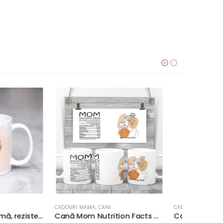
CĂNI
CADOURI MAMA
,
CĂNI
CADOURI M
Cană Mom Nutrition Facts #6, rezistentă la maşina de spălat vase, 350ml
Cană Mama – Un Izvor Nesecat De Iubire #2, rezistentă la maşina de spălat vase, 350ml