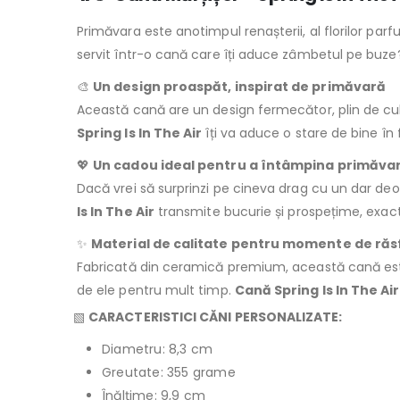
Primăvara este anotimpul renașterii, al florilor par
servit într-o cană care îți aduce zâmbetul pe buz
🎨
Un design proaspăt, inspirat de primăvară
Această cană are un design fermecător, plin de culo
Spring Is In The Air
îți va aduce o stare de bine în f
💖
Un cadou ideal pentru a întâmpina primăvara
Dacă vrei să surprinzi pe cineva drag cu un dar de
Is In The Air
transmite bucurie și prospețime, exact
✨
Material de calitate pentru momente de răs
Fabricată din ceramică premium, această cană este re
de ele pentru mult timp.
Cană Spring Is In The Air
▧
CARACTERISTICI CĂNI PERSONALIZATE:
Diametru: 8,3 cm
Greutate: 355 grame
Înălţime: 9,9 cm