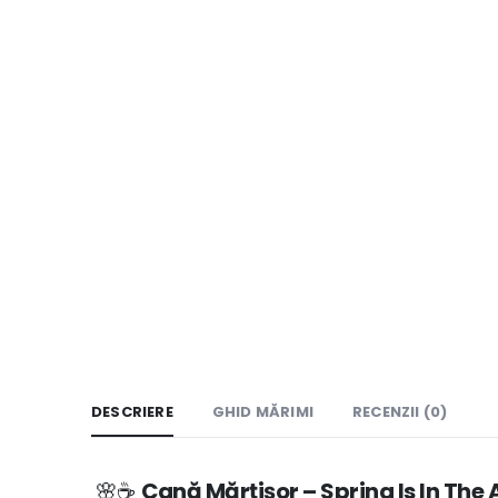
DESCRIERE
GHID MĂRIMI
RECENZII (0)
🌸☕
Cană Mărțișor – Spring Is In The