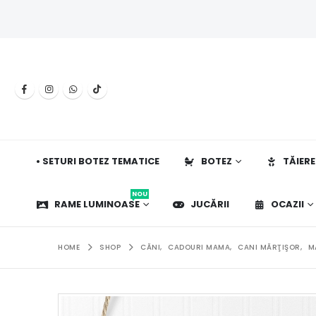
• SETURI BOTEZ TEMATICE
BOTEZ
TĂIERE
NOU
RAME LUMINOASE
JUCĂRII
OCAZII
HOME
SHOP
CĂNI
,
CADOURI MAMA
,
CANI MĂRŢIŞOR
,
M