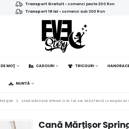
Transport Gratuit
• comenzi peste 300 Ron
Transport 16 lei
• comenzi sub 300 Ron
 DE MOŢ
CADOURI
TRICOURI
HANORAC
NUNTĂ
ĂRŢIŞOR
CANĂ MĂRȚIȘOR SPRING IS IN THE AIR, REZISTENTĂ LA MAŞINA DE
Cană Mărțișor Spring 