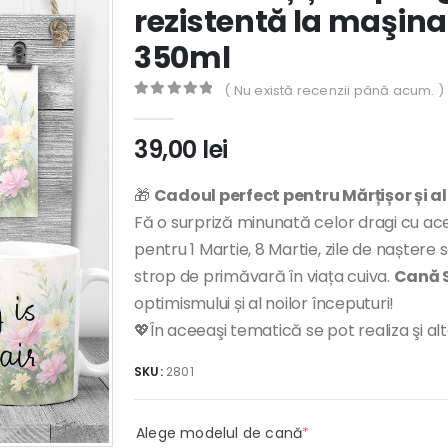
rezistentă la maşina
350ml
( Nu există recenzii până acum. )
0
out of 5
39,00
lei
🎁
Cadoul perfect pentru Mărțișor și al
Fă o surpriză minunată celor dragi cu ace
pentru 1 Martie, 8 Martie, zile de naștere
strop de primăvară în viața cuiva.
Cană S
optimismului și al noilor începuturi!
💖În aceeaşi tematică se pot realiza şi al
SKU:
2801
(required)
Alege modelul de cană
*