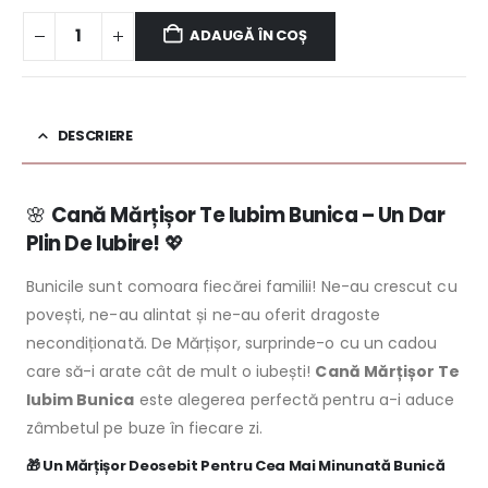
ADAUGĂ ÎN COȘ
DESCRIERE
🌸
Cană Mărțișor Te Iubim Bunica – Un Dar
Plin De Iubire!
💖
Bunicile sunt comoara fiecărei familii! Ne-au crescut cu
povești, ne-au alintat și ne-au oferit dragoste
necondiționată. De Mărțișor, surprinde-o cu un cadou
care să-i arate cât de mult o iubești!
Cană Mărțișor Te
Iubim Bunica
este alegerea perfectă pentru a-i aduce
zâmbetul pe buze în fiecare zi.
🎁
Un Mărțișor Deosebit Pentru Cea Mai Minunată Bunică