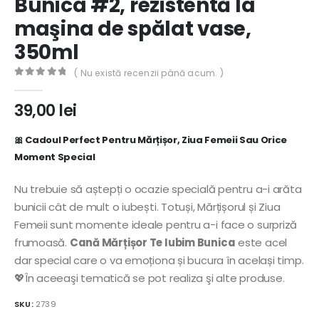
Bunica #2, rezistentă la
maşina de spălat vase,
350ml
( Nu există recenzii până acum. )
0
out of 5
39,00
lei
🎀
Cadoul Perfect Pentru Mărțișor, Ziua Femeii Sau Orice
Moment Special
Nu trebuie să aștepți o ocazie specială pentru a-i arăta
bunicii cât de mult o iubești. Totuși, Mărțișorul și Ziua
Femeii sunt momente ideale pentru a-i face o surpriză
frumoasă.
Cană Mărțișor Te Iubim Bunica
este acel
dar special care o va emoționa și bucura în același timp.
💖În aceeaşi tematică se pot realiza şi alte produse.
SKU:
2739