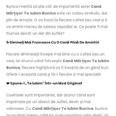
Bunica merită să știe cât de importantă este!
Cană
Mărțișor Te Iubim Bunica
este un cadou simbolic, dar
plin de emoție. O va însoți la fiecare cafea sau ceai și îi
va aminti mereu de iubirea nepoților ei. Ce poate fi mai
frumos decât un dar din suflet?
☕
Dimineți Mai Frumoase Cu O Cană Plină De Amintiri
Fiecare dimineață începe mai bine cu o cafea sau un
ceai, iar atunci când folosește
Cană Mărțișor Te Iubim
Bunica
, fiecare înghițitură va fi însoțită de un gând bun.
Oferă-i această cană și fă-i fiecare zi mai specială!
❤️
Spune-I „Te Iubim” Într-un Mod Original!
Cuvintele sunt importante, dar atunci când sunt
imprimate pe un obiect de suflet, devin și mai
valoroase. Cu
Cană Mărțișor Te Iubim Bunica
, bunica
ta va simți mereu căldura și recunoștința celor dragi. Un