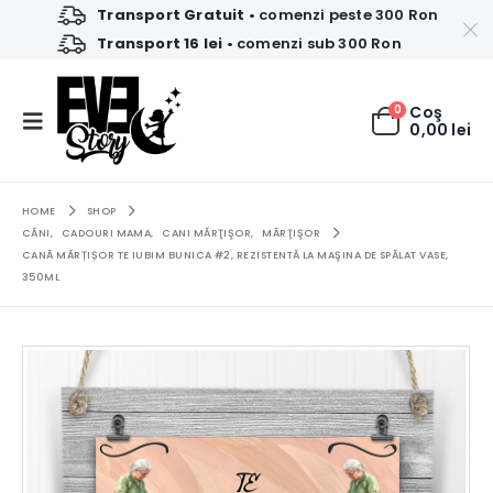
Transport Gratuit
• comenzi peste 300 Ron
Transport 16 lei
• comenzi sub 300 Ron
0
Coş
0,00
lei
HOME
SHOP
CĂNI
,
CADOURI MAMA
,
CANI MĂRŢIŞOR
,
MĂRŢIŞOR
CANĂ MĂRȚIȘOR TE IUBIM BUNICA #2, REZISTENTĂ LA MAŞINA DE SPĂLAT VASE,
350ML