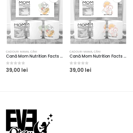
MĂRŢIŞOR
CADOURI MAMA
,
CĂNI
CADOURI MAMA
,
CĂNI
Cană Mom Nutrition Facts #2, rezistentă la maşina de spălat vase, 350ml
Cană Mom Nutrition Facts #4, rezistentă la maşina de spălat vase, 350ml
0
out of 5
0
out of 5
39,00
lei
39,00
lei