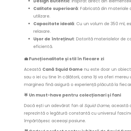
Design autentic
: Inspirat direct din elemente
Calitate superioară
: Fabricată din materiale 
utilizare.
Capacitate ideală
: Cu un volum de 350 ml, e
relaxare.
Ușor de întreținut
: Datorită materialelor de 
eficientă.
💼 Funcționalitate și stil în fiecare zi
Această
Cană Squid Game
nu este doar un obiect d
sau o iei cu tine în călătorii, cana îți va oferi me
marginea fină asigură o experiență plăcută la fiecar
🌟 Un must-have pentru colecționari și fani
Dacă ești un adevărat fan al
Squid Game
, această 
reprezintă o legătură constantă cu universul fascinant
împărtășesc aceeași pasiune.