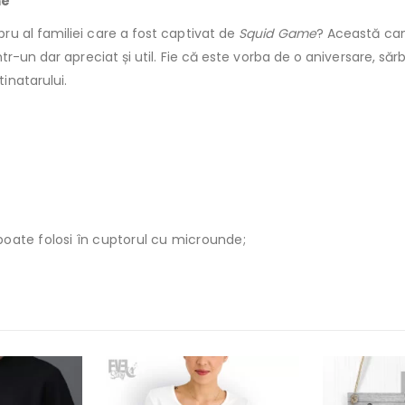
me
u al familiei care a fost captivat de
Squid Game
? Această can
r-un dar apreciat și util. Fie că este vorba de o aniversare, săr
inatarului.
poate folosi în cuptorul cu microunde;