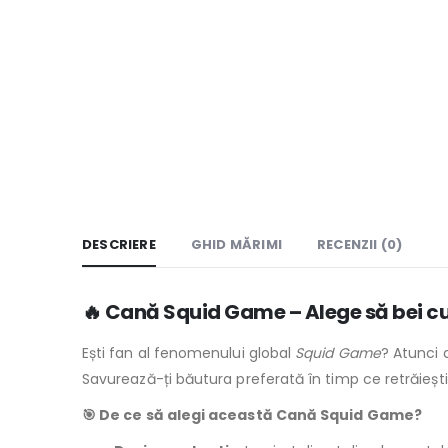
DESCRIERE
GHID MĂRIMI
RECENZII (0)
🔥 Cană Squid Game – Alege să bei cu s
Ești fan al fenomenului global
Squid Game
? Atunci
Savurează-ți băutura preferată în timp ce retrăieșt
🎯 De ce să alegi această Cană Squid Game?