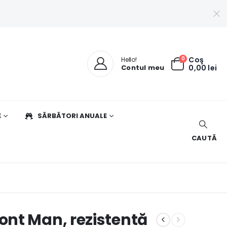
0
Coş
Hello!
Contul meu
0,00
lei
E
SĂRBĂTORI ANUALE
CAUTĂ
nt Man, rezistentă