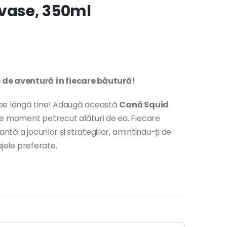
 vase, 350ml
de aventură în fiecare băutură!
 pe lângă tine! Adaugă această
Cană Squid
re moment petrecut alături de ea. Fiecare
ntă a jocurilor și strategiilor, amintindu-ți de
najele preferate.