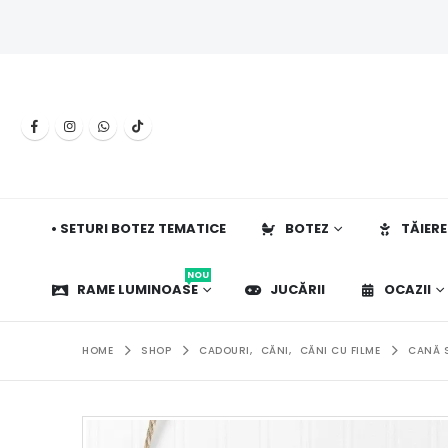
• SETURI BOTEZ TEMATICE
BOTEZ
TĂIERE
NOU
RAME LUMINOASE
JUCĂRII
OCAZII
HOME
SHOP
CADOURI
,
CĂNI
,
CĂNI CU FILME
CANĂ S