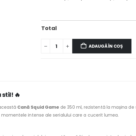
Total
ADAUGĂ ÎN COȘ
til! 🔥
 această
Cană Squid Game
de 350 ml, rezistentă la mașina de 
i momentele intense ale serialului care a cucerit lumea.