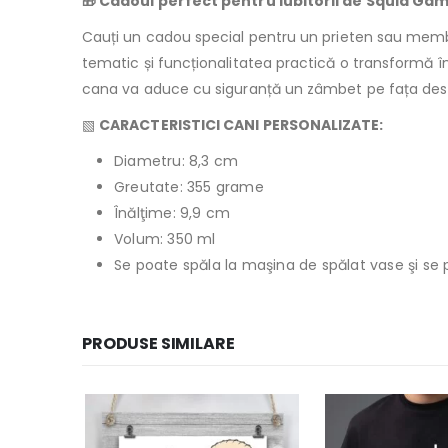
🎁 Cadoul perfect pentru iubitorii de Squid Ga
Cauți un cadou special pentru un prieten sau membr
tematic și funcționalitatea practică o transformă înt
cana va aduce cu siguranță un zâmbet pe fața dest
▧
CARACTERISTICI CANI PERSONALIZATE:
Diametru: 8,3 cm
Greutate: 355 grame
Înălţime: 9,9 cm
Volum: 350 ml
Se poate spăla la maşina de spălat vase şi se 
PRODUSE SIMILARE