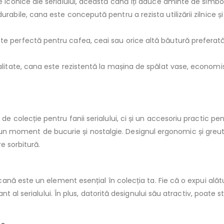
le iconice ale serialului, această cană îți aduce aminte de simbo
durabile, cana este concepută pentru a rezista utilizării zilnice ș
ste perfectă pentru cafea, ceai sau orice altă băutură preferat
calitate, cana este rezistentă la mașina de spălat vase, economis
e colecție pentru fanii serialului, ci și un accesoriu practic pentr
reu un moment de bucurie și nostalgie. Designul ergonomic și greu
e sorbitură.
cană este un element esențial în colecția ta. Fie că o expui alătu
 al serialului. În plus, datorită designului său atractiv, poate st