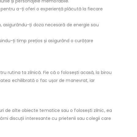
lurile și personajele memorabile.
i pentru a-ți oferi o experiență plăcută la fiecare
ă, asigurându-ți doza necesară de energie sau
indu-ți timp prețios și asigurând o curățare
u rutina ta zilnică. Fie că o folosești acasă, la birou
tatea echilibrată o fac ușor de manevrat, iar
ri de alte obiecte tematice sau o folosești zilnic, ea
ârni discuții interesante cu prietenii sau colegii care