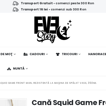
Transport Gratuit
• comenzi peste 300 Ron
Transport 16 lei
• comenzi sub 300 Ron
 DE MOŢ
CADOURI
TRICOURI
HANORAC
NUNTĂ
QUID GAME FRONT MAN, REZISTENTĂ LA MAŞINA DE SPĂLAT VASE, 350ML
Cană Squid Game Fro