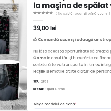
la maşina de spălat
( Nu există recenzii până acum. )
0
out of 5
39,00
lei
📩 Comandă acum și adaugă un strop 
Nu lăsa această oportunitate să treacă
Game
în coșul tău și bucură-te de fieca
sorbitură te va transporta în lumea intriga
lecțiile și emoțiile trăite alături de perso
SKU:
2873
Brand:
Squid Game
(required)
Alege modelul de cană
*