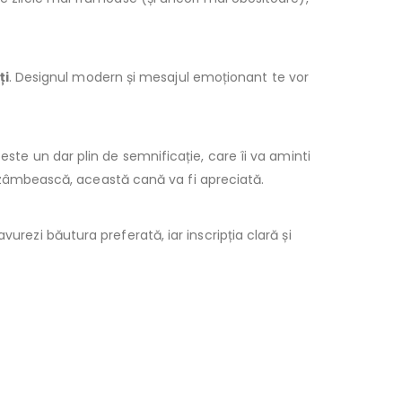
ți
. Designul modern și mesajul emoționant te vor
este un dar plin de semnificație, care îi va aminti
 să zâmbească, această cană va fi apreciată.
urezi băutura preferată, iar inscripția clară și