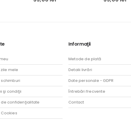
te
Informaţii
 meu
Metode de plată
ile mele
Detalii livrări
i schimburi
Date personale - GDPR
 şi condiţii
Întrebări frecvente
a de confidenţialitate
Contact
a Cookies