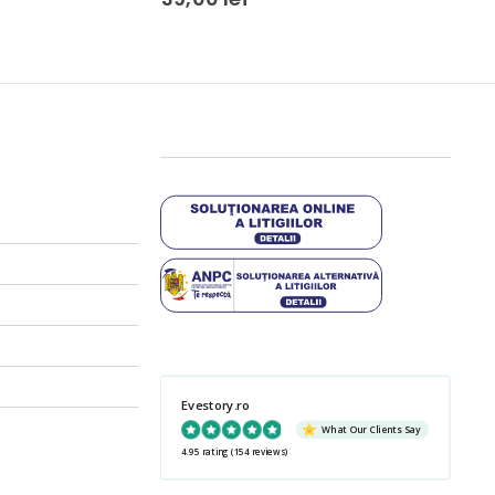
Evestory.ro
What Our Clients Say
4.95 rating
(154 reviews)