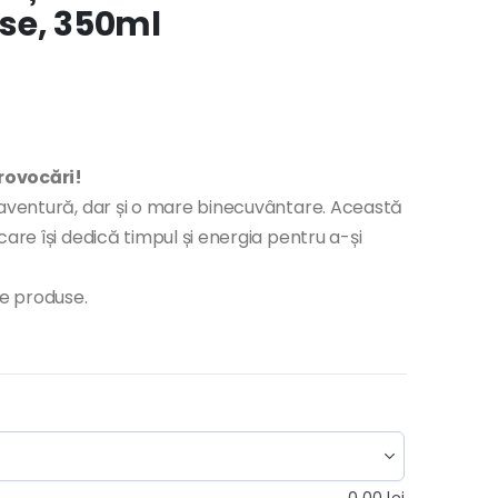
se, 350ml
rovocări!
 aventură, dar și o mare binecuvântare. Această
are își dedică timpul și energia pentru a-și
te produse.