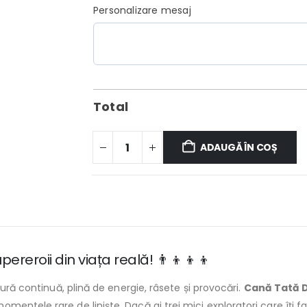
Personalizare mesaj
Total
ADAUGĂ ÎN COȘ
reroii din viața reală! 👨‍👦‍👦‍👦
tură continuă, plină de energie, râsete și provocări.
Cană Tată D
entele rare de liniște. Dacă ai trei mici exploratori care îți f