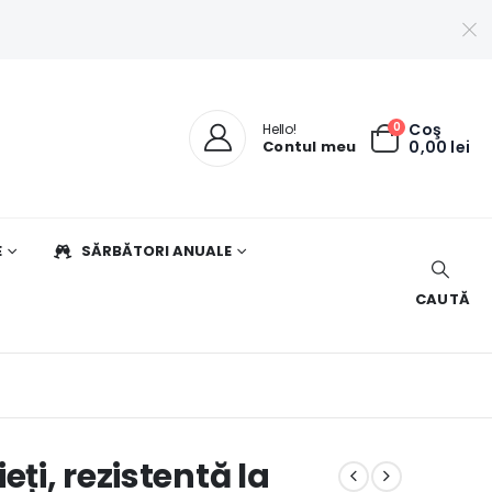
0
Coş
Hello!
Contul meu
0,00
lei
E
SĂRBĂTORI ANUALE
CAUTĂ
eți, rezistentă la