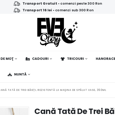
Transport Gratuit
• comenzi peste 300 Ron
Transport 16 lei
• comenzi sub 300 Ron
 DE MOŢ
CADOURI
TRICOURI
HANORAC
NUNTĂ
CANĂ TATĂ DE TREI BĂIEȚI, REZISTENTĂ LA MAŞINA DE SPĂLAT VASE, 350ML
Cană Tată De Trei Băi