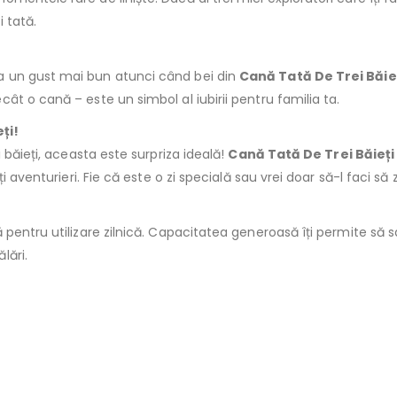
 tată.
a un gust mai bun atunci când bei din
Cană Tată De Trei Băie
ât o cană – este un simbol al iubirii pentru familia ta.
ți!
 băieți, aceasta este surpriza ideală!
Cană Tată De Trei Băieți
ți aventurieri. Fie că este o zi specială sau vrei doar să-l faci
pentru utilizare zilnică. Capacitatea generoasă îți permite să sav
lări.