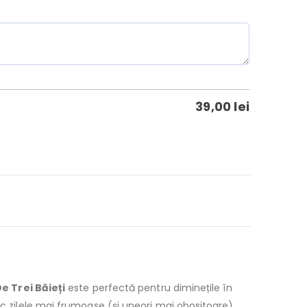
39,00
lei
e Trei Băieți
este perfectă pentru diminețile în
ac zilele mai frumoase (și uneori mai obositoare),