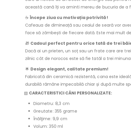
această cană îți va aminti mereu de bucuria de a fi
☕
Începe ziua cu motivația potrivită!
Cafeaua de dimineață sau ceaiul de seară vor ave
face să zâmbești de fiecare dată. Este mai mult dec
🎁
Cadoul perfect pentru orice tată de trei băie
Dacă ai un prieten, un soț sau un frate care are trei
zilnic cât de norocos este să fie tatăl a trei minuna
🌟
Design elegant, calitate premium!
Fabricată din ceramică rezistentă, cana este ideală 
durabilă rămâne impecabilă chiar și după multe spă
▧
CARACTERISTICI CĂNI PERSONALIZATE:
Diametru: 8,3 cm
Greutate: 355 grame
Înălţime: 9,9 cm
Volum: 350 ml