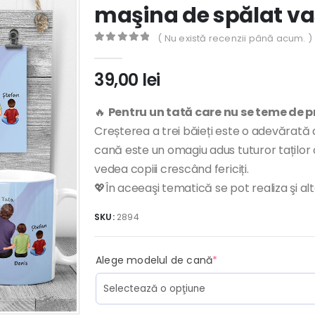
maşina de spălat va
( Nu există recenzii până acum. )
0
out of 5
39,00
lei
🔥
Pentru un tată care nu se teme de p
Creșterea a trei băieți este o adevărată
cană este un omagiu adus tuturor taților c
vedea copiii crescând fericiți.
💖În aceeaşi tematică se pot realiza şi al
SKU:
2894
(required)
Alege modelul de cană
*