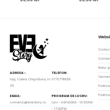
Websi
Contul
Comenz
Retur ş
ADRESA::
TELEFON:
Termeni
Iaşi, Calea Chişinăului, nr.
0770778855
35
Politic
Politic
EMAIL:
PROGRAM DE LUCRU:
comenzi@evestory.ro
Luni - Sâmbătă - 10:00AM
- 17:00PM