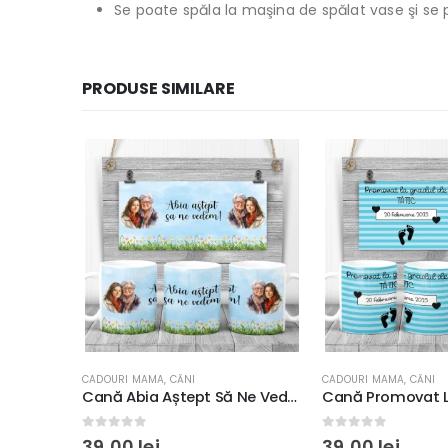
Se poate spăla la maşina de spălat vase şi se 
PRODUSE SIMILARE
CADOURI MAMA
,
CĂNI
CADOURI MAMA
,
CĂNI
Cană Abia Aștept Să Ne Vedem, rezistentă la maşina de spălat vase, 350ml
Cană Promovat La Gradul De Tătic, rezistentă la maşina de spălat vase, 350ml
0
out of 5
0
out of 5
39,00
lei
39,00
lei