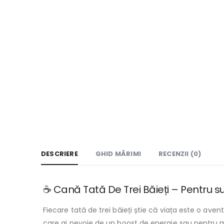
DESCRIERE
GHID MĂRIMI
RECENZII (0)
☕ Cană Tată De Trei Băieți – Pentru supe
Fiecare tată de trei băieți știe că viața este o aven
care ai nevoie de un boost de energie sau pentru mom