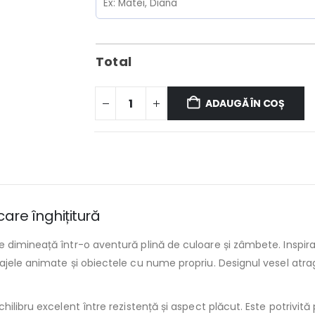
Total
ADAUGĂ ÎN COȘ
care înghițitură
 dimineață într-o aventură plină de culoare și zâmbete. Inspira
ajele animate și obiectele cu nume propriu. Designul vesel atr
libru excelent între rezistență și aspect plăcut. Este potrivită pe