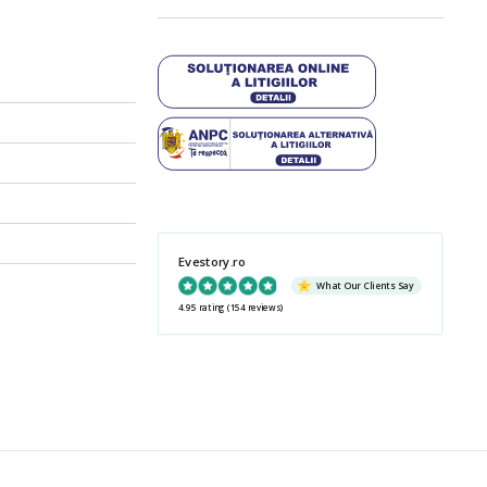
Evestory.ro
What Our Clients Say
4.95 rating
(154 reviews)