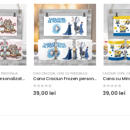
 PERSONAJE
CADOURI COPII
,
CĂNI CU PERSONAJE
CĂNI CU PERSONA
Cana Craciun Frozen personalizată cu mesaj, 350ml, ceramică, model 3
Cana cu Minioni personalizată cu nume, 350ml, ceramică, culoare galben cu albastru, cadou copii
0
out of 5
0
out of 5
39,00
lei
39,00
lei