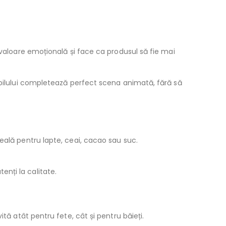
 valoare emoțională și face ca produsul să fie mai
opilului completează perfect scena animată, fără să
eală pentru lapte, ceai, cacao sau suc.
tenți la calitate.
tă atât pentru fete, cât și pentru băieți.