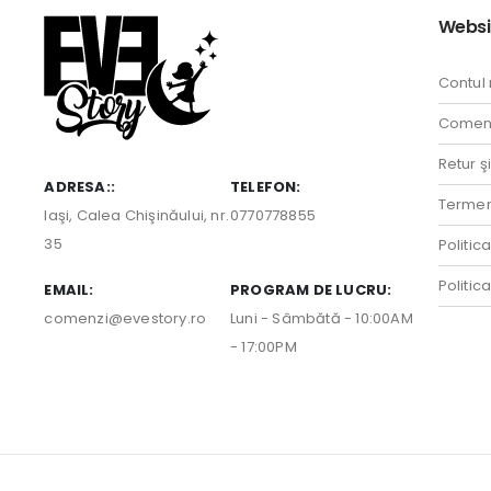
Websi
Contul
Comenz
Retur ş
ADRESA::
TELEFON:
Termeni
Iaşi, Calea Chişinăului, nr.
0770778855
35
Politic
Politic
EMAIL:
PROGRAM DE LUCRU:
comenzi@evestory.ro
Luni - Sâmbătă - 10:00AM
- 17:00PM