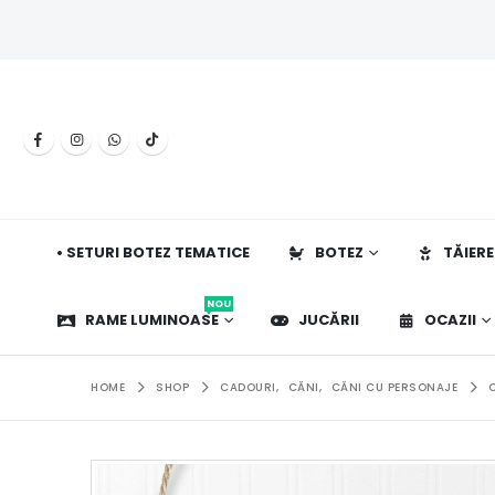
• SETURI BOTEZ TEMATICE
BOTEZ
TĂIERE
NOU
RAME LUMINOASE
JUCĂRII
OCAZII
HOME
SHOP
CADOURI
,
CĂNI
,
CĂNI CU PERSONAJE