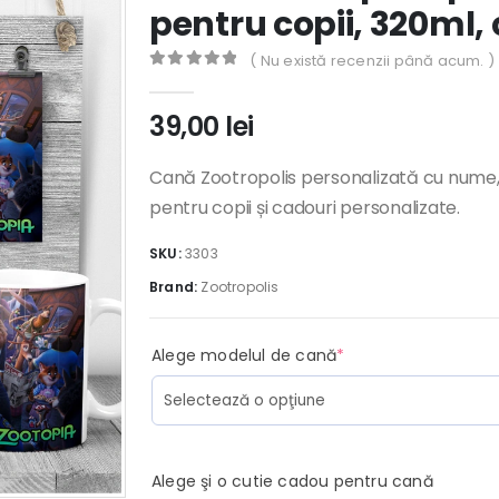
pentru copii, 320ml,
( Nu există recenzii până acum. )
0
out of 5
39,00
lei
Cană Zootropolis personalizată cu nume,
pentru copii și cadouri personalizate.
SKU:
3303
Brand:
Zootropolis
(required)
Alege modelul de cană
*
Alege şi o cutie cadou pentru cană