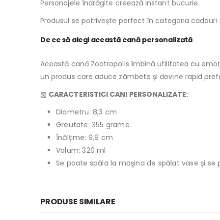
Personajele îndrăgite creează instant bucurie.
Produsul se potrivește perfect în categoria cadouri p
De ce să alegi această cană personalizată
Această cană Zootropolis îmbină utilitatea cu emoția
un produs care aduce zâmbete și devine rapid prefer
▧
CARACTERISTICI CANI PERSONALIZATE:
Diametru: 8,3 cm
Greutate: 355 grame
Înălţime: 9,9 cm
Volum: 320 ml
Se poate spăla la maşina de spălat vase şi se 
PRODUSE SIMILARE