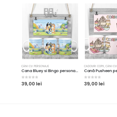
CADOURI COPII
,
CĂNI CU PERSONAJE
CANI CRACIUN
,
CĂNI CU
Cana Bluey si Bingo personalizată, 350ml, cadou copii
Cană Pusheen personalizată pentru copii, 350ml, rezistentă la spălări, cadou copii
0
out of 5
0
out of 5
39,00
lei
39,00
lei