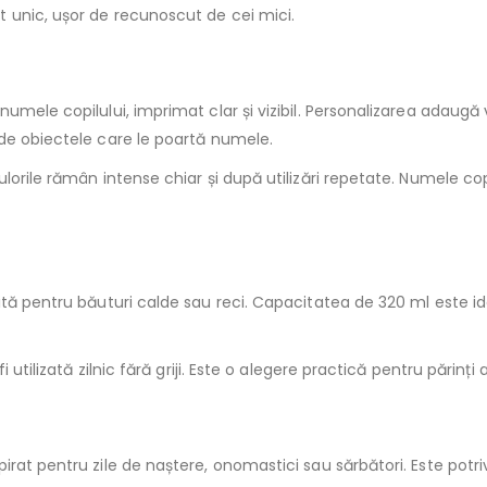
 unic, ușor de recunoscut de cei mici.
umele copilului, imprimat clar și vizibil. Personalizarea adaugă
de obiectele care le poartă numele.
ulorile rămân intense chiar și după utilizări repetate. Numele c
ită pentru băuturi calde sau reci. Capacitatea de 320 ml este id
utilizată zilnic fără griji. Este o alegere practică pentru părinți a
at pentru zile de naștere, onomastici sau sărbători. Este potrivi