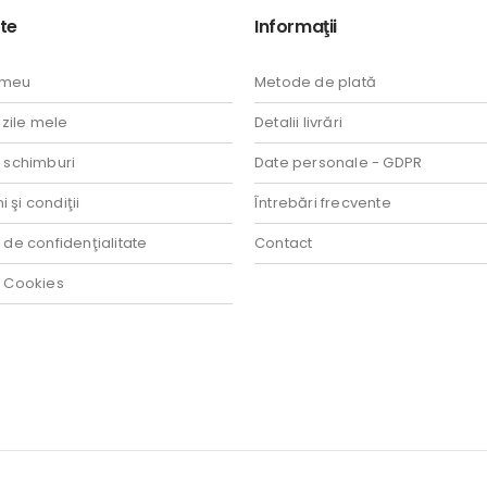
te
Informaţii
 meu
Metode de plată
ile mele
Detalii livrări
i schimburi
Date personale - GDPR
 şi condiţii
Întrebări frecvente
a de confidenţialitate
Contact
a Cookies