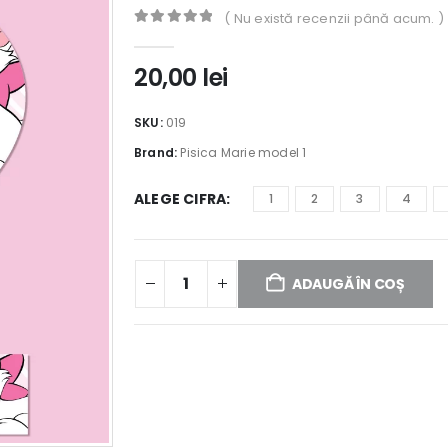
( Nu există recenzii până acum. )
0
out of 5
20,00
lei
SKU:
019
Brand:
Pisica Marie model 1
ALEGE CIFRA
1
2
3
4
ADAUGĂ ÎN COȘ