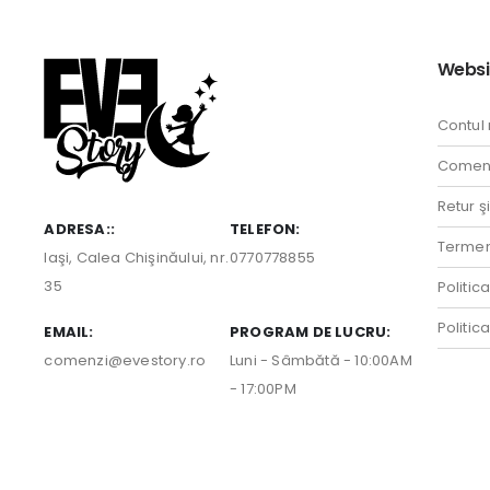
Websi
Contul
Comenz
Retur ş
ADRESA::
TELEFON:
Termeni
Iaşi, Calea Chişinăului, nr.
0770778855
35
Politic
Politic
EMAIL:
PROGRAM DE LUCRU:
comenzi@evestory.ro
Luni - Sâmbătă - 10:00AM
- 17:00PM