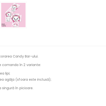
ecorarea Candy Bar-ului.
e comanda în 2 variante:
a lipi;
tea agăţa (sfoara este inclusă);
 singură în picioare.