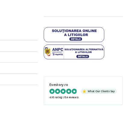
Evestory.ro
What Our Clients Say
4.95 rating
(154 reviews)