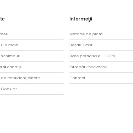
te
Informaţii
 meu
Metode de plată
ile mele
Detalii livrări
i schimburi
Date personale - GDPR
 şi condiţii
Întrebări frecvente
a de confidenţialitate
Contact
a Cookies