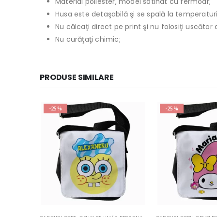
Material poliester, model satinat cu fermoar;
Husa este detaşabilă şi se spală la temperatur
Nu călcaţi direct pe print şi nu folosiţi uscăto
Nu curăţaţi chimic;
PRODUSE SIMILARE
-25%
-25%