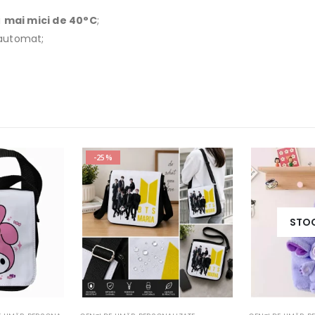
i
mai mici de 40°C
;
r automat;
-25%
STOC EPUIZAT