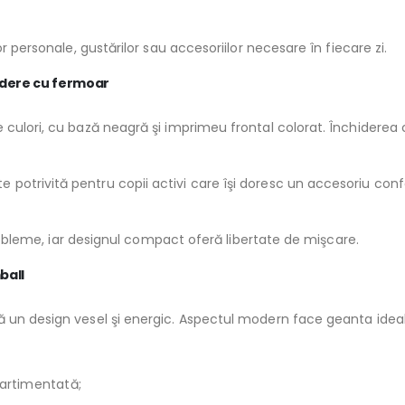
r personale, gustărilor sau accesoriilor necesare în fiecare zi.
idere cu fermoar
 culori, cu bază neagră şi imprimeu frontal colorat. Închiderea 
trivită pentru copii activi care îşi doresc un accesoriu confort
 probleme, iar designul compact oferă libertate de mişcare.
ball
un design vesel şi energic. Aspectul modern face geanta ideală p
artimentată;