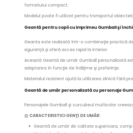
formatului compact.
Modelul poate fi utilizat pentru transportul obiectelo
Geantă pentru copii cu imprimeu Gumball şi înch
Geanta este realizată într-o combinaţie practică de
siguranţă şi oferă acces rapid la interior.
Această Geantă de umăr Gumball personalizată este po
adaptarea în funcţie de înălţime şi preferinţe.
Materialul rezistent ajută la utilizarea zilnică fără
Geantă de umăr personalizată cu personaje Gum
Personajele Gumball şi curcubeul multicolor creează 
▧
CARACTERISTICI GENŢI DE UMĂR:
Geantă de umăr de calitate superioara, comp