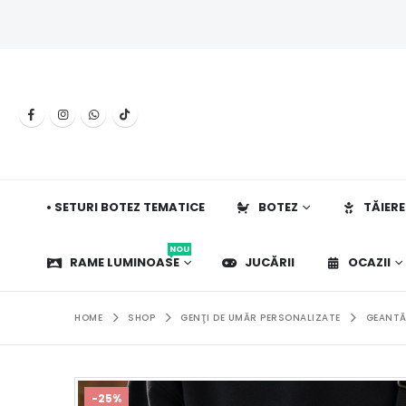
• SETURI BOTEZ TEMATICE
BOTEZ
TĂIERE
NOU
RAME LUMINOASE
JUCĂRII
OCAZII
HOME
SHOP
GENŢI DE UMĂR PERSONALIZATE
GEANTĂ
-25%