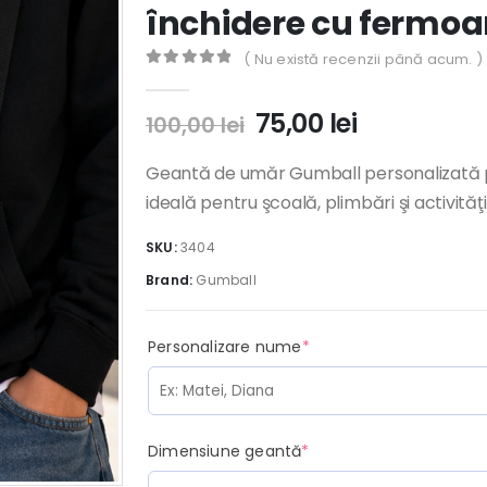
închidere cu fermoa
( Nu există recenzii până acum. )
0
out of 5
Prețul
Prețul
75,00
lei
100,00
lei
inițial
curent
a
este:
Geantă de umăr Gumball personalizată pen
fost:
75,00 lei.
ideală pentru şcoală, plimbări şi activităţi 
100,00 lei.
SKU:
3404
Brand:
Gumball
(required)
Personalizare nume
*
(required)
Dimensiune geantă
*