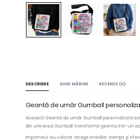
DESCRIERE
GHID MĂRIMI
RECENZII (0)
Geantă de umăr Gumball personalizată p
Această Geantă de umăr Gumball personalizată este a
din universul Gumball transformă geanta într-un acce
Imprimeul viu colorat atrage imediat atenţia şi oferă