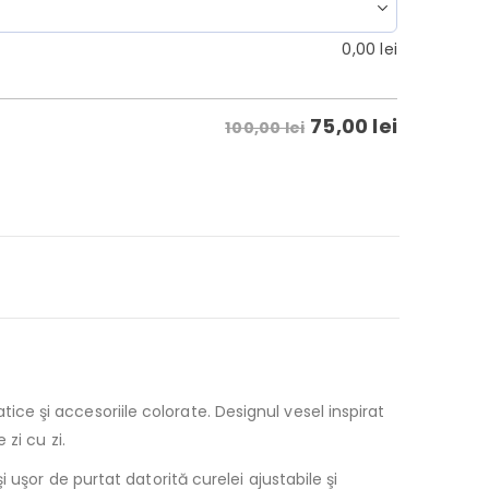
0,00
lei
75,00
lei
100,00 lei
e şi accesoriile colorate. Designul vesel inspirat
zi cu zi.
uşor de purtat datorită curelei ajustabile şi