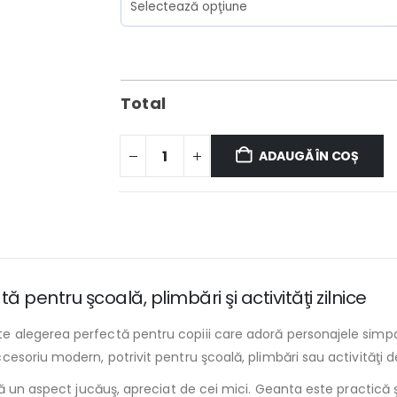
Total
ADAUGĂ ÎN COȘ
entru şcoală, plimbări şi activităţi zilnice
legerea perfectă pentru copiii care adoră personajele simpatic
soriu modern, potrivit pentru şcoală, plimbări sau activităţi de 
 un aspect jucăuş, apreciat de cei mici. Geanta este practică şi 