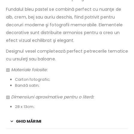
Fundalul bleu pastel se combină perfect cu nuanţe de
alb, crem, bej sau auriu deschis, fiind potrivit pentru
decoruri moderne şi fotografii memorabile. Elementele
decorative sunt distribuite armonios pentru a crea un
efect vizual echilibrat şi elegant.
Designul vesel completează perfect petrecerile tematice
cu ursuleţi sau baloane.
▧
Materiale folosite:
Carton fotografic;
Bandă satin;
▧
Dimensiuni aproximative pentru o literă:
28 x 13cm;
GHID MĂRIMI