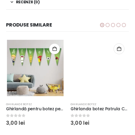
RECENZII (0)
PRODUSE SIMILARE
GHIRLANDE BOTEZ
GHIRLANDE BOTEZ
Ghirlandă pentru botez personalizată cu nume, tematica Fotbal, formă Triunghi, 28x13cm, Carton Lucios240g, culoare verde
Ghirlanda botez Patrula Catelusilor, 28x13cm, formă Triunghi, Carton Fotografic Premium 240g, culoare albastru
0
out of 5
0
out of 5
3,00
lei
3,00
lei