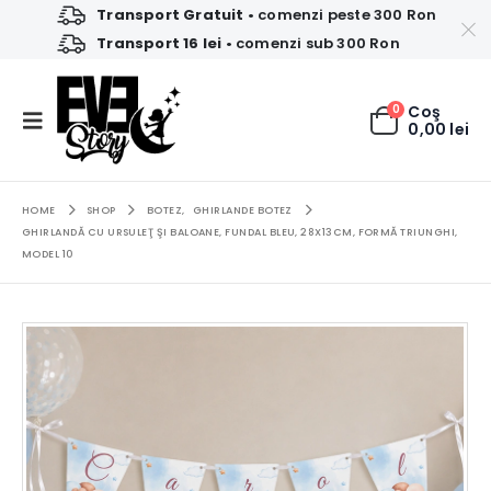
Transport Gratuit
• comenzi peste 300 Ron
Transport 16 lei
• comenzi sub 300 Ron
0
Coş
0,00
lei
HOME
SHOP
BOTEZ
,
GHIRLANDE BOTEZ
GHIRLANDĂ CU URSULEŢ ŞI BALOANE, FUNDAL BLEU, 28X13CM, FORMĂ TRIUNGHI,
MODEL 10