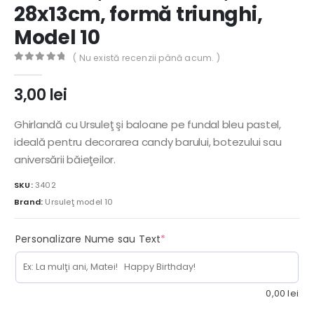
28x13cm, formă triunghi,
Model 10
( Nu există recenzii până acum. )
0
out of 5
3,00
lei
Ghirlandă cu Ursuleţ şi baloane pe fundal bleu pastel,
ideală pentru decorarea candy barului, botezului sau
aniversării băieţeilor.
SKU:
3402
Brand:
Ursuleţ model 10
(required)
Personalizare Nume sau Text
*
0,00
lei