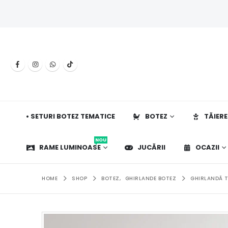
• SETURI BOTEZ TEMATICE
BOTEZ
TĂIERE
NOU
RAME LUMINOASE
JUCĂRII
OCAZII
HOME
SHOP
BOTEZ
,
GHIRLANDE BOTEZ
GHIRLANDĂ T