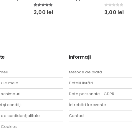
0
out of 5
0
out of 5
3,00
lei
3,00
lei
te
Informaţii
 meu
Metode de plată
ile mele
Detalii livrări
i schimburi
Date personale - GDPR
 şi condiţii
Întrebări frecvente
a de confidenţialitate
Contact
a Cookies