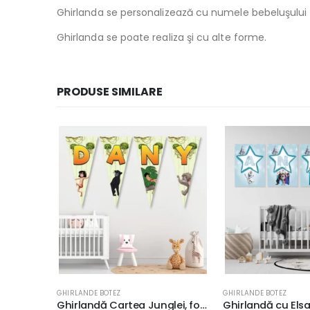
Ghirlanda se personalizează cu numele bebeluşului ş
Ghirlanda se poate realiza şi cu alte forme.
PRODUSE SIMILARE
GHIRLANDE BOTEZ
GHIRLANDE BOTEZ
Ghirlandă Cartea Junglei, formă triunghi, 28x13cm, Carton Fotografic Premium 240g, culoare verde
Ghirlandă cu Elsa Frozen personalizată, formă dreptunghi, 28x20cm, carton Fotografic Premium 240g