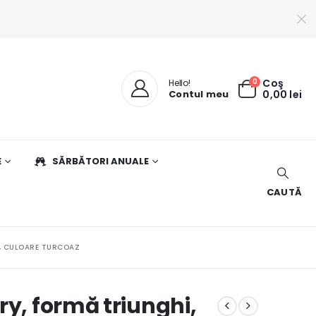
0
Coş
Hello!
Contul meu
0,00
lei
E
SĂRBĂTORI ANUALE
CAUTĂ
G, CULOARE TURCOAZ
ry, formă triunghi,