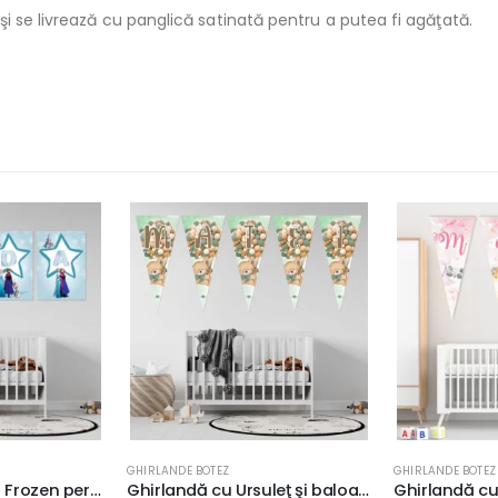
i se livrează cu panglică satinată pentru a putea fi agăţată.
GHIRLANDE BOTEZ
GHIRLANDE BOTEZ
Ghirlandă cu Ursuleţ şi baloane, fundal verde, 28x13cm, formă triunghi, panglică inclusă
Ghirlandă cu animăluţe în balon, formă triunghi, 28x13cm, Carton Fotografic Premium 240g, culoare roz