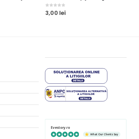
0
out of 5
0
out o
30,00
lei
3,00
le
Evestory.ro
What Our Clients Say