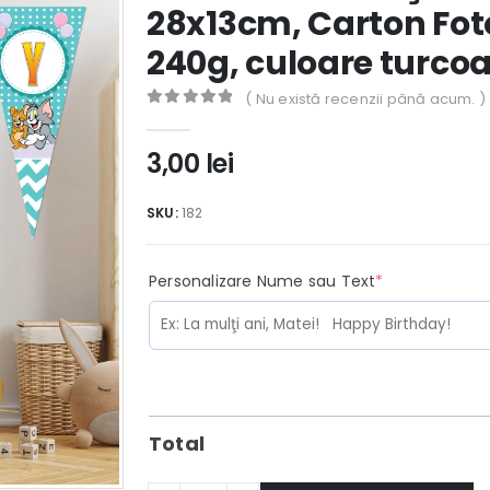
28x13cm, Carton Fo
240g, culoare turco
( Nu există recenzii până acum. )
0
out of 5
3,00
lei
SKU:
182
(required)
Personalizare Nume sau Text
*
Total