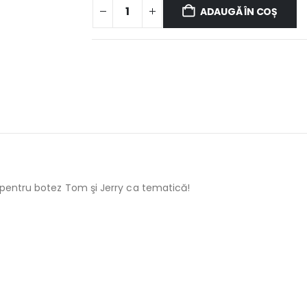
ADAUGĂ ÎN COȘ
 pentru botez Tom şi Jerry ca tematică!