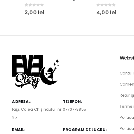
0
out of 5
5.00
out of 5
4,00
lei
3,00
lei
Websi
Contul
Comenz
Retur ş
ADRESA::
TELEFON:
Termeni
Iaşi, Calea Chişinăului, nr.
0770778855
35
Politic
Politic
EMAIL:
PROGRAM DE LUCRU: