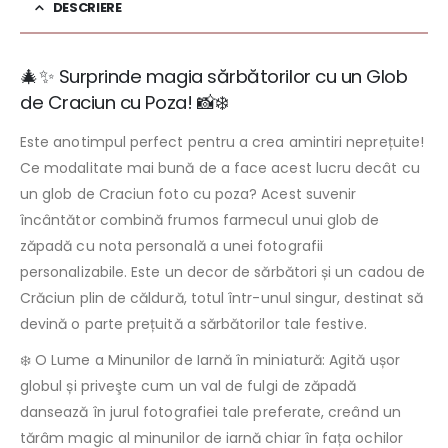
DESCRIERE
🎄✨ Surprinde magia sărbătorilor cu un Glob
de Craciun cu Poza! 📸❄️
Este anotimpul perfect pentru a crea amintiri neprețuite!
Ce modalitate mai bună de a face acest lucru decât cu
un glob de Craciun foto cu poza? Acest suvenir
încântător combină frumos farmecul unui glob de
zăpadă cu nota personală a unei fotografii
personalizabile. Este un decor de sărbători și un cadou de
Crăciun plin de căldură, totul într-unul singur, destinat să
devină o parte prețuită a sărbătorilor tale festive.
❄️ O Lume a Minunilor de Iarnă în miniatură: Agită ușor
globul și priveşte cum un val de fulgi de zăpadă
dansează în jurul fotografiei tale preferate, creând un
tărâm magic al minunilor de iarnă chiar în fața ochilor