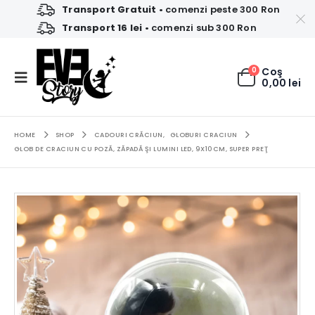
Transport Gratuit
• comenzi peste 300 Ron
Transport 16 lei
• comenzi sub 300 Ron
0
Coş
0,00
lei
HOME
SHOP
CADOURI CRĂCIUN
,
GLOBURI CRACIUN
GLOB DE CRACIUN CU POZĂ, ZĂPADĂ ŞI LUMINI LED, 9X10CM, SUPER PREŢ