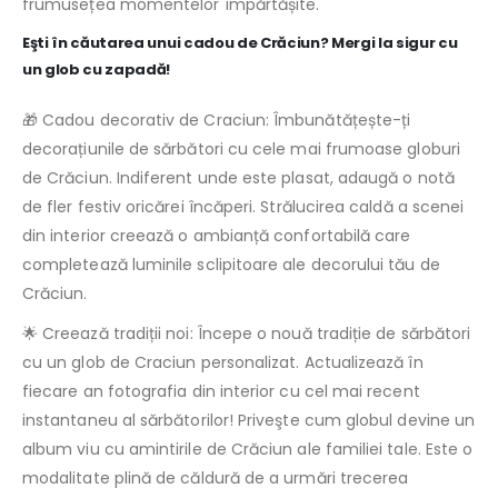
frumusețea momentelor împărtășite.
Eşti în căutarea unui cadou de Crăciun? Mergi la sigur cu
un glob cu zapadă!
🎁 Cadou decorativ de Craciun: Îmbunătățește-ți
decorațiunile de sărbători cu cele mai frumoase globuri
de Crăciun. Indiferent unde este plasat, adaugă o notă
de fler festiv oricărei încăperi. Strălucirea caldă a scenei
din interior creează o ambianță confortabilă care
completează luminile sclipitoare ale decorului tău de
Crăciun.
🌟 Creează tradiții noi: Începe o nouă tradiție de sărbători
cu un glob de Craciun personalizat. Actualizează în
fiecare an fotografia din interior cu cel mai recent
instantaneu al sărbătorilor! Priveşte cum globul devine un
album viu cu amintirile de Crăciun ale familiei tale. Este o
modalitate plină de căldură de a urmări trecerea