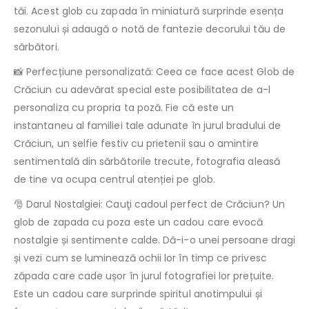
tăi. Acest glob cu zapada în miniatură surprinde esența
sezonului și adaugă o notă de fantezie decorului tău de
sărbători.
📸 Perfecțiune personalizată: Ceea ce face acest Glob de
Crăciun cu adevărat special este posibilitatea de a-l
personaliza cu propria ta poză. Fie că este un
instantaneu al familiei tale adunate în jurul bradului de
Crăciun, un selfie festiv cu prietenii sau o amintire
sentimentală din sărbătorile trecute, fotografia aleasă
de tine va ocupa centrul atenției pe glob.
🎅 Darul Nostalgiei: Cauţi cadoul perfect de Crăciun? Un
glob de zapada cu poza este un cadou care evocă
nostalgie și sentimente calde. Dă-i-o unei persoane dragi
și vezi cum se luminează ochii lor în timp ce privesc
zăpada care cade ușor în jurul fotografiei lor prețuite.
Este un cadou care surprinde spiritul anotimpului și