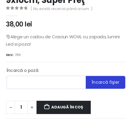
9x10cm, Super Preţ
( Nu există recenzii până acum. )
0
out of 5
38,00
lei
🎅Alege un cadou de Craciun WOW, cu zapada, lumini
Led si poza!
SKU:
786
Încarcă o poză
Încarcă fişier
ADAUGĂ ÎN COȘ