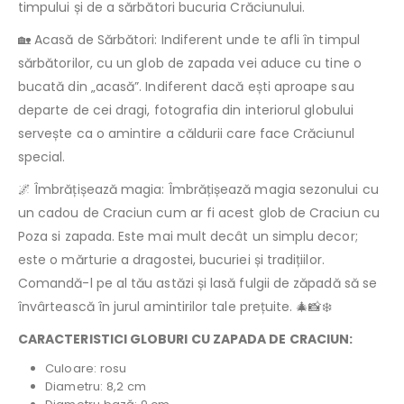
timpului și de a sărbători bucuria Crăciunului.
🏡 Acasă de Sărbători: Indiferent unde te afli în timpul
sărbătorilor, cu un glob de zapada vei aduce cu tine o
bucată din „acasă”. Indiferent dacă ești aproape sau
departe de cei dragi, fotografia din interiorul globului
servește ca o amintire a căldurii care face Crăciunul
special.
🌌 Îmbrățișează magia: Îmbrățișează magia sezonului cu
un cadou de Craciun cum ar fi acest glob de Craciun cu
Poza si zapada. Este mai mult decât un simplu decor;
este o mărturie a dragostei, bucuriei și tradițiilor.
Comandă-l pe al tău astăzi și lasă fulgii de zăpadă să se
învârtească în jurul amintirilor tale prețuite. 🎄📸❄️
CARACTERISTICI GLOBURI CU ZAPADA DE CRACIUN:
Culoare: rosu
Diametru: 8,2 cm