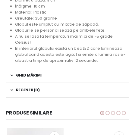
Diametru bază: 9 cm
Înălţime: 10 cm
Material: Plastic
Greutate: 350 grame
Globul este umplut cu imitatie de zăpadă.
Globurile se personalizeaza pe ambele fete.
A nu se lăsa la temperaturi mai mici de -5 grade
Celsius!
In interiorul globului exista un bec LED care lumineaza
globul cand acesta este agitat si emite o lumina rosie-
albastra timp de aproximativ 12 secunde.
GHID MĂRIMI
RECENZII (0)
PRODUSE SIMILARE