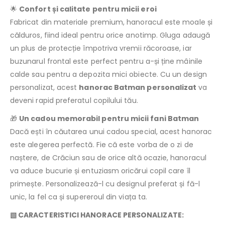
🌟
Confort și calitate pentru micii eroi
Fabricat din materiale premium, hanoracul este moale și
călduros, fiind ideal pentru orice anotimp. Gluga adaugă
un plus de protecție împotriva vremii răcoroase, iar
buzunarul frontal este perfect pentru a-și ține mâinile
calde sau pentru a depozita mici obiecte. Cu un design
personalizat, acest
hanorac Batman personalizat
va
deveni rapid preferatul copilului tău.
🎁
Un cadou memorabil pentru micii fani Batman
Dacă ești în căutarea unui cadou special, acest hanorac
este alegerea perfectă. Fie că este vorba de o zi de
naștere, de Crăciun sau de orice altă ocazie, hanoracul
va aduce bucurie și entuziasm oricărui copil care îl
primește. Personalizează-l cu designul preferat și fă-l
unic, la fel ca și supereroul din viața ta.
▧ CARACTERISTICI HANORACE PERSONALIZATE: