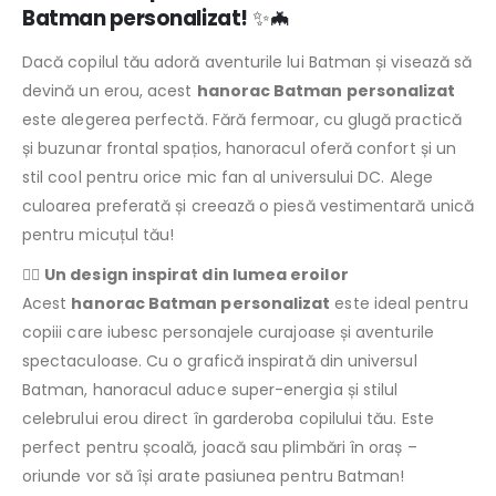
Batman personalizat!
✨🦇
Dacă copilul tău adoră aventurile lui Batman și visează să
devină un erou, acest
hanorac Batman personalizat
este alegerea perfectă. Fără fermoar, cu glugă practică
și buzunar frontal spațios, hanoracul oferă confort și un
stil cool pentru orice mic fan al universului DC. Alege
culoarea preferată și creează o piesă vestimentară unică
pentru micuțul tău!
🦸‍♂️
Un design inspirat din lumea eroilor
Acest
hanorac Batman personalizat
este ideal pentru
copiii care iubesc personajele curajoase și aventurile
spectaculoase. Cu o grafică inspirată din universul
Batman, hanoracul aduce super-energia și stilul
celebrului erou direct în garderoba copilului tău. Este
perfect pentru școală, joacă sau plimbări în oraș –
oriunde vor să își arate pasiunea pentru Batman!