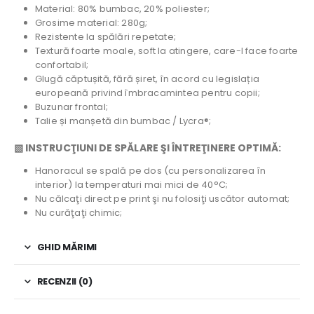
Material: 80% bumbac, 20% poliester;
Grosime material: 280g;
Rezistente la spălări repetate;
Textură foarte moale, soft la atingere, care-l face foarte
confortabil;
Glugă căptușită, fără șiret, în acord cu legislația
europeană privind îmbracamintea pentru copii;
Buzunar frontal;
Talie și manșetă din bumbac / Lycra®;
▧ INSTRUCŢIUNI DE SPĂLARE ŞI ÎNTREŢINERE OPTIMĂ:
Hanoracul se spală pe dos (cu personalizarea în
interior) la temperaturi mai mici de 40°C;
Nu călcaţi direct pe print şi nu folosiţi uscător automat;
Nu curăţaţi chimic;
GHID MĂRIMI
RECENZII (0)