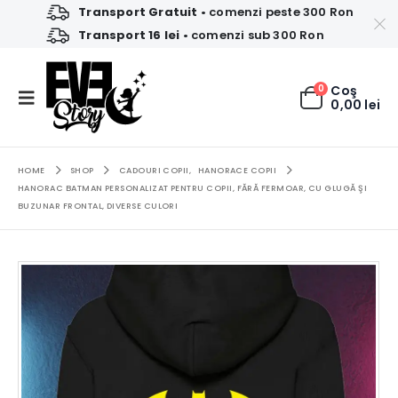
Transport Gratuit
• comenzi peste 300 Ron
Transport 16 lei
• comenzi sub 300 Ron
0
Coş
0,00
lei
HOME
SHOP
CADOURI COPII
,
HANORACE COPII
HANORAC BATMAN PERSONALIZAT PENTRU COPII, FĂRĂ FERMOAR, CU GLUGĂ ŞI
BUZUNAR FRONTAL, DIVERSE CULORI