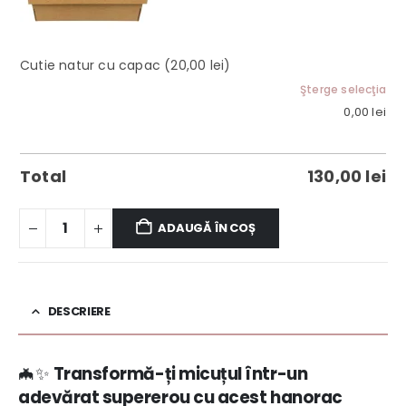
Cutie natur cu capac
(20,00 lei)
Şterge selecţia
0,00
lei
Total
130,00
lei
ADAUGĂ ÎN COȘ
DESCRIERE
🦇✨
Transformă-ți micuțul într-un
adevărat supererou cu acest hanorac