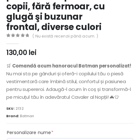
copii, fără fermoar, cu
glugă şi buzunar
frontal, diverse culori
( Nu există recenzii până acum. )
0
out of 5
130,00
lei
🛒
Comandă acum hanoracul Batman personalizat!
Nu mai sta pe gânduri și oferă-i copilului tău o piesă
vestimentară care îmbină stilul, confortul și pasiunea
pentru supereroi. Adaugă-l acum în coș și transformă-l
pe micuțul tău în adevăratul Cavaler al Nopții! 🦇👕
SKU:
2132
Brand:
Batman
(required)
Personalizare nume
*