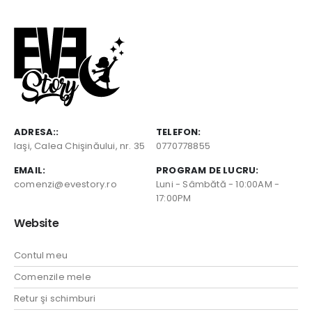
ADRESA::
TELEFON:
Iaşi, Calea Chişinăului, nr. 35
0770778855
EMAIL:
PROGRAM DE LUCRU:
comenzi@evestory.ro
Luni - Sâmbătă - 10:00AM -
17:00PM
Website
Contul meu
Comenzile mele
Retur şi schimburi