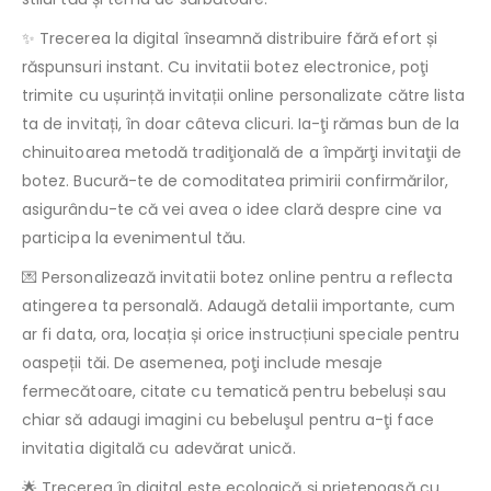
✨ Trecerea la digital înseamnă distribuire fără efort și
răspunsuri instant. Cu invitatii botez electronice, poţi
trimite cu ușurință invitații online personalizate către lista
ta de invitați, în doar câteva clicuri. Ia-ţi rămas bun de la
chinuitoarea metodă tradiţională de a împărţi invitaţii de
botez. Bucură-te de comoditatea primirii confirmărilor,
asigurându-te că vei avea o idee clară despre cine va
participa la evenimentul tău.
💌 Personalizează invitatii botez online pentru a reflecta
atingerea ta personală. Adaugă detalii importante, cum
ar fi data, ora, locația și orice instrucțiuni speciale pentru
oaspeții tăi. De asemenea, poţi include mesaje
fermecătoare, citate cu tematică pentru bebeluși sau
chiar să adaugi imagini cu bebeluşul pentru a-ţi face
invitatia digitală cu adevărat unică.
🌟 Trecerea în digital este ecologică și prietenoasă cu