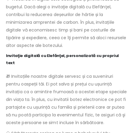
bugetul. Dacă alegi o invitaţie digitală cu Elefănţel,
contribui la reducerea deșeurilor de hârtie și la
minimizarea amprentei de carbon. În plus, invitațiile
digitale vă economisesc timp și bani pe costurile de
tipărire și expediere, ceea ce îţi permite să aloci resursele
altor aspecte ale botezului.
Invitaţie digitală cu Elefănţel, personalizată cu propriul
text
🎁 Invitațiile noastre digitale servesc și ca suveniruri
pentru oaspeții tăi. Ei pot salva și prețui cu ușurință
invitația ca o amintire frumoasă a acestei etape speciale
din viața ta. În plus, cu invitatii botez electronice ce pot fi
partajate cu ușurință cu familia și prietenii care ar putea
să nu poată participa la evenimentul fizic, te asiguri că şi
aceste persoane se simt incluse în sărbătoare.