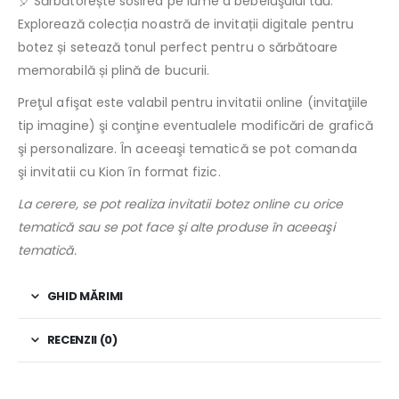
🎈 Sărbătorește sosirea pe lume a bebeluşului tău.
Explorează colecția noastră de invitații digitale pentru
botez și setează tonul perfect pentru o sărbătoare
memorabilă și plină de bucurii.
Preţul afişat este valabil pentru invitatii online (invitaţiile
tip imagine) şi conţine eventualele modificări de grafică
şi personalizare. În aceeaşi tematică se pot comanda
şi invitatii cu Kion în format fizic.
La cerere, se pot realiza invitatii botez online cu orice
tematică sau se pot face şi alte produse în aceeaşi
tematică.
GHID MĂRIMI
RECENZII (0)