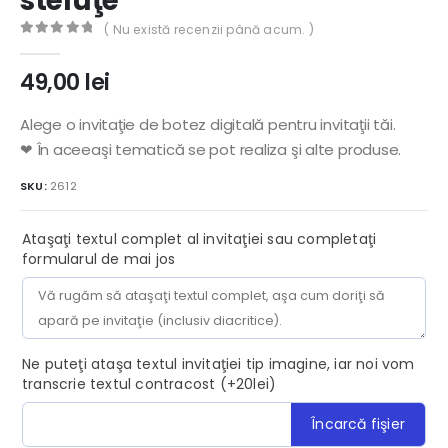
steluţe
( Nu există recenzii până acum. )
0
out of 5
49,00
lei
Alege o invitaţie de botez digitală pentru invitaţii tăi.
❤ În aceeaşi tematică se pot realiza şi alte produse.
SKU:
2612
Ataşaţi textul complet al invitaţiei sau completaţi
formularul de mai jos
Ne puteţi ataşa textul invitaţiei tip imagine, iar noi vom
transcrie textul contracost (+20lei)
Încarcă fişier