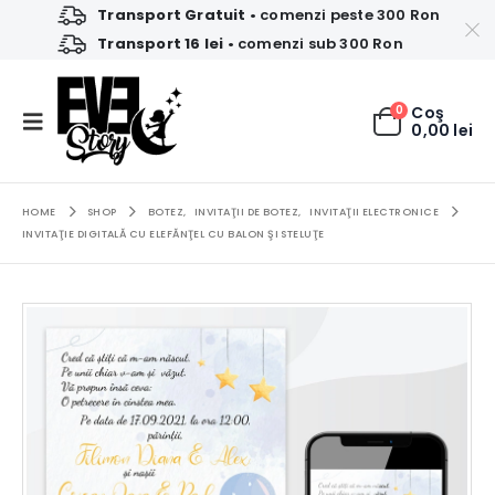
Transport Gratuit
• comenzi peste 300 Ron
Transport 16 lei
• comenzi sub 300 Ron
0
Coş
0,00
lei
HOME
SHOP
BOTEZ
,
INVITAŢII DE BOTEZ
,
INVITAŢII ELECTRONICE
INVITAŢIE DIGITALĂ CU ELEFĂNŢEL CU BALON ŞI STELUŢE