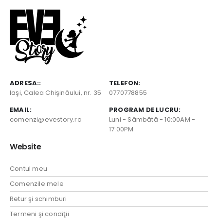
ADRESA::
TELEFON:
Iaşi, Calea Chişinăului, nr. 35
0770778855
EMAIL:
PROGRAM DE LUCRU:
comenzi@evestory.ro
Luni - Sâmbătă - 10:00AM -
17:00PM
Website
Contul meu
Comenzile mele
Retur şi schimburi
Termeni şi condiţii