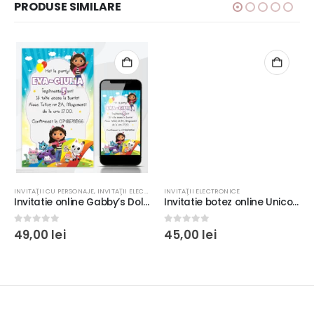
PRODUSE SIMILARE
INVITAŢII CU PERSONAJE
,
INVITAŢII ELECTRONICE
INVITAŢII ELECTRONICE
Invitatie online Gabby’s Dollhouse, fundal albastru cu galben
Invitatie botez online Unicorn, multicolor #1
0
out of 5
0
out of 5
49,00
lei
45,00
lei