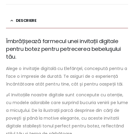
DESCRIERE
Îmbrățișează farmecul unei invitații digitale
pentru botez pentru petrecerea bebeluşului
tău.
Alege o invitaţie digitală cu Elefănţel, concepută pentru a
face o impresie de durată. Te asiguri de o experiență
încântătoare atât pentru tine, cât și pentru oaspeții tăi.
👶 Invitațiile noastre digitale sunt concepute cu atenție,
cu modele adorabile care surprind bucuria venirii pe lume
a micuţului. De la ilustrații parcă desprinse din cărţi de
poveşti şi până la motive elegante, cu aceste invitatii
digitale stabilești tonul perfect pentru botez, reflectând
stilul tău și tema de sărbătoare.