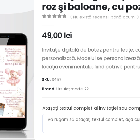
roz şi baloane, cu p
( Nu există recenzii până acum. )
0
out of 5
49,00
lei
Invitaţie digitală de botez pentru fetiţe, c
personalizată. Modelul se personalizează cu 
locaţia evenimentului, fiind potrivit pentr
SKU:
3457
Brand:
Ursuleţ model 22
Ataşaţi textul complet al invitaţiei sau com