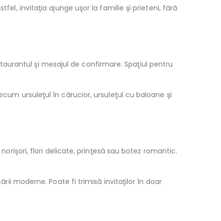
el, invitaţia ajunge uşor la familie şi prieteni, fără
restaurantul şi mesajul de confirmare. Spaţiul pentru
ecum ursuleţul în cărucior, ursuleţul cu baloane şi
norişori, flori delicate, prinţesă sau botez romantic.
rii moderne. Poate fi trimisă invitaţilor în doar