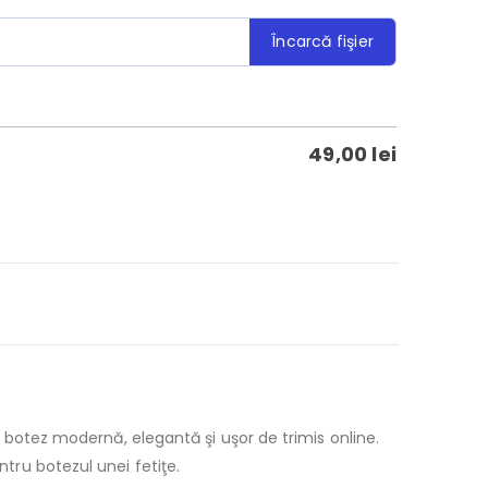
Încarcă fişier
49,00
lei
de botez modernă, elegantă şi uşor de trimis online.
ntru botezul unei fetiţe.