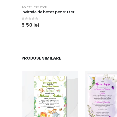
INVITAŢII TEMATICE
Invitaţie de botez pentru fetiţe cu ursuleţ roz şi baloane, 17×12 cm, cu poză şi plic inclus #22
0
out of 5
5,50
lei
PRODUSE SIMILARE