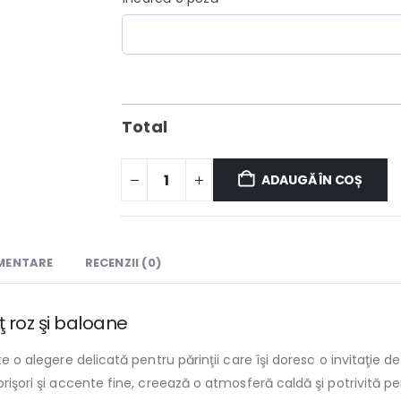
Total
ADAUGĂ ÎN COȘ
IMENTARE
RECENZII (0)
eţ roz şi baloane
te o alegere delicată pentru părinţii care îşi doresc o invitaţie 
orişori şi accente fine, creează o atmosferă caldă şi potrivită pe