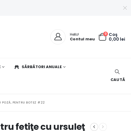
0
Coş
Hello!
Contul meu
0,00
lei
E
SĂRBĂTORI ANUALE
CAUTĂ
CU POZĂ, PENTRU BOTEZ #22
tru fetiţe cu ursuleţ