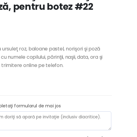
oză, pentru botez #22
u ursuleţ roz, baloane pastel, norişori şi poză
numele copilului, părinţii, naşii, data, ora şi
u trimitere online pe telefon.
pletaţi formularul de mai jos