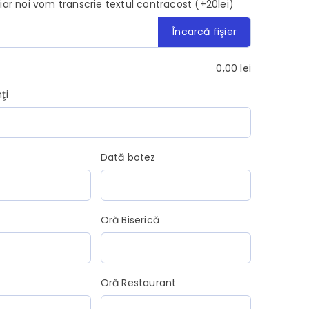
, iar noi vom transcrie textul contracost (+20lei)
Încarcă fişier
0,00
lei
ţi
Dată botez
Oră Biserică
Oră Restaurant