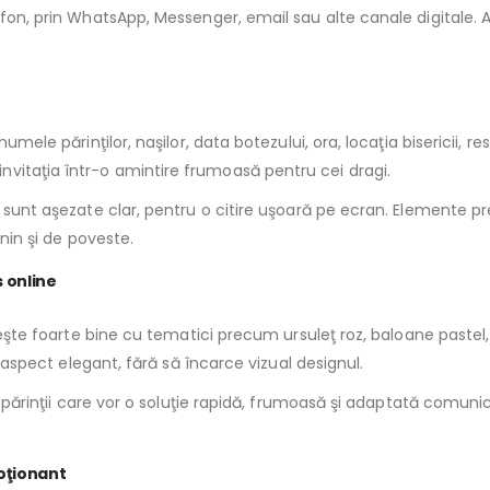
on, prin WhatsApp, Messenger, email sau alte canale digitale. Astf
umele părinţilor, naşilor, data botezului, ora, locaţia bisericii, 
vitaţia într-o amintire frumoasă pentru cei dragi.
e sunt aşezate clar, pentru o citire uşoară pe ecran. Elemente pr
inin şi de poveste.
s online
veşte foarte bine cu tematici precum ursuleţ roz, baloane pastel, 
n aspect elegant, fără să încarce vizual designul.
u părinţii care vor o soluţie rapidă, frumoasă şi adaptată comunică
moţionant