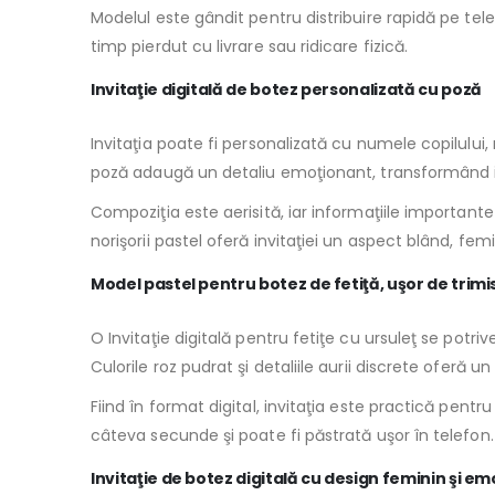
Modelul este gândit pentru distribuire rapidă pe telef
timp pierdut cu livrare sau ridicare fizică.
Invitaţie digitală de botez personalizată cu poză
Invitaţia poate fi personalizată cu numele copilului, n
poză adaugă un detaliu emoţionant, transformând in
Compoziţia este aerisită, iar informaţiile important
norişorii pastel oferă invitaţiei un aspect blând, fem
Model pastel pentru botez de fetiţă, uşor de trimi
O Invitaţie digitală pentru fetiţe cu ursuleţ se potri
Culorile roz pudrat şi detaliile aurii discrete oferă u
Fiind în format digital, invitaţia este practică pentr
câteva secunde şi poate fi păstrată uşor în telefon.
Invitaţie de botez digitală cu design feminin şi e