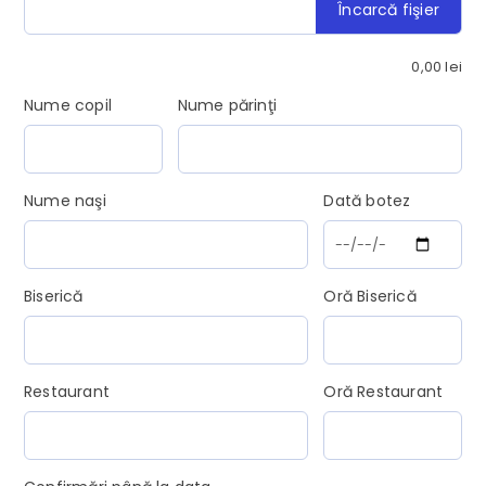
Încarcă fişier
0,00
lei
Nume copil
Nume părinţi
Nume naşi
Dată botez
Biserică
Oră Biserică
Restaurant
Oră Restaurant