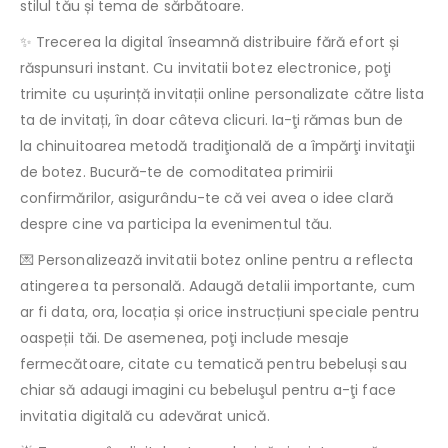
stilul tău și tema de sărbătoare.
✨ Trecerea la digital înseamnă distribuire fără efort și
răspunsuri instant. Cu invitatii botez electronice, poţi
trimite cu ușurință invitații online personalizate către lista
ta de invitați, în doar câteva clicuri. Ia-ţi rămas bun de
la chinuitoarea metodă tradiţională de a împărţi invitaţii
de botez. Bucură-te de comoditatea primirii
confirmărilor, asigurându-te că vei avea o idee clară
despre cine va participa la evenimentul tău.
💌 Personalizează invitatii botez online pentru a reflecta
atingerea ta personală. Adaugă detalii importante, cum
ar fi data, ora, locația și orice instrucțiuni speciale pentru
oaspeții tăi. De asemenea, poţi include mesaje
fermecătoare, citate cu tematică pentru bebeluși sau
chiar să adaugi imagini cu bebeluşul pentru a-ţi face
invitatia digitală cu adevărat unică.