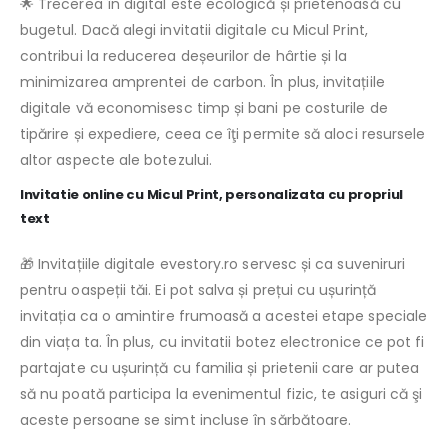
🌟 Trecerea în digital este ecologică și prietenoasă cu
bugetul. Dacă alegi invitatii digitale cu Micul Print,
contribui la reducerea deșeurilor de hârtie și la
minimizarea amprentei de carbon. În plus, invitațiile
digitale vă economisesc timp și bani pe costurile de
tipărire și expediere, ceea ce îţi permite să aloci resursele
altor aspecte ale botezului.
Invitatie online cu Micul Print, personalizata cu propriul
text
🎁 Invitațiile digitale evestory.ro servesc și ca suveniruri
pentru oaspeții tăi. Ei pot salva și prețui cu ușurință
invitația ca o amintire frumoasă a acestei etape speciale
din viața ta. În plus, cu invitatii botez electronice ce pot fi
partajate cu ușurință cu familia și prietenii care ar putea
să nu poată participa la evenimentul fizic, te asiguri că şi
aceste persoane se simt incluse în sărbătoare.