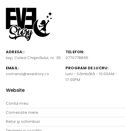
ADRESA::
TELEFON:
Iaşi, Calea Chişinăului, nr. 35
0770778855
EMAIL:
PROGRAM DE LUCRU:
comenzi@evestory.ro
Luni - Sâmbătă - 10:00AM -
17:00PM
Website
Contul meu
Comenzile mele
Retur şi schimburi
Termeni şi condiţii