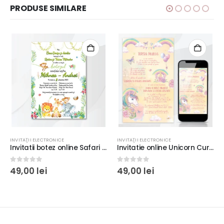
PRODUSE SIMILARE
INVITAŢII ELECTRONICE
INVITAŢII ELECTRONICE
Invitatii botez online Safari cu animăluţe, culoare verde
Invitatie online Unicorn Curcubeu, fundal crem
0
out of 5
0
out of 5
49,00
lei
49,00
lei