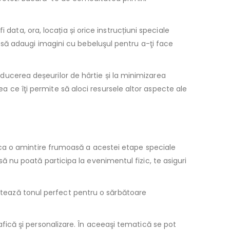
data, ora, locația și orice instrucțiuni speciale
să adaugi imagini cu bebeluşul pentru a-ţi face
reducerea deșeurilor de hârtie și la minimizarea
ea ce îţi permite să aloci resursele altor aspecte ale
ația ca o amintire frumoasă a acestei etape speciale
 să nu poată participa la evenimentul fizic, te asiguri
setează tonul perfect pentru o sărbătoare
grafică şi personalizare. În aceeaşi tematică se pot