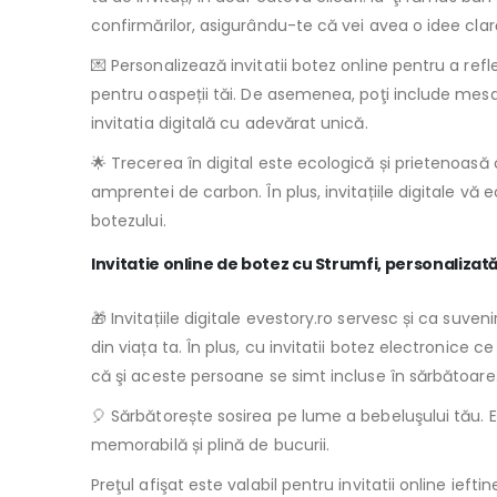
confirmărilor, asigurându-te că vei avea o idee clar
💌 Personalizează invitatii botez online pentru a refl
pentru oaspeții tăi. De asemenea, poţi include mes
invitatia digitală cu adevărat unică.
🌟 Trecerea în digital este ecologică și prietenoasă c
amprentei de carbon. În plus, invitațiile digitale vă 
botezului.
Invitatie online de botez cu Strumfi, personalizată
🎁 Invitațiile digitale evestory.ro servesc și ca suven
din viața ta. În plus, cu invitatii botez electronice c
că şi aceste persoane se simt incluse în sărbătoare
🎈 Sărbătorește sosirea pe lume a bebeluşului tău. E
memorabilă și plină de bucurii.
Preţul afişat este valabil pentru invitatii online ieft