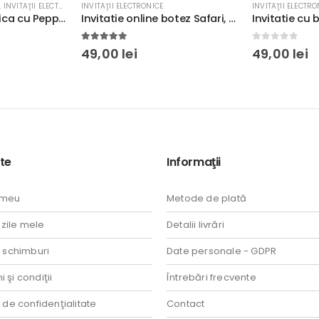
INVITAŢII ELECTRONICE
INVITAŢII ELECTRO
Invitatie online botez Safari, fundal verde #3
Invitatie cu balon de aer cald şi norişori pentru botez sau aniversare, culoare albastru
0
out of 5
0
out of 5
49,00
lei
49,00
lei
te
Informaţii
 meu
Metode de plată
ile mele
Detalii livrări
i schimburi
Date personale - GDPR
 şi condiţii
Întrebări frecvente
a de confidenţialitate
Contact