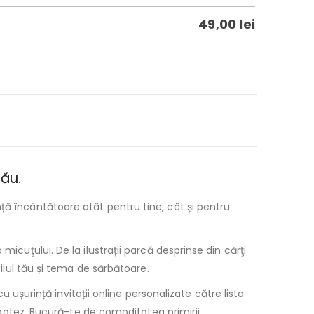
49,00
lei
tău.
ță încântătoare atât pentru tine, cât și pentru
icuţului. De la ilustrații parcă desprinse din cărţi
tilul tău și tema de sărbătoare.
u ușurință invitații online personalizate către lista
e botez. Bucură-te de comoditatea primirii