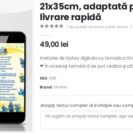
21x35cm, adaptată p
livrare rapidă
( Nu există recenzii până acum. )
0
out of 5
49,00
lei
Invitatie de botey digitala cu tematica St
❤ În aceeaşi tematică se pot realiza şi al
SKU:
695
Brand:
Strumfi
Ataşaţi textul complet al invitaţiei sau com