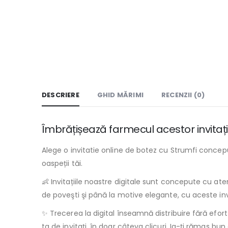
DESCRIERE
GHID MĂRIMI
RECENZII (0)
Îmbrățișează farmecul acestor invitați
Alege o invitatie online de botez cu Strumfi concep
oaspeții tăi.
👶 Invitațiile noastre digitale sunt concepute cu aten
de poveşti şi până la motive elegante, cu aceste invi
✨ Trecerea la digital înseamnă distribuire fără efort ș
ta de invitați, în doar câteva clicuri. Ia-ţi rămas b