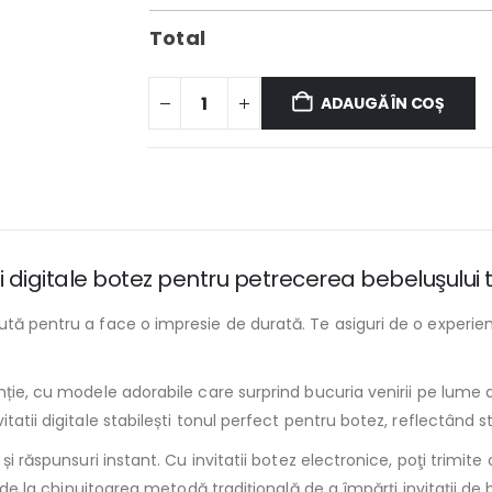
Total
ADAUGĂ ÎN COȘ
i digitale botez pentru petrecerea bebeluşului 
ută pentru a face o impresie de durată. Te asiguri de o experien
ție, cu modele adorabile care surprind bucuria venirii pe lume a m
tatii digitale stabilești tonul perfect pentru botez, reflectând s
i răspunsuri instant. Cu invitatii botez electronice, poţi trimite c
un de la chinuitoarea metodă tradiţională de a împărţi invitaţii d