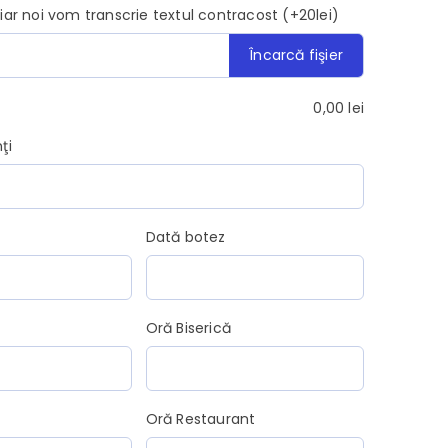
, iar noi vom transcrie textul contracost (+20lei)
Încarcă fişier
0,00
lei
ţi
Dată botez
Oră Biserică
Oră Restaurant