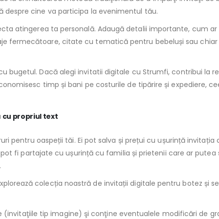
ă despre cine va participa la evenimentul tău.
ecta atingerea ta personală. Adaugă detalii importante, cum ar fi 
aje fermecătoare, citate cu tematică pentru bebeluși sau chiar 
u bugetul. Dacă alegi invitatii digitale cu Strumfi, contribui la 
economisesc timp și bani pe costurile de tipărire și expediere, ce
 cu propriul text
iruri pentru oaspeții tăi. Ei pot salva și prețui cu ușurință invit
e pot fi partajate cu ușurință cu familia și prietenii care ar putea
.
xplorează colecția noastră de invitații digitale pentru botez și 
ine (invitaţiile tip imagine) şi conţine eventualele modificări de 