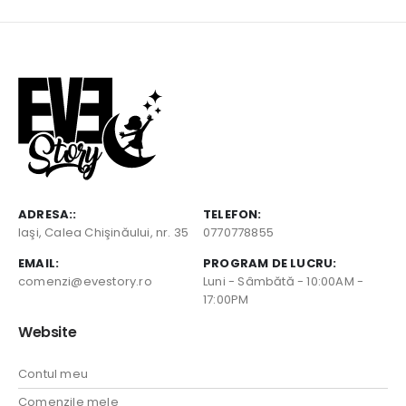
ADRESA::
TELEFON:
Iaşi, Calea Chişinăului, nr. 35
0770778855
EMAIL:
PROGRAM DE LUCRU:
comenzi@evestory.ro
Luni - Sâmbătă - 10:00AM -
17:00PM
Website
Contul meu
Comenzile mele