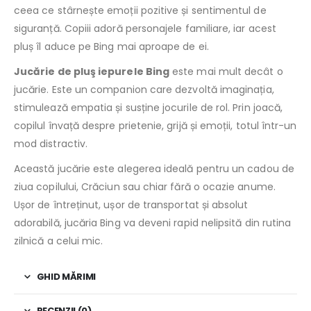
ceea ce stârnește emoții pozitive și sentimentul de
siguranță. Copiii adoră personajele familiare, iar acest
pluș îl aduce pe Bing mai aproape de ei.
Jucărie de pluş iepurele Bing
este mai mult decât o
jucărie. Este un companion care dezvoltă imaginația,
stimulează empatia și susține jocurile de rol. Prin joacă,
copilul învață despre prietenie, grijă și emoții, totul într-un
mod distractiv.
Această jucărie este alegerea ideală pentru un cadou de
ziua copilului, Crăciun sau chiar fără o ocazie anume.
Ușor de întreținut, ușor de transportat și absolut
adorabilă, jucăria Bing va deveni rapid nelipsită din rutina
zilnică a celui mic.
GHID MĂRIMI
RECENZII (0)