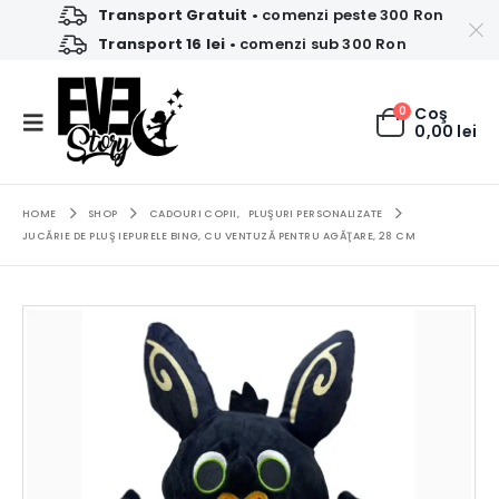
Transport Gratuit
• comenzi peste 300 Ron
Transport 16 lei
• comenzi sub 300 Ron
0
Coş
0,00
lei
HOME
SHOP
CADOURI COPII
,
PLUŞURI PERSONALIZATE
JUCĂRIE DE PLUŞ IEPURELE BING, CU VENTUZĂ PENTRU AGĂŢARE, 28 CM