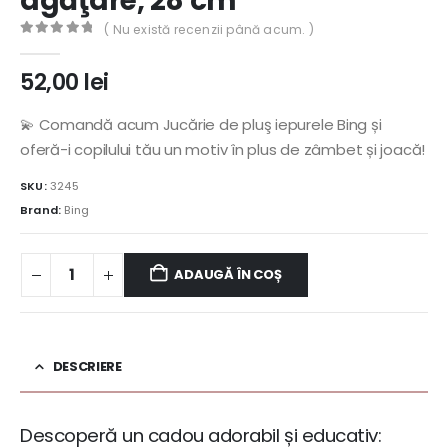
agăţare, 28 cm
( Nu există recenzii până acum. )
0
out of 5
52,00
lei
💫 Comandă acum Jucărie de pluş iepurele Bing și
oferă-i copilului tău un motiv în plus de zâmbet și joacă!
SKU:
3245
Brand:
Bing
ADAUGĂ ÎN COȘ
DESCRIERE
Descoperă un cadou adorabil și educativ: