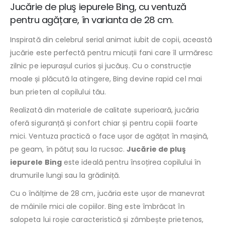
Jucărie de pluş iepurele Bing, cu ventuză
pentru agățare, în varianta de 28 cm.
Inspirată din celebrul serial animat iubit de copii, această
jucărie este perfectă pentru micuții fani care îl urmăresc
zilnic pe iepurașul curios și jucăuș. Cu o construcție
moale și plăcută la atingere, Bing devine rapid cel mai
bun prieten al copilului tău.
Realizată din materiale de calitate superioară, jucăria
oferă siguranță și confort chiar și pentru copiii foarte
mici. Ventuza practică o face ușor de agățat în mașină,
pe geam, în pătuț sau la rucsac.
Jucărie de pluş
iepurele Bing
este ideală pentru însoțirea copilului în
drumurile lungi sau la grădiniță.
Cu o înălțime de 28 cm, jucăria este ușor de manevrat
de mâinile mici ale copiilor. Bing este îmbrăcat în
salopeta lui roșie caracteristică și zâmbește prietenos,