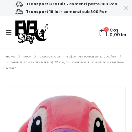
Transport Gratuit
• comenzi peste 300 Ron
Transport 16 lei
• comenzi sub 300 Ron
0
Coş
0,00
lei
HOME
SHOP
CADOURI COPII
,
PLUŞURI PERSONALIZATE
,
JUCĂRII
JUCĂRIE STITCH ANGEL DIN PLUŞ 45 CM, CULOARE ROZ, LILO & STITCH, MATERIAL
MOALE