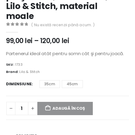
Lilo & Stitch, material
moale
( Nu există recenzii până acum. )
0
out of 5
Interval
99,00
lei
–
120,00
lei
de
prețuri:
Partenerul ideal atât pentru somn cât şi pentru joacă.
99,00 lei
SKU:
1733
până
la
Brand:
Lilo & Stitch
120,00 lei
DIMENSIUNE
35cm
45cm
ADAUGĂ ÎN COȘ