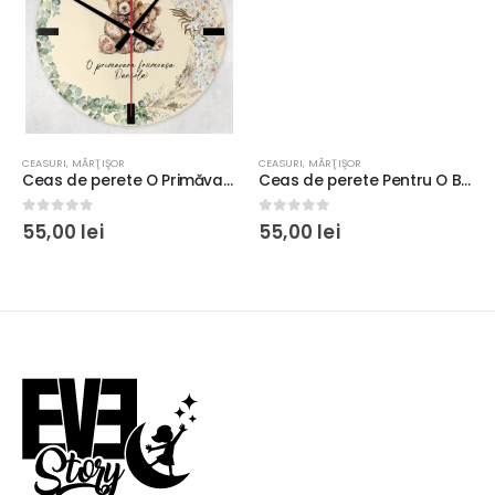
CEASURI
,
MĂRŢIŞOR
CEASURI
,
MĂRŢIŞOR
Ceas de perete O Primăvară Frumoasă #17, personalizat cu nume, diametru 20cm, Sticlă sau MDF
Ceas de perete Pentru O Bunică Extraordinară #2, diametru 20cm, Sticlă sau MDF
0
out of 5
0
out of 5
55,00
lei
55,00
lei