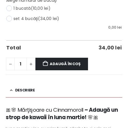
Alege numărul de bucăţi
*
1 bucată
(10,00 lei)
set 4 bucăţi
(34,00 lei)
0,00
lei
Total
34,00
lei
ADAUGĂ ÎN COȘ
DESCRIERE
🎀🌸 Mărţişoare cu Cinnamoroll
– Adaugă un
strop de kawaii în luna martie!
🌸🎀