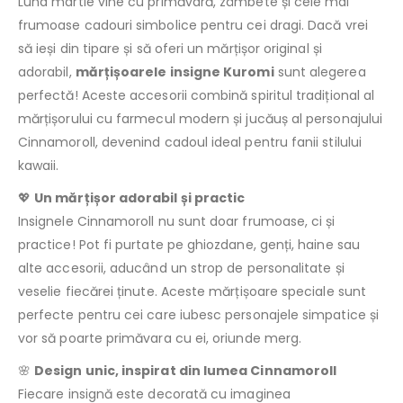
Luna martie vine cu primăvară, zâmbete și cele mai
frumoase cadouri simbolice pentru cei dragi. Dacă vrei
să ieși din tipare și să oferi un mărțișor original și
adorabil,
mărțișoarele insigne Kuromi
sunt alegerea
perfectă! Aceste accesorii combină spiritul tradițional al
mărțișorului cu farmecul modern și jucăuș al personajului
Cinnamoroll, devenind cadoul ideal pentru fanii stilului
kawaii.
💖
Un mărțișor adorabil și practic
Insignele Cinnamoroll nu sunt doar frumoase, ci și
practice! Pot fi purtate pe ghiozdane, genți, haine sau
alte accesorii, aducând un strop de personalitate și
veselie fiecărei ținute. Aceste mărțișoare speciale sunt
perfecte pentru cei care iubesc personajele simpatice și
vor să poarte primăvara cu ei, oriunde merg.
🌸
Design unic, inspirat din lumea Cinnamoroll
Fiecare insignă este decorată cu imaginea