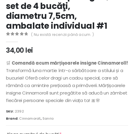
set de 4 bucăţi,
diametru 7,5cm,
ambalate individual #1
( Nu există recenzii până acum. )
0
out of 5
34,00
lei
🛒
Comandă acum mărțișoarele insigne Cinnamoroll!
Transformă luna martie într-o sărbătoare a stilului și a
bucuriei! Oferă celor dragi un cadou special, care să
rămână ca amintire prețioasă a primăverii. Mărțișoarele
insigne Cinnamoroll sunt pregătite să aducă un zâmbet
fiecărei persoane speciale din viața ta! 🎀🌸
SKU:
2392
Brand:
Cinnamoroll
,
Sanrio
(required)