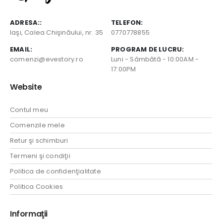
ADRESA::
TELEFON:
Iaşi, Calea Chişinăului, nr. 35
0770778855
EMAIL:
PROGRAM DE LUCRU:
comenzi@evestory.ro
Luni - Sâmbătă - 10:00AM -
17:00PM
Website
Contul meu
Comenzile mele
Retur şi schimburi
Termeni şi condiţii
Politica de confidenţialitate
Politica Cookies
Informaţii