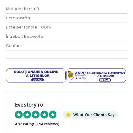
Metode de plată
Detalii livrări
Date personale - GDPR
Întrebări frecvente
Contact
Evestory.ro
What Our Clients Say
4.95 rating
(154 reviews)