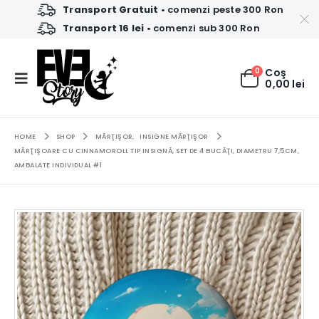
Transport Gratuit
• comenzi peste 300 Ron
Transport 16 lei
• comenzi sub 300 Ron
0
Coş
0,00
lei
HOME
SHOP
MĂRŢIŞOR
,
INSIGNE MĂRŢIŞOR
MĂRŢIŞOARE CU CINNAMOROLL TIP INSIGNĂ, SET DE 4 BUCĂŢI, DIAMETRU 7,5CM,
AMBALATE INDIVIDUAL #1