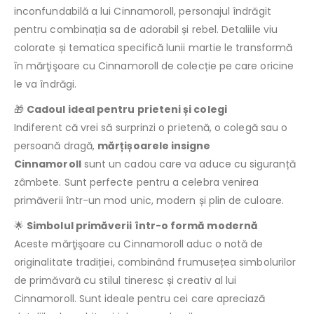
inconfundabilă a lui Cinnamoroll, personajul îndrăgit
pentru combinația sa de adorabil și rebel. Detaliile viu
colorate și tematica specifică lunii martie le transformă
în mărţişoare cu Cinnamoroll de colecție pe care oricine
le va îndrăgi.
🎁
Cadoul ideal pentru prieteni și colegi
Indiferent că vrei să surprinzi o prietenă, o colegă sau o
persoană dragă,
mărțișoarele insigne
Cinnamoroll
sunt un cadou care va aduce cu siguranță
zâmbete. Sunt perfecte pentru a celebra venirea
primăverii într-un mod unic, modern și plin de culoare.
🌟
Simbolul primăverii într-o formă modernă
Aceste mărţişoare cu Cinnamoroll aduc o notă de
originalitate tradiției, combinând frumusețea simbolurilor
de primăvară cu stilul tineresc și creativ al lui
Cinnamoroll. Sunt ideale pentru cei care apreciază